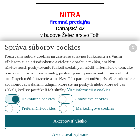
NITRA
firemná predajňa
Cabajská 42
v budove Železiarstvo Toth
Správa súborov cookies
X
Používame súbory cookies na zaistenie správnej funkčnosti a s Vaším
súhlasom aj na prispôsobenie a cielenie obsahu a reklám, analýzu
návštevnosti, poskytovanie funkcií sociálnych médií. Informácie o tom, ako
používate naše webové stránky, poskytujeme aj našim partnerom v oblasti
sociálnych médií, inzercie a analýzy. Títo partneri môžu príslušné informácie
Nájdete nás na
FACEBOOK
u
skombinovať s ďalšími údajmi, ktoré ste im poskytli alebo ktoré od vás
získali, keď ste používali ich služby.
Viac informácii o cookies.
Nevhnutné cookies
Analytické cookies
Preferenčné cookies
Marketingové cookies
Nájdete nás na
INSTAGRAM
e
Akceptovať všetko
Akceptovať vybrané