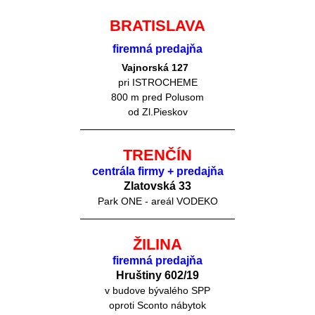
BRATISLAVA
firemná predajňa
Vajnorská 127
pri ISTROCHEME
800 m pred Polusom
od Zl.Pieskov
TRENČÍN
centrála firmy + predajňa
Zlatovská 33
Park ONE - areál VODEKO
ŽILINA
firemná predajňa
Hruštiny 60
2/19
v budove bývalého SPP
oproti Sconto nábytok