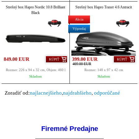
Strešný box Hapro Nordic 10.8 Brilliant
Strešný box Hapro Traxer 4.6 Antracit
Black
Akcia
Výpredaj
849.00 EUR
399.00 EUR
KÚPIŤ
KÚPIŤ
469.00 EUR
Rozmer: 226 x 94 x 32 cm, Objem: 460 l
Rozmer: 148 x 97 x 42 cm
Skladom
Skladom
Zoradiť od:
najlacnejšieho
,
najdrahšieho
,
odporúčané
Firemné Predajne