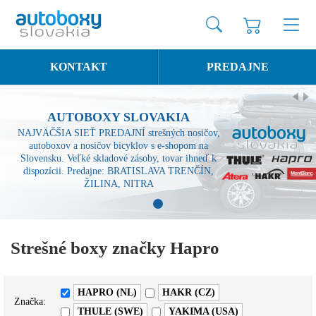
KONTAKT
PREDAJNE
AUTOBOXY SLOVAKIA
NAJVÄČŠIA SIEŤ PREDAJNÍ strešných nosičov,
autoboxov a nosičov bicyklov s e-shopom na
Slovensku. Veľké skladové zásoby, tovar ihneď k
dispozícii. Predajne: BRATISLAVA TRENČÍN,
ŽILINA, NITRA
1
Strešné boxy značky Hapro
HAPRO (NL)
HAKR (CZ)
Značka:
THULE (SWE)
YAKIMA (USA)