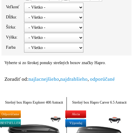
Veľkosť
Dĺžka:
Šírka:
Výška:
Farba
Vyberte si zo širokej ponuky strešných boxov značky Hapro.
Zoradiť od:
najlacnejšieho
,
najdrahšieho
,
odporúčané
Strešný box Hapro Explorer 400 Antracit
Strešný box Hapro Carver 6.5 Antracit
Odporúčame
Akcia
BESTSELLER
Výpredaj