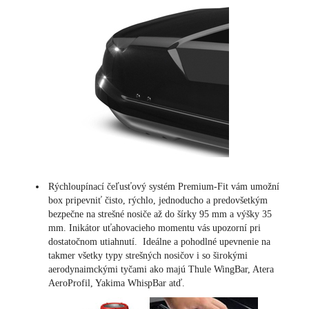
Rýchloupínací čeľusťový systém Premium-Fit vám umožní
box pripevniť čisto, rýchlo, jednoducho a predovšetkým
bezpečne na strešné nosiče až do šírky 95 mm a výšky 35
mm. Inikátor uťahovacieho momentu vás upozorní pri
dostatočnom utiahnutí. Ideálne a pohodlné upevnenie na
takmer všetky typy strešných nosičov i so širokými
aerodynaimckými tyčami ako majú Thule WingBar, Atera
AeroProfil, Yakima WhispBar atď.