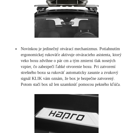
Novinkou je jedinečný otvárací mechanizmus. Potiahnutím
ergonomickej rukoväťe aktivuje otváracieho asistenta, ktorý
veko boxu zdvihne o pár cm a tým zmierni tlak nosných
vzpier, čo zabezpečí ľahké otvorenie boxu. Pri zatvorení
strešného boxu sa rukoväť automaticky zasunie a zvukový
signál KLIK vám oznám, že box je bezpečne zatvorený.
Potom stačí box už len uzamknúť pomocou pekného kľúča.