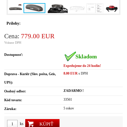
Prílohy:
Cena:
779.00 EUR
Vrátane DPH
Dostupnosť:
Skladom
Expedujeme do 24 hodín!
8.00 EUR
s DPH
Doprava - Kuriér (Slov. pošta, Geis,
UPS):
ZADARMO !
Osobný odber:
33561
Kód tovaru:
5 rokov
Záruka:
KÚPIŤ
ks