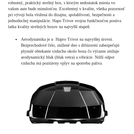
robustný, praktický strešný box, s ktorým nedostatok miesta vo
vašom aute bude minulosťou. Excelentný v kvalite, všetka pozornosť
pri vývoji bola vložená do dizajnu, spolahlivosti, bezpečnosti a
jednoduchej manipulácie. Hapo Trivor svojou funkčnosťou posúva
latku kvality strešných boxov na najvyšší stupeň.
Aerodynamika je u Hapro Trivor na najvyššej úrovni.
Bezprechodové čelo, znížené dno s difúzormi zabezpečujú
plynulé obtekanie vzduchu okolo boxu čo výrazne znižuje
arodynamický hluk (hluk vetra) a vibrácie. Nižší odpor
vzduchu má pozitávny vplyv na spotrebu paliva.