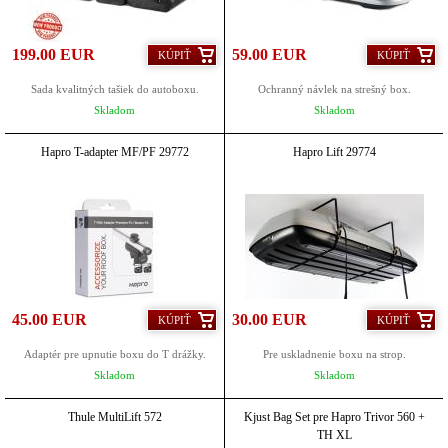
199.00 EUR
59.00 EUR
KÚPIŤ
KÚPIŤ
Sada kvalitných tašiek do autoboxu.
Ochranný návlek na strešný box.
Skladom
Skladom
Hapro T-adapter MF/PF 29772
Hapro Lift 29774
45.00 EUR
30.00 EUR
KÚPIŤ
KÚPIŤ
Adaptér pre upnutie boxu do T drážky.
Pre uskladnenie boxu na strop.
Skladom
Skladom
Thule MultiLift 572
Kjust Bag Set pre Hapro Trivor 560 +
TH XL