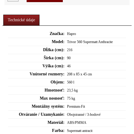
Technické údaje
Značka:
Hapro
Model:
Trivor 560 Supermatt Anthracite
Dĺžka (cm):
216
Šírka (cm):
90
Výška (cm):
46
Vnútorné rozmery:
208 x 85 x 45 cm
Objem:
560 l
Hmotnosť:
23,5 kg
Max nosnosť:
75 kg
Montážny systém:
Premium-Fit
Otváranie / Uzamykanie:
Obojstranné / 3-bodové
Materiál:
ABS/PMMA
Farba:
Supermatt antracit