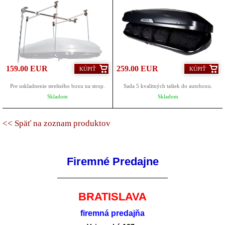
159.00 EUR
259.00 EUR
KÚPIŤ
KÚPIŤ
Pre uskladnenie strešného boxu na strop.
Sada 5 kvalitných tašiek do autoboxu.
Skladom
Skladom
<< Späť na zoznam produktov
Firemné Predajne
BRATISLAVA
firemná predajňa