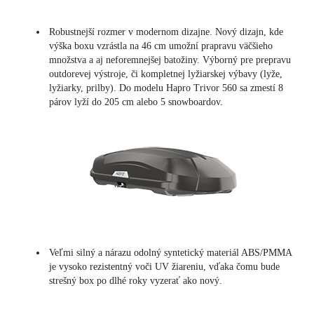
Robustnejší rozmer v modernom dizajne. Nový dizajn, kde
výška boxu vzrástla na 46 cm umožní prapravu väčšieho
množstva a aj neforemnejšej batožiny. Výborný pre prepravu
outdorevej výstroje, či kompletnej lyžiarskej výbavy (lyže,
lyžiarky, prilby). Do modelu Hapro Trivor 560 sa zmestí 8
párov lyží do 205 cm alebo 5 snowboardov.
Veľmi silný a nárazu odolný syntetický materiál ABS/PMMA
je vysoko rezistentný voči UV žiareniu, vďaka čomu bude
strešný box po dlhé roky vyzerať ako nový.