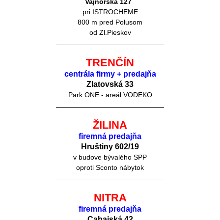
Vajnorská 127
pri ISTROCHEME
800 m pred Polusom
od Zl.Pieskov
TRENČÍN
centrála firmy + predajňa
Zlatovská 33
Park ONE - areál VODEKO
ŽILINA
firemná predajňa
Hruštiny 60
2/19
v budove bývalého SPP
oproti Sconto nábytok
NITRA
firemná predajňa
Cabajská 42