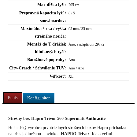
Max dĺžka lyží:
205 cm
Prepravná kapacita lyží /
8 / 5
snowboardov:
Maximálna šírka / výška
95 mm / 35 mm
strešného nosiča:
Montáž do T drážiek
Áno, s adaptérom 29772
hliníkových tyčí:
Batožinové popruhy:
Áno
City-Crasch / Schválenie TUV:
Áno / Áno
Veľkosť:
XL
Popis
Konfigurátor
Strešný box Hapro Trivor 560 Supermatt Anthracite
Holandský výrobca prvotriednych strešných boxov Hapro prichádza
na trh s jedinečnou novinkou
HAPRO Trivor
. Ide o veľmi