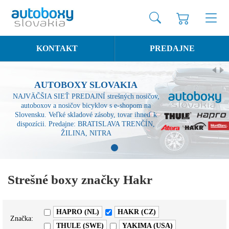
KONTAKT
PREDAJNE
AUTOBOXY SLOVAKIA
NAJVÄČŠIA SIEŤ PREDAJNÍ strešných nosičov,
autoboxov a nosičov bicyklov s e-shopom na
Slovensku. Veľké skladové zásoby, tovar ihneď k
dispozícii. Predajne: BRATISLAVA TRENČÍN,
ŽILINA, NITRA
1
Strešné boxy značky Hakr
HAPRO (NL)
HAKR (CZ)
Značka:
THULE (SWE)
YAKIMA (USA)