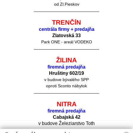
od Zl.Pieskov
TRENČÍN
centrála firmy + predajňa
Zlatovská 33
Park ONE - areál VODEKO
ŽILINA
firemná predajňa
Hruštiny 60
2/19
v budove bývalého SPP
oproti Sconto nábytok
NITRA
firemná predajňa
Cabajská 42
v budove Železiarstvo Toth