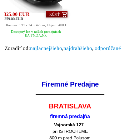
325.00 EUR
KÚPIŤ
359.00 EUR
Rozmer: 199 x 74 x 42 cm, Objem: 400 l
Dostupný len v našich predajniach
BA,TN,ZA,NR
Zoradiť od:
najlacnejšieho
,
najdrahšieho
,
odporúčané
Firemné Predajne
BRATISLAVA
firemná predajňa
Vajnorská 127
pri ISTROCHEME
800 m pred Polusom