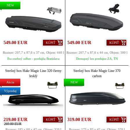
NEW
549.00 EUR
549.00 EUR
KÚPIŤ
KÚPIŤ
Rozmer: 207,7 x 87,6 x 37 cm, Objem: 440 l
Rozmer: 207,7 x 87,6 x 44 cm, Objem: 500 l
Iba osobný odber - predajňa Bratislava
Dostupný len predajne ZA, TN
Strešný box Hakr Magic Line 320 čierny
Strešný box Hakr Magic Line 370
lesklý
carbon
Akcia
NEW
Výpredaj
219.00 EUR
319.00 EUR
KÚPIŤ
KÚPIŤ
269.00 EUR
Rozmer: 185 x 60 x 42 cm, Objem: 320 l
Rozmer: 175 x 85 x 42 cm, Objem: 370 l