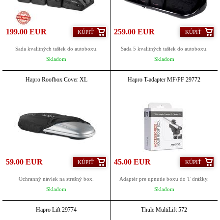
199.00 EUR
259.00 EUR
KÚPIŤ
KÚPIŤ
Sada kvalitných tašiek do autoboxu.
Sada 5 kvalitných tašiek do autoboxu.
Skladom
Skladom
Hapro Roofbox Cover XL
Hapro T-adapter MF/PF 29772
59.00 EUR
45.00 EUR
KÚPIŤ
KÚPIŤ
Ochranný návlek na strešný box.
Adaptér pre upnutie boxu do T drážky.
Skladom
Skladom
Hapro Lift 29774
Thule MultiLift 572