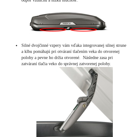
odpor vzduchu a nízku hlučnosť.
Silné dvojčinné vzpery vám vďaka integrovanej silnej strune
a klbu pomáhajú pri otváraní tlačením veka do otvorenej
polohy a pevne ho držia otvorené. Následne zasa pri
zatváraní tlačia veko do správnej zatvorenej polohy.