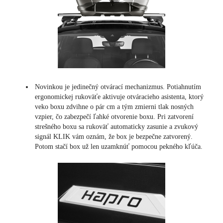
Novinkou je jedinečný otvárací mechanizmus. Potiahnutím
ergonomickej rukoväťe aktivuje otváracieho asistenta, ktorý
veko boxu zdvihne o pár cm a tým zmierni tlak nosných
vzpier, čo zabezpečí ľahké otvorenie boxu. Pri zatvorení
strešného boxu sa rukoväť automaticky zasunie a zvukový
signál KLIK vám oznám, že box je bezpečne zatvorený.
Potom stačí box už len uzamknúť pomocou pekného kľúča.