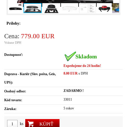
Prílohy:
Cena:
779.00 EUR
Vrátane DPH
Dostupnosť:
Skladom
Expedujeme do 24 hodín!
8.00 EUR
s DPH
Doprava - Kuriér (Slov. pošta, Geis,
UPS):
ZADARMO !
Osobný odber:
33011
Kód tovaru:
5 rokov
Záruka:
KÚPIŤ
ks