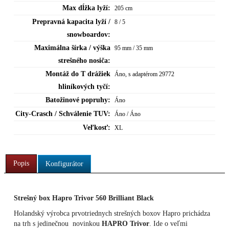
Max dĺžka lyží:
205 cm
Prepravná kapacita lyží /
8 / 5
snowboardov:
Maximálna šírka / výška
95 mm / 35 mm
strešného nosiča:
Montáž do T drážiek
Áno, s adaptérom 29772
hliníkových tyčí:
Batožinové popruhy:
Áno
City-Crasch / Schválenie TUV:
Áno / Áno
Veľkosť:
XL
Popis
Konfigurátor
Strešný box Hapro Trivor 560 Brilliant Black
Holandský výrobca prvotriednych strešných boxov Hapro prichádza
na trh s jedinečnou novinkou
HAPRO Trivor
. Ide o veľmi