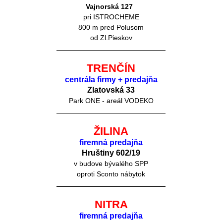
Vajnorská 127
pri ISTROCHEME
800 m pred Polusom
od Zl.Pieskov
TRENČÍN
centrála firmy + predajňa
Zlatovská 33
Park ONE - areál VODEKO
ŽILINA
firemná predajňa
Hruštiny 60
2/19
v budove bývalého SPP
oproti Sconto nábytok
NITRA
firemná predajňa