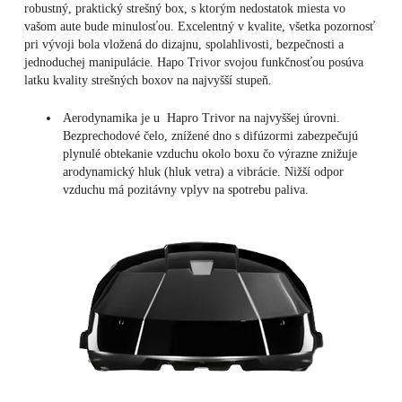
robustný, praktický strešný box, s ktorým nedostatok miesta vo
vašom aute bude minulosťou. Excelentný v kvalite, všetka pozornosť
pri vývoji bola vložená do dizajnu, spolahlivosti, bezpečnosti a
jednoduchej manipulácie. Hapo Trivor svojou funkčnosťou posúva
latku kvality strešných boxov na najvyšší stupeň.
Aerodynamika je u Hapro Trivor na najvyššej úrovni.
Bezprechodové čelo, znížené dno s difúzormi zabezpečujú
plynulé obtekanie vzduchu okolo boxu čo výrazne znižuje
arodynamický hluk (hluk vetra) a vibrácie. Nižší odpor
vzduchu má pozitávny vplyv na spotrebu paliva.