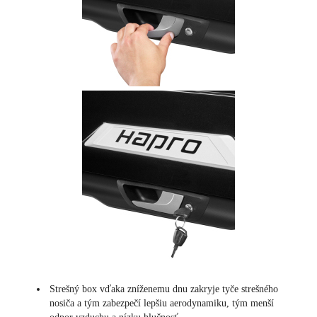
Strešný box vďaka zníženemu dnu zakryje tyče strešného
nosiča a tým zabezpečí lepšiu aerodynamiku, tým menší