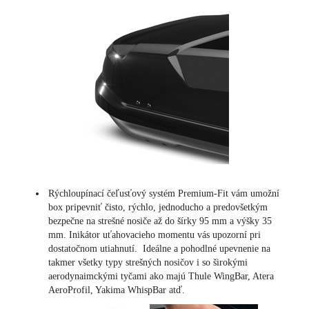
Rýchloupínací čeľusťový systém Premium-Fit vám umožní
box pripevniť čisto, rýchlo, jednoducho a predovšetkým
bezpečne na strešné nosiče až do šírky 95 mm a výšky 35
mm. Inikátor uťahovacieho momentu vás upozorní pri
dostatočnom utiahnutí. Ideálne a pohodlné upevnenie na
takmer všetky typy strešných nosičov i so širokými
aerodynaimckými tyčami ako majú Thule WingBar, Atera
AeroProfil, Yakima WhispBar atď.