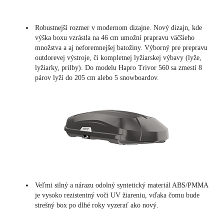
Robustnejší rozmer v modernom dizajne. Nový dizajn, kde
výška boxu vzrástla na 46 cm umožní prapravu väčšieho
množstva a aj neforemnejšej batožiny. Výborný pre prepravu
outdorevej výstroje, či kompletnej lyžiarskej výbavy (lyže,
lyžiarky, prilby). Do modelu Hapro Trivor 560 sa zmestí 8
párov lyží do 205 cm alebo 5 snowboardov.
Veľmi silný a nárazu odolný syntetický materiál ABS/PMMA
je vysoko rezistentný voči UV žiareniu, vďaka čomu bude
strešný box po dlhé roky vyzerať ako nový.