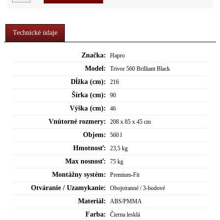
Technické údaje
Značka:
Hapro
Model:
Trivor 560 Brilliant Black
Dĺžka (cm):
216
Šírka (cm):
90
Výška (cm):
46
Vnútorné rozmery:
208 x 85 x 45 cm
Objem:
560 l
Hmotnosť:
23,5 kg
Max nosnosť:
75 kg
Montážny systém:
Premium-Fit
Otváranie / Uzamykanie:
Obojstranné / 3-bodové
Materiál:
ABS/PMMA
Farba:
Čierna lesklá