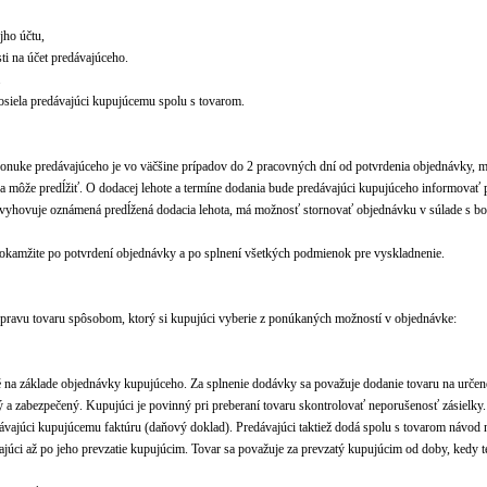
jho účtu,
i na účet predávajúceho.
.
osiela predávajúci kupujúcemu spolu s tovarom.
 ponuke predávajúceho je vo väčšine prípadov do 2 pracovných dní od potvrdenia objednávky, 
a môže predĺžiť. O dodacej lehote a termíne dodania bude predávajúci kupujúceho informovať 
evyhovuje oznámená predĺžená dodacia lehota, má možnosť stornovať objednávku v súlade s 
kamžite po potvrdení objednávky a po splnení všetkých podmienok pre vyskladnenie.
opravu tovaru spôsobom, ktorý si kupujúci vyberie z ponúkaných možností v objednávke:
é na základe objednávky kupujúceho. Za splnenie dodávky sa považuje dodanie tovaru na určen
ý a zabezpečený. Kupujúci je povinný pri preberaní tovaru skontrolovať neporušenosť zásielky.
ávajúci kupujúcemu faktúru (daňový doklad). Predávajúci taktiež dodá spolu s tovarom návod 
júci až po jeho prevzatie kupujúcim. Tovar sa považuje za prevzatý kupujúcim od doby, kedy t