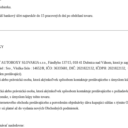
dobierku.
š bankový účet najneskôr do 15 pracovných dní po obdržaní tovaru.
KY
osť AUTOBOXY SLOVAKIA s.r.o., Fándlyho 137/15, 018 41 Dubnica nad Váhom, ktorá je zap
iel : Sro , Vložka číslo : 14652/R, IČO: 36335681, DIČ: 2021822132, IČDPH: 2021822132, te
en predávajúci).
á alebo právnická osoba, ktorá akýmkoľvek spôsobom kontaktuje predávajúceho s úmyslom kúp
ická alebo právnická osoba, ktorá akýmkoľvek spôsobom kontaktuje predávajúceho s požiadavkou
ponuke, s úmyslom kúpy tohto tovaru.
nternetového obchodu predávajúceho a potvrdením objednávky dáva kupujúci súhlas s týmit
 sú platné až do vydania nových Obchodných podmienok.
návať nasledovne: