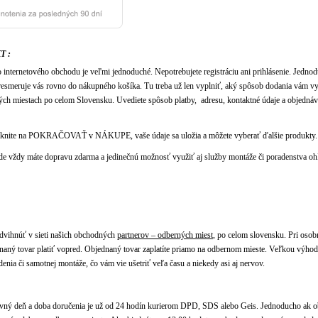
T :
internetového obchodu je veľmi jednoduché. Nepotrebujete registráciu ani prihlásenie. Jednod
resmeruje vás rovno do nákupného košíka. Tu treba už len vyplniť, aký spôsob dodania vám vy
ých miestach po celom Slovensku. Uvediete spôsob platby, adresu, kontaktné údaje a objedná
liknite na POKRAČOVAŤ v NÁKUPE, vaše údaje sa uložia a môžete vyberať ďalšie produkty.
e vždy máte dopravu zdarma a jedinečnú možnosť využiť aj služby montáže či poradenstva oh
dvihnúť v sieti našich obchodných
partnerov – odberných miest
, po celom slovensku. Pri o
ý tovar platiť vopred. Objednaný tovar zaplatíte priamo na odbernom mieste. Veľkou výho
nia či samotnej montáže, čo vám vie ušetriť veľa času a niekedy asi aj nervov.
ný deň a doba doručenia je už od 24 hodín kurierom DPD, SDS alebo Geis. Jednoducho ak ob