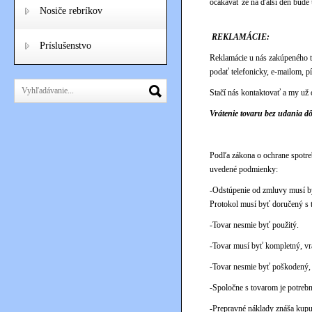
očakávať že na ďalší deň bude
Nosiče rebríkov
REKLAMÁCIE:
Príslušenstvo
Reklamácie u nás zakúpeného t
podať telefonicky, e-mailom, p
Stačí nás kontaktovať a my už
Vr
átenie tovaru bez udania d
Podľa zákona o ochrane spotreb
uvedené podmienky:
-Odstúpenie od zmluvy musí b
Protokol musí byť doručený s 
-Tovar nesmie byť použitý.
-Tovar musí byť kompletný, vr
-Tovar nesmie byť poškodený, 
-Spoločne s tovarom je potrebn
-Prepravné náklady znáša kupu