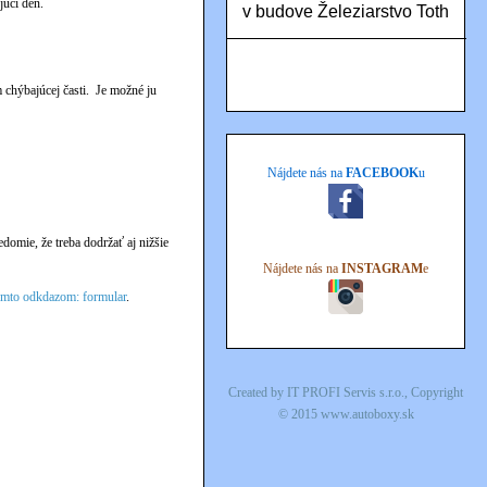
júci deň.
v budove Železiarstvo Toth
chýbajúcej časti. Je možné ju
Nájdete nás na
FACEBOOK
u
domie, že treba dodržať aj nižšie
Nájdete nás na
INSTAGRAM
e
ýmto odkdazom: formular
.
Created by
IT PROFI Servis s.r.o.
, Copyright
© 2015
www.autoboxy.sk