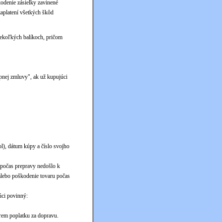
odenie zásielky zavinené
aplatení všetkých škôd
ekoľkých balíkoch, pričom
nej zmluvy", ak už kupujúci
l), dátum kúpy a číslo svojho
y počas prepravy nedošlo k
alebo poškodenie tovaru počas
úci povinný:
krem poplatku za dopravu.