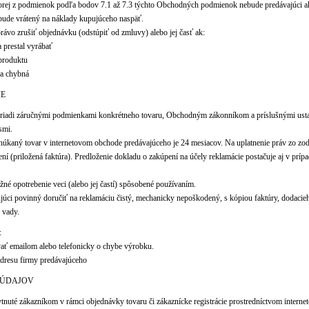
torej z podmienok podľa bodov 7.1 až 7.3 týchto Obchodných podmienok nebude predávajúci a
bude vrátený na náklady kupujúceho naspäť.
právo zrušiť objednávku (odstúpiť od zmluvy) alebo jej časť ak:
a prestal vyrábať
 produktu
la chybná
IE
a riadi záručnými podmienkami konkrétneho tovaru, Obchodným zákonníkom a príslušnými us
smi.
núkaný tovar v internetovom obchode predávajúceho je 24 mesiacov. Na uplatnenie práv zo zo
í (priložená faktúra). Predloženie dokladu o zakúpení na účely reklamácie postačuje aj v prípa
žné opotrebenie veci (alebo jej častí) spôsobené používaním.
úci povinný doručiť na reklamáciu čistý, mechanicky nepoškodený, s kópiou faktúry, dodacieh
 vady.
:
vať emailom alebo telefonicky o chybe výrobku.
adresu firmy predávajúceho
 ÚDAJOV
tnuté zákazníkom v rámci objednávky tovaru či zákaznícke registrácie prostredníctvom intern