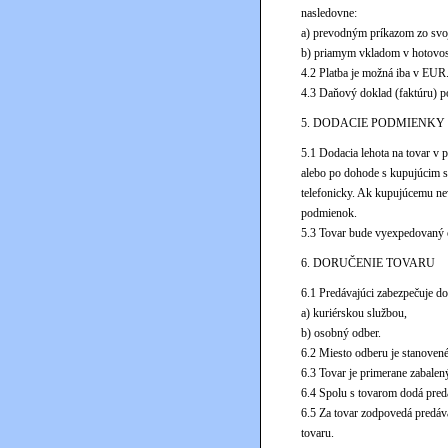
nasledovne:
a) prevodným príkazom zo svo
b) priamym vkladom v hotovost
4.2 Platba je možná iba v EUR
4.3 Daňový doklad (faktúru) p
5. DODACIE PODMIENKY
5.1 Dodacia lehota na tovar v
alebo po dohode s kupujúcim s
telefonicky. Ak kupujúcemu n
podmienok.
5.3 Tovar bude vyexpedovaný o
6. DORUČENIE TOVARU
6.1 Predávajúci zabezpečuje d
a) kuriérskou službou,
b) osobný odber.
6.2 Miesto odberu je stanoven
6.3 Tovar je primerane zabalen
6.4 Spolu s tovarom dodá pred
6.5 Za tovar zodpovedá predáva
tovaru.