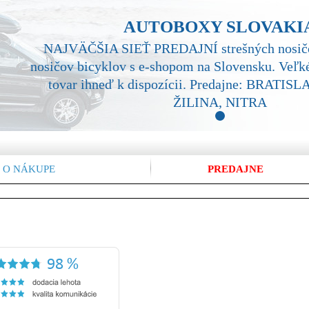
AUTOBOXY SLOVAKI
NAJVÄČŠIA SIEŤ PREDAJNÍ strešných nosičo
nosičov bicyklov s e-shopom na Slovensku. Veľké
tovar ihneď k dispozícii. Predajne: BRATI
ŽILINA, NITRA
1
 O NÁKUPE
PREDAJNE