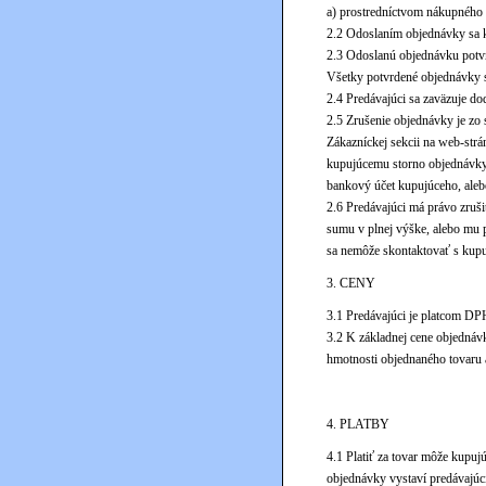
a) prostredníctvom nákupného 
2.2 Odoslaním objednávky sa ku
2.3 Odoslanú objednávku potvr
Všetky potvrdené objednávky 
2.4 Predávajúci sa zaväzuje d
2.5 Zrušenie objednávky je zo
Zákazníckej sekcii na web-strá
kupujúcemu storno objednávky e
bankový účet kupujúceho, aleb
2.6 Predávajúci má právo zruš
sumu v plnej výške, alebo mu p
sa nemôže skontaktovať s kupu
3. CENY
3.1 Predávajúci je platcom DP
3.2 K základnej cene objednávk
hmotnosti objednaného tovaru 
4. PLATBY
4.1 Platiť za tovar môže kupuj
objednávky vystaví predávajúc