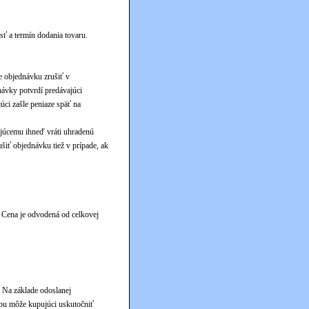
ť a termín dodania tovaru.
e objednávku zrušiť v
návky potvrdí predávajúci
ci zašle peniaze späť na
ujúcemu ihneď vráti uhradenú
šiť objednávku tiež v prípade, ak
. Cena je odvodená od celkovej
. Na základe odoslanej
tbu môže kupujúci uskutočniť