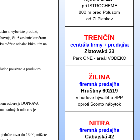
pri ISTROCHEME
800 m pred Polusom
od Zl.Pieskov
ucho si vyberiete produkt,
TRENČÍN
hovuje, či už zaslanie kuriérom
vku môžete odoslať kliknutím na
centrála firmy + predajňa
Zlatovská 33
Park ONE - areál VODEKO
ľadne používania produktov.
ŽILINA
firemná predajňa
Hruštiny 60
2/19
v budove bývalého SPP
sobnom odbere je DOPRAVA
oproti Sconto nábytok
dou osobných odberov je
NITRA
firemná predajňa
jednáte tovar do 13:00, môžete
Cabajská 42