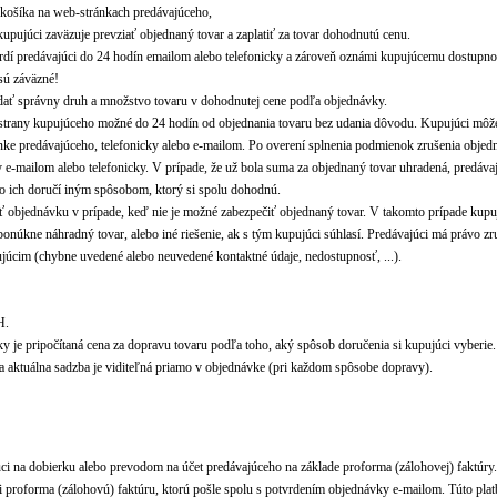
košíka na web-stránkach predávajúceho,
pujúci zaväzuje prevziať objednaný tovar a zaplatiť za tovar dohodnutú cenu.
dí predávajúci do 24 hodín emailom alebo telefonicky a zároveň oznámi kupujúcemu dostupnos
sú záväzné!
odať správny druh a množstvo tovaru v dohodnutej cene podľa objednávky.
 strany kupujúceho možné do 24 hodín od objednania tovaru bez udania dôvodu. Kupujúci môž
nke predávajúceho, telefonicky alebo e-mailom. Po overení splnenia podmienok zrušenia objed
-mailom alebo telefonicky. V prípade, že už bola suma za objednaný tovar uhradená, predávajú
o ich doručí iným spôsobom, ktorý si spolu dohodnú.
iť objednávku v prípade, keď nie je možné zabezpečiť objednaný tovar. V takomto prípade kup
onúkne náhradný tovar, alebo iné riešenie, ak s tým kupujúci súhlasí. Predávajúci má právo zru
júcim (chybne uvedené alebo neuvedené kontaktné údaje, nedostupnosť, ...).
H.
y je pripočítaná cena za dopravu tovaru podľa toho, aký spôsob doručenia si kupujúci vyberie
a aktuálna sadzba je viditeľná priamo v objednávke (pri každom spôsobe dopravy).
úci na dobierku alebo prevodom na účet predávajúceho na základe proforma (zálohovej) faktúry
i proforma (zálohovú) faktúru, ktorú pošle spolu s potvrdením objednávky e-mailom. Túto pla