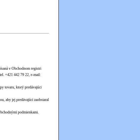
ísaná v Obchodnom registri
l. +421 442 79 22, e-mail:
y tovaru, ktorý predávajúci
, aby jej predávajúci zaobstaral
o Obchodnými podmienkami.