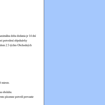
maximálna doba dodania je 14 dní
pri potvrdení objednávky
bodom 2.5 týchto Obchodných
é miesto.
na obsluhu.
ento písomne potvrdí prevzatie