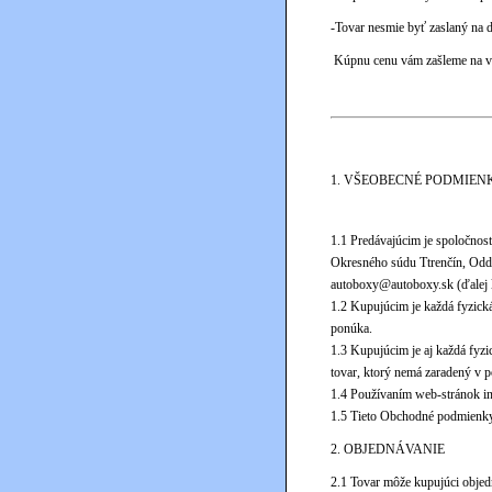
-Tovar nesmie byť zaslaný na 
Kúpnu cenu vám zašleme na vá
1. VŠEOBECNÉ PODMIEN
1.1 Predávajúcim je spoločn
Okresného súdu Ttrenčín, Odd
autoboxy@autoboxy.sk (ďalej l
1.2 Kupujúcim je každá fyzick
ponúka.
1.3 Kupujúcim je aj každá fyz
tovar, ktorý nemá zaradený v 
1.4 Používaním web-stránok i
1.5 Tieto Obchodné podmienky
2. OBJEDNÁVANIE
2.1 Tovar môže kupujúci objed