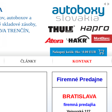
A
v, autoboxov a
 skladové zásoby,
SLAVA TRENČÍN,
Nakupný košík:
0
ks /
0.00 EUR
ČLÁNKY
KONTAKT
Firemné Predajne
BRATISLAVA
firemná predajňa
Vajnorská 127