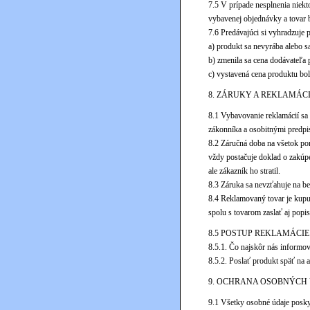
7.5 V prípade nesplnenia niek
vybavenej objednávky a tovar 
7.6 Predávajúci si vyhradzuje 
a) produkt sa nevyrába alebo s
b) zmenila sa cena dodávateľa
c) vystavená cena produktu bo
8. ZÁRUKY A REKLAMÁC
8.1 Vybavovanie reklamácií s
zákonníka a osobitnými predpi
8.2 Záručná doba na všetok po
vždy postačuje doklad o zakúpen
ale zákazník ho stratil.
8.3 Záruka sa nevzťahuje na be
8.4 Reklamovaný tovar je kupuj
spolu s tovarom zaslať aj popis
8.5 POSTUP REKLAMÁCIE
8.5.1. Čo najskôr nás informo
8.5.2. Poslať produkt späť na 
9. OCHRANA OSOBNÝCH
9.1 Všetky osobné údaje posky