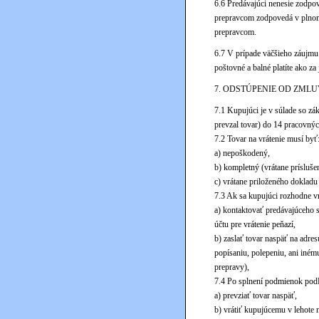
6.6 Predávajúci nenesie zodpo
prepravcom zodpovedá v plnom 
prepravcom.
6.7 V prípade väčšieho záujmu
poštovné a balné platíte ako za 
7. ODSTÚPENIE OD ZML
7.1 Kupujúci je v súlade so z
prevzal tovar) do 14 pracovnýc
7.2 Tovar na vrátenie musí byť:
a) nepoškodený,
b) kompletný (vrátane príslušen
c) vrátane priloženého dokladu
7.3 Ak sa kupujúci rozhodne v
a) kontaktovať predávajúceho s
účtu pre vrátenie peňazí,
b) zaslať tovar naspäť na adre
popísaniu, polepeniu, ani iné
prepravy),
7.4 Po splnení podmienok podľ
a) prevziať tovar naspäť,
b) vrátiť kupujúcemu v lehote 