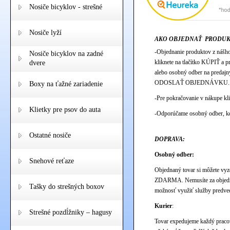
Nosiče bicyklov - strešné
Nosiče lyží
AKO OBJEDNAŤ PRODUK
-Objednanie produktov z nášho 
Nosiče bicyklov na zadné
kliknete na tlačítko KÚPIŤ a p
dvere
alebo osobný odber na predajn
ODOSLAŤ OBJEDNÁVKU.
Boxy na ťažné zariadenie
-Pre pokračovanie v nákupe k
Klietky pre psov do auta
-Odporúčame osobný odber, kd
Ostatné nosiče
DOPRAVA:
Osobný odber:
Snehové reťaze
Objednaný tovar si môžete vyz
ZDARMA. Nemusíte za objednan
Tašky do strešných boxov
možnosť využiť služby predvede
Kurier
:
Strešné pozdĺžniky – hagusy
Tovar expedujeme každý pracov