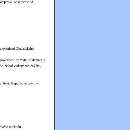
kceptovať odstúpenie od
tanoveniami Občianskeho
dpovednosti za vady (reklamáciu)
de, že bol vydaný záručný list,
o listu. Kupujúci je povinný
etového obchodu