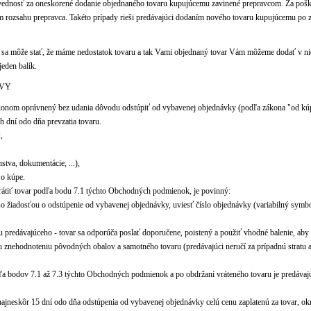
vednosť za oneskorené dodanie objednaného tovaru kupujúcemu zavinené prepravcom. Za pošk
rozsahu prepravca. Takéto prípady rieši predávajúci dodaním nového tovaru kupujúcemu po z
 sa môže stať, že máme nedostatok tovaru a tak Vami objednaný tovar Vám môžeme dodať v ni
jeden balík.
UVY
ákonom oprávnený bez udania dôvodu odstúpiť od vybavenej objednávky (podľa zákona "od kúp
h dní odo dňa prevzatia tovaru.
,
stva, dokumentácie, ...),
 o kúpe.
rátiť tovar podľa bodu 7.1 týchto Obchodných podmienok, je povinný:
o žiadosťou o odstúpenie od vybavenej objednávky, uviesť číslo objednávky (variabilný symbo
su predávajúceho - tovar sa odporúča poslať doporučene, poistený a použiť vhodné balenie, ab
mu znehodnoteniu pôvodných obalov a samotného tovaru (predávajúci neručí za prípadnú stratu 
a bodov 7.1 až 7.3 týchto Obchodných podmienok a po obdržaní vráteného tovaru je predávaj
najneskôr 15 dní odo dňa odstúpenia od vybavenej objednávky celú cenu zaplatenú za tovar, o