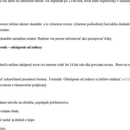
 u vás alebo na odbernom mieste. Ak objednáte po 13:00 hod, tovar bude expedovaný v nasledu
ovaru riešime takmer okamžite a to výmenou tovaru, výmenou poškodenej časti alebo dodaním 
ísomne.
 okamžite zariadime ostatné. Budeme vás presne informovať ako postupovať ďalej.
ôvodu – odstúpenie od zmluvy:
iteľa môžete zakúpený tovar cez internet vrátiť do 14 dní odo dňa prevzatia tovaru. Berte na ve
yť uskutočnené písomnou formou. Formulár Odstúpenie od zmluvy si môžete stiahnuť
pod t
tovarom a vlastnoručne podpísaný.
átane návodu na obsluhu, poprípade príslušenstva.
vrátane obalu.
é zaslať aj doklad o kúpe.
júci.