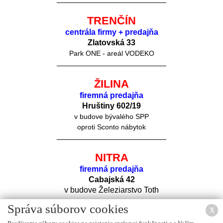
TRENČÍN
centrála firmy + predajňa
Zlatovská 33
Park ONE - areál VODEKO
ŽILINA
firemná predajňa
Hruštiny 60
2/19
v budove bývalého SPP
oproti Sconto nábytok
NITRA
firemná predajňa
Cabajská 42
v budove Železiarstvo Toth
Správa súborov cookies
X