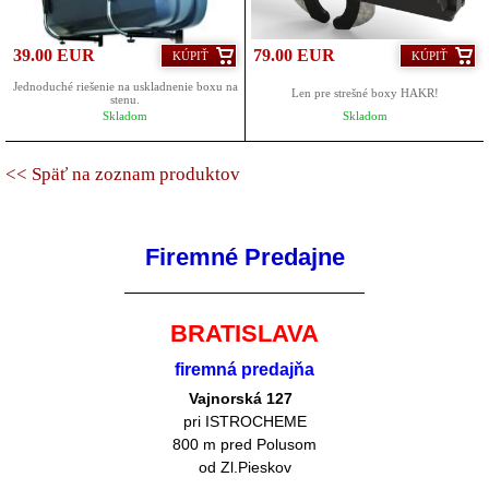
39.00 EUR
79.00 EUR
KÚPIŤ
KÚPIŤ
Jednoduché riešenie na uskladnenie boxu na
Len pre strešné boxy HAKR!
stenu.
Skladom
Skladom
<< Späť na zoznam produktov
Firemné Predajne
BRATISLAVA
firemná predajňa
Vajnorská 127
pri ISTROCHEME
800 m pred Polusom
od Zl.Pieskov