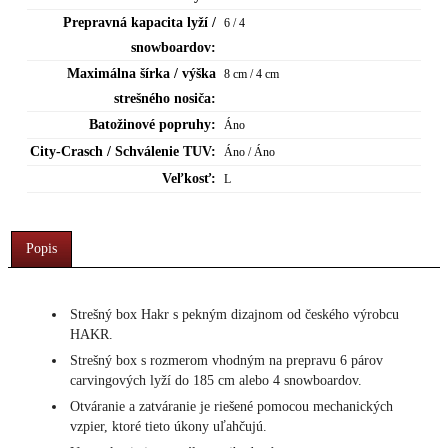
Prepravná kapacita lyží /
6 / 4
snowboardov:
Maximálna šírka / výška
8 cm / 4 cm
strešného nosiča:
Batožinové popruhy:
Áno
City-Crasch / Schválenie TUV:
Áno / Áno
Veľkosť:
L
Popis
Strešný box Hakr s pekným dizajnom od českého výrobcu
HAKR.
Strešný box s rozmerom vhodným na prepravu 6 párov
carvingových lyží do 185 cm alebo 4 snowboardov.
Otváranie a zatváranie je riešené pomocou mechanických
vzpier, ktoré tieto úkony uľahčujú.