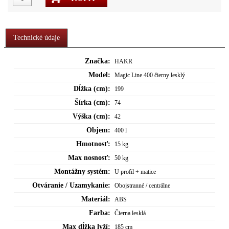
Technické údaje
Značka:
HAKR
Model:
Magic Line 400 čierny lesklý
Dĺžka (cm):
199
Šírka (cm):
74
Výška (cm):
42
Objem:
400 l
Hmotnosť:
15 kg
Max nosnosť:
50 kg
Montážny systém:
U profil + matice
Otváranie / Uzamykanie:
Obojstranné / centrálne
Materiál:
ABS
Farba:
Čierna lesklá
Max dĺžka lyží:
185 cm