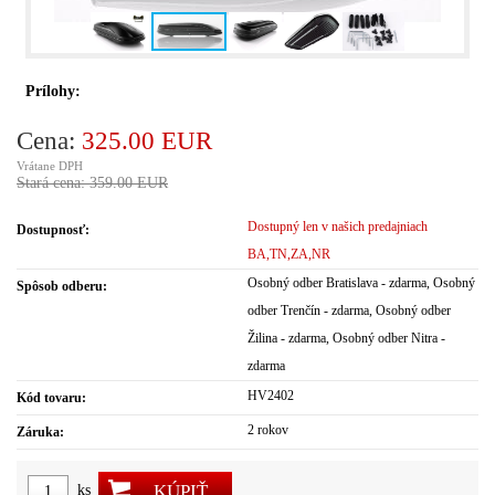
Prílohy:
Cena:
325.00 EUR
Vrátane DPH
Stará cena: 359.00 EUR
Dostupný len v našich predajniach
Dostupnosť:
BA,TN,ZA,NR
Osobný odber Bratislava - zdarma, Osobný
Spôsob odberu:
odber Trenčín - zdarma, Osobný odber
Žilina - zdarma, Osobný odber Nitra -
zdarma
HV2402
Kód tovaru:
2 rokov
Záruka:
KÚPIŤ
ks