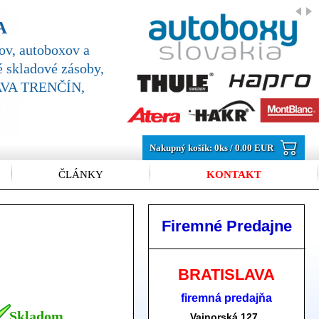
A
v, autoboxov a
 skladové zásoby,
SLAVA TRENČÍN,
Nakupný košík:
0
ks /
0.00 EUR
ČLÁNKY
KONTAKT
Firemné Predajne
BRATISLAVA
firemná predajňa
Skladom
Vajnorská 127