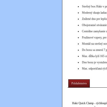
Strešný box Hakr v p
Moderný dizajn ladiac
Znížené dno pre lepš
Obojstranné otváranie
Centrálne zamykanie z
Pružinové vzpery, pre
Montáž na strešný no
Do boxu sa zmestí 7 p
Max. dĺžka lyží 165 c
Dno boxu je vystužené
Max. odporúčaná rých
Príslušenstvo
Hakr Quick Clamp - rýchloupí