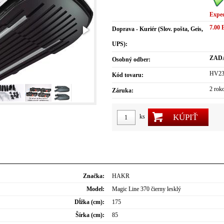
Expe
7.00
Doprava - Kuriér (Slov. pošta, Geis,
UPS):
ZAD
Osobný odber:
HV23
Kód tovaru:
2 rok
Záruka:
KÚPIŤ
ks
Značka:
HAKR
Model:
Magic Line 370 čierny lesklý
Dĺžka (cm):
175
Šírka (cm):
85