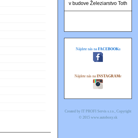
v budove Železiarstvo Toth
Nájdete nás na
FACEBOOK
u
Nájdete nás na
INSTAGRAM
e
Created by
IT PROFI Servis s.r.o.
, Copyright
© 2015
www.autoboxy.sk