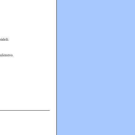
rádeži.
ušenstvo.