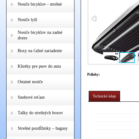
Nosiče bicyklov - strešné
Nosiče lyží
Nosiče bicyklov na zadné
dvere
Boxy na ťažné zariadenie
Klietky pre psov do auta
Prílohy:
Ostatné nosiče
Technické údaje
Snehové reťaze
Tašky do strešných boxov
Strešné pozdĺžniky – hagusy