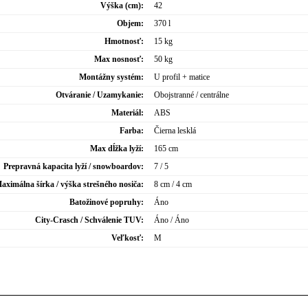
Výška (cm):
42
Objem:
370 l
Hmotnosť:
15 kg
Max nosnosť:
50 kg
Montážny systém:
U profil + matice
Otváranie / Uzamykanie:
Obojstranné / centrálne
Materiál:
ABS
Farba:
Čierna lesklá
Max dĺžka lyží:
165 cm
Prepravná kapacita lyží / snowboardov:
7 / 5
aximálna šírka / výška strešného nosiča:
8 cm / 4 cm
Batožinové popruhy:
Áno
City-Crasch / Schválenie TUV:
Áno / Áno
Veľkosť:
M