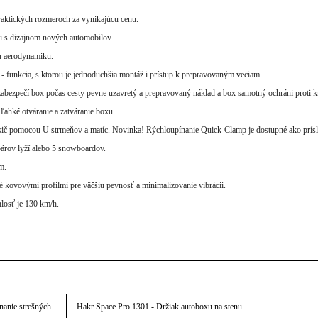
raktických rozmeroch za vynikajúcu cenu.
i s dizajnom nových automobilov.
iu aerodynamiku.
 - funkcia, s ktorou je jednoduchšia montáž i prístup k prepravovaným veciam.
abezpečí box počas cesty pevne uzavretý a prepravovaný náklad a box samotný ochráni proti k
 ľahké otváranie a zatváranie boxu.
sič pomocou U strmeňov a matíc. Novinka! Rýchloupínanie Quick-Clamp je dostupné ako prísl
árov lyží alebo 5 snowboardov.
m.
 kovovými profilmi pre väčšiu pevnosť a minimalizovanie vibrácii.
losť je 130 km/h.
nanie strešných
Hakr Space Pro 1301 - Držiak autoboxu na stenu