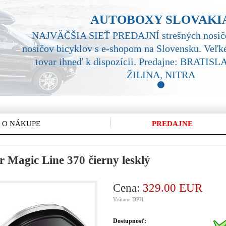
AUTOBOXY SLOVAKI
NAJVÄČŠIA SIEŤ PREDAJNÍ strešných nosičo
nosičov bicyklov s e-shopom na Slovensku. Veľké
tovar ihneď k dispozícii. Predajne: BRATI
ŽILINA, NITRA
1
 O NÁKUPE
PREDAJNE
 Magic Line 370 čierny lesklý
Cena:
329.00 EUR
Vrátane DPH
Dostupnosť: