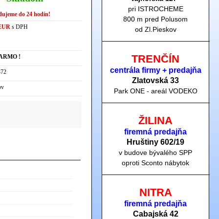
pri ISTROCHEME
dujeme do 24 hodín!
800 m pred Polusom
 EUR
s DPH
od Zl.Pieskov
TRENČÍN
ARMO !
centrála firmy + predajňa
72
Zlatovská 33
ov
Park ONE - areál VODEKO
ŽILINA
firemná predajňa
Hruštiny 60
2/19
v budove bývalého SPP
oproti Sconto nábytok
NITRA
firemná predajňa
Cabajská 42