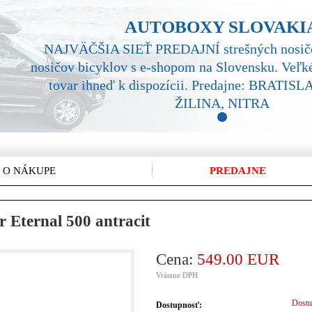
AUTOBOXY SLOVAKI
NAJVÄČŠIA SIEŤ PREDAJNÍ strešných nosičo
nosičov bicyklov s e-shopom na Slovensku. Veľké
tovar ihneď k dispozícii. Predajne: BRATI
ŽILINA, NITRA
1
 O NÁKUPE
PREDAJNE
 Eternal 500 antracit
Cena:
549.00 EUR
Vrátane DPH
Dostu
Dostupnosť: