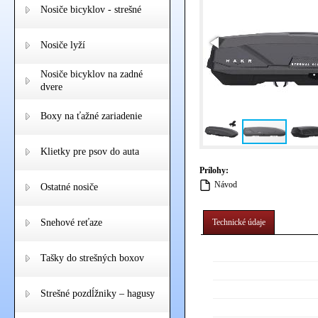
Nosiče bicyklov - strešné
Nosiče lyží
Nosiče bicyklov na zadné
dvere
Boxy na ťažné zariadenie
Klietky pre psov do auta
Prílohy:
Návod
Ostatné nosiče
Snehové reťaze
Technické údaje
Tašky do strešných boxov
Strešné pozdĺžniky – hagusy