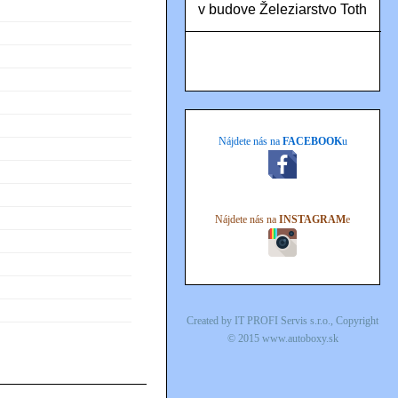
v budove Železiarstvo Toth
Nájdete nás na
FACEBOOK
u
Nájdete nás na
INSTAGRAM
e
Created by
IT PROFI Servis s.r.o.
, Copyright
© 2015
www.autoboxy.sk