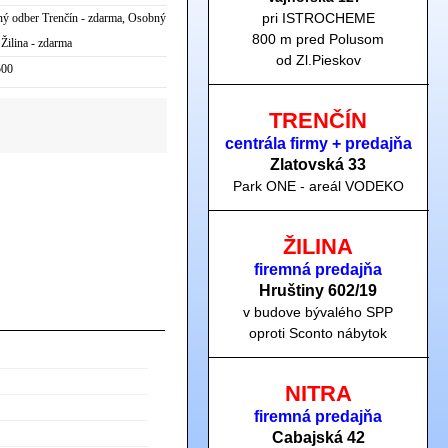
pri ISTROCHEME
ý odber Trenčín - zdarma, Osobný
800 m pred Polusom
 Žilina - zdarma
od Zl.Pieskov
00
TRENČÍN
centrála firmy + predajňa
Zlatovská 33
Park ONE - areál VODEKO
ŽILINA
firemná predajňa
Hruštiny 60
2/19
v budove bývalého SPP
oproti Sconto nábytok
NITRA
firemná predajňa
Cabajská 42