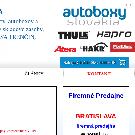
A
v, autoboxov a
 skladové zásoby,
SLAVA TRENČÍN,
Nakupný košík:
0
ks /
0.00 EUR
ČLÁNKY
KONTAKT
Firemné Predajne
BRATISLAVA
firemná predajňa
pný len predajne ZA, TN
Vajnorská 127