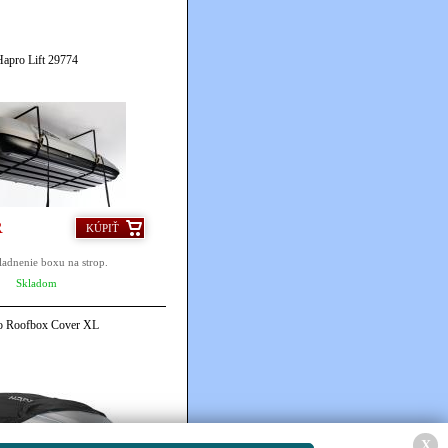
Hapro Lift 29774
R
KÚPIŤ
ladnenie boxu na strop.
Skladom
o Roofbox Cover XL
X