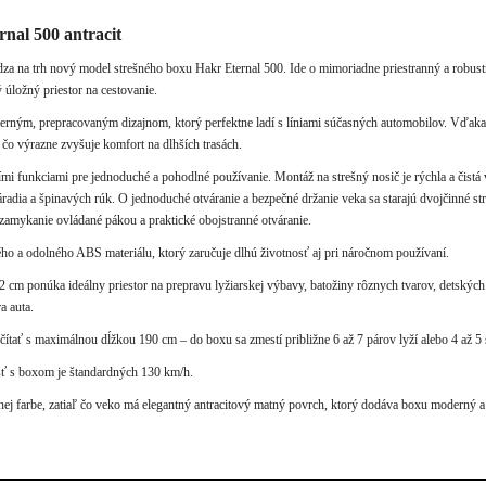
nal 500 antracit
za na trh nový model strešného boxu Hakr Eternal 500. Ide o mimoriadne priestranný a robust
 úložný priestor na cestovanie.
rným, prepracovaným dizajnom, ktorý perfektne ladí s líniami súčasných automobilov. Vďaka
 čo výrazne zvyšuje komfort na dlhších trasách.
mi funkciami pre jednoduché a pohodlné používanie. Montáž na strešný nosič je rýchla a čis
dia a špinavých rúk. O jednoduché otváranie a bezpečné držanie veka sa starajú dvojčinné st
zamykanie ovládané pákou a praktické obojstranné otváranie.
ho a odolného ABS materiálu, ktorý zaručuje dlhú životnosť aj pri náročnom používaní.
 cm ponúka ideálny priestor na prepravu lyžiarskej výbavy, batožiny rôznych tvarov, detskýc
a auta.
počítať s maximálnou dĺžkou 190 cm – do boxu sa zmestí približne 6 až 7 párov lyží alebo 4 až 
ť s boxom je štandardných 130 km/h.
nej farbe, zatiaľ čo veko má elegantný antracitový matný povrch, ktorý dodáva boxu moderný 