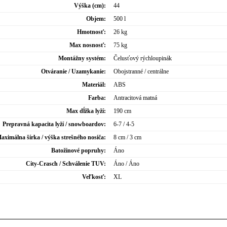
Výška (cm):
44
Objem:
500 l
Hmotnosť:
26 kg
Max nosnosť:
75 kg
Montážny systém:
Čelusťový rýchloupinák
Otváranie / Uzamykanie:
Obojstranné / centrálne
Materiál:
ABS
Farba:
Antracitová matná
Max dĺžka lyží:
190 cm
Prepravná kapacita lyží / snowboardov:
6-7 / 4-5
aximálna šírka / výška strešného nosiča:
8 cm / 3 cm
Batožinové popruhy:
Áno
City-Crasch / Schválenie TUV:
Áno / Áno
Veľkosť:
XL