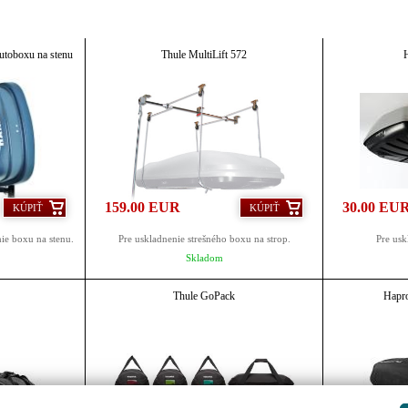
utoboxu na stenu
Thule MultiLift 572
159.00 EUR
30.00 EU
KÚPIŤ
KÚPIŤ
ie boxu na stenu.
Pre uskladnenie strešného boxu na strop.
Pre usk
Skladom
Thule GoPack
Hapr