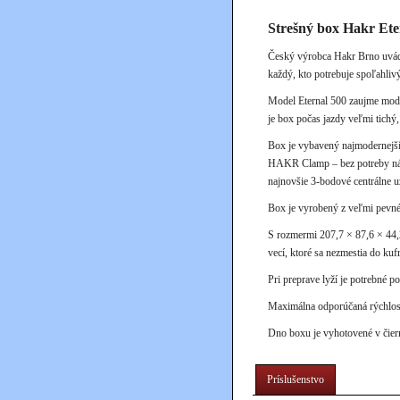
Strešný box Hakr Eter
Český výrobca
Hakr Brno
uvád
každý, kto potrebuje spoľahlivý
Model Eternal 500 zaujme mode
je box počas jazdy veľmi tichý,
Box je vybavený najmodernejší
HAKR Clamp – bez potreby nára
najnovšie 3-bodové centrálne u
Box je vyrobený z veľmi pevné
S rozmermi 207,7 × 87,6 × 44,2
vecí, ktoré sa nezmestia do kufr
Pri preprave lyží je potrebné 
Maximálna odporúčaná rýchlos
Dno boxu je vyhotovené v čier
Príslušenstvo