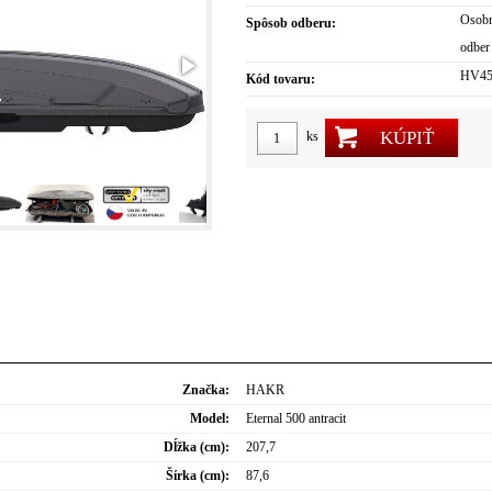
Osobn
Spôsob odberu:
odber
HV45
Kód tovaru:
KÚPIŤ
ks
Značka:
HAKR
Model:
Eternal 500 antracit
Dĺžka (cm):
207,7
Šírka (cm):
87,6