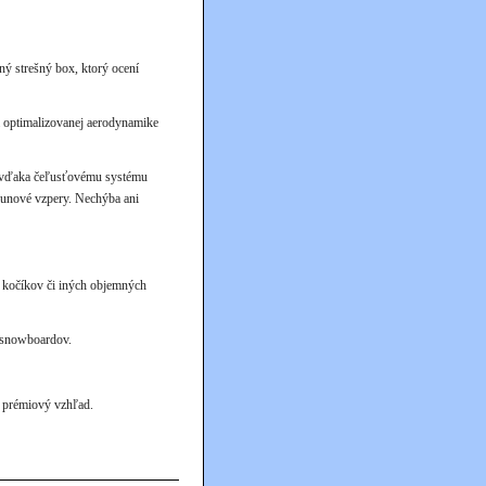
ný strešný box, ktorý ocení
 optimalizovanej aerodynamike
tá vďaka čeľusťovému systému
runové vzpery. Nechýba ani
h kočíkov či iných objemných
5 snowboardov.
a prémiový vzhľad.