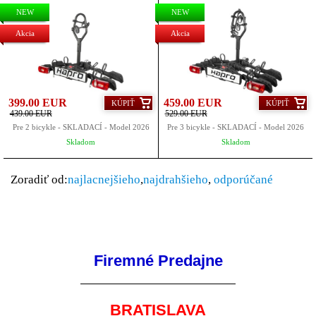
NEW
NEW
Akcia
Akcia
399.00 EUR
459.00 EUR
KÚPIŤ
KÚPIŤ
439.00 EUR
529.00 EUR
Pre 2 bicykle - SKLADACÍ - Model 2026
Pre 3 bicykle - SKLADACÍ - Model 2026
Skladom
Skladom
Zoradiť od:
najlacnejšieho
,
najdrahšieho
,
odporúčané
Firemné Predajne
BRATISLAVA