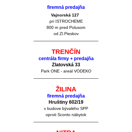
firemná predajňa
Vajnorská 127
pri ISTROCHEME
800 m pred Polusom
od Zl.Pieskov
TRENČÍN
centrála firmy + predajňa
Zlatovská 33
Park ONE - areál VODEKO
ŽILINA
firemná predajňa
Hruštiny 60
2/19
v budove bývalého SPP
oproti Sconto nábytok