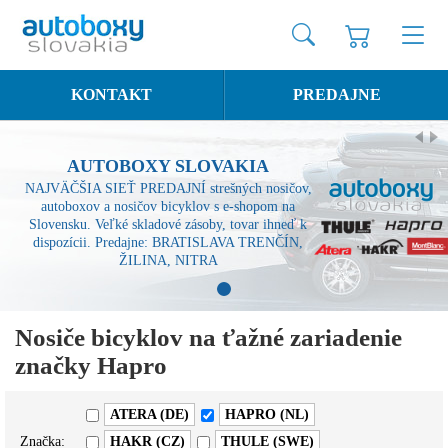
KONTAKT
PREDAJNE
AUTOBOXY SLOVAKIA
NAJVÄČŠIA SIEŤ PREDAJNÍ strešných nosičov,
autoboxov a nosičov bicyklov s e-shopom na
Slovensku. Veľké skladové zásoby, tovar ihneď k
dispozícii. Predajne: BRATISLAVA TRENČÍN,
ŽILINA, NITRA
1
Nosiče bicyklov na ťažné zariadenie
značky Hapro
ATERA (DE)
HAPRO (NL)
Značka:
HAKR (CZ)
THULE (SWE)