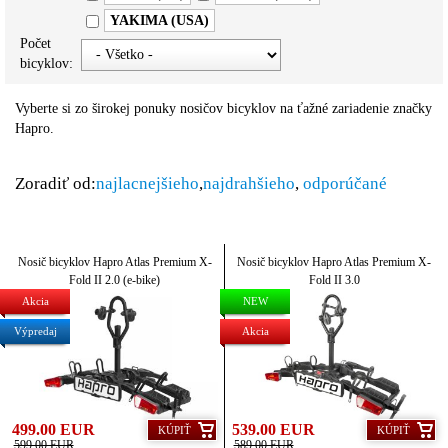
YAKIMA (USA)
Počet
bicyklov:
Vyberte si zo širokej ponuky nosičov bicyklov na ťažné zariadenie značky
Hapro.
Zoradiť od:
najlacnejšieho
,
najdrahšieho
,
odporúčané
Nosič bicyklov Hapro Atlas Premium X-
Nosič bicyklov Hapro Atlas Premium X-
Fold II 2.0 (e-bike)
Fold II 3.0
Akcia
NEW
Výpredaj
Akcia
499.00 EUR
539.00 EUR
KÚPIŤ
KÚPIŤ
599.00 EUR
589.00 EUR