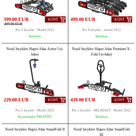
399.00 EUR
499.00 EUR
KÚPIŤ
KÚPIŤ
499.00 EUR
Pre 3 bicykle - Model 2022
Pre 4 bicykle - model 2022
Skladom
Skladom
Nosič bicyklov Hapro Atlas Active I (e-
Nosič bicyklov Hapro Atlas Premium X-
bike)
Fold I (e-bike)
229.00 EUR
439.00 EUR
KÚPIŤ
KÚPIŤ
Pre 1 bicykel - Model 2022
Pre 1 bicykel - SKLADACÍ - Model 2022
Iba predajňa TRENČÍN!
Skladom
Nosič bicyklov Hapro Atlas SmartFold II
Nosič bicyklov Hapro Atlas SmartFold
III