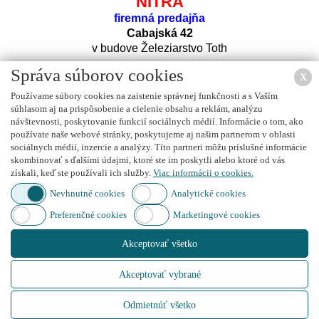
NITRA
firemná predajňa
Cabajská 42
v budove Železiarstvo Toth
Správa súborov cookies
X
Používame súbory cookies na zaistenie správnej funkčnosti a s Vaším
súhlasom aj na prispôsobenie a cielenie obsahu a reklám, analýzu
návštevnosti, poskytovanie funkcií sociálnych médií. Informácie o tom, ako
používate naše webové stránky, poskytujeme aj našim partnerom v oblasti
sociálnych médií, inzercie a analýzy. Títo partneri môžu príslušné informácie
Nájdete nás na
FACEBOOK
u
skombinovať s ďalšími údajmi, ktoré ste im poskytli alebo ktoré od vás
získali, keď ste používali ich služby.
Viac informácii o cookies.
Nevhnutné cookies
Analytické cookies
Preferenčné cookies
Marketingové cookies
Nájdete nás na
INSTAGRAM
e
Akceptovať všetko
Akceptovať vybrané
Created by
IT PROFI Servis s.r.o.
, Copyright © 2015
www.autoboxy.sk
Odmietnúť všetko