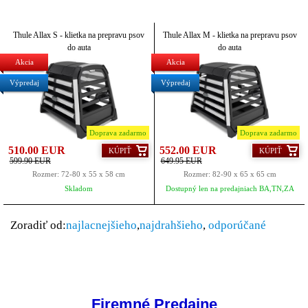
Thule Allax S - klietka na prepravu psov
Thule Allax M - klietka na prepravu psov
do auta
do auta
Akcia
Akcia
Výpredaj
Výpredaj
Doprava zadarmo
Doprava zadarmo
510.00 EUR
552.00 EUR
KÚPIŤ
KÚPIŤ
599.90 EUR
649.95 EUR
Rozmer: 72-80 x 55 x 58 cm
Rozmer: 82-90 x 65 x 65 cm
Skladom
Dostupný len na predajniach BA,TN,ZA
Zoradiť od:
najlacnejšieho
,
najdrahšieho
,
odporúčané
Firemné Predajne