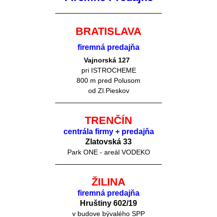
BRATISLAVA
firemná predajňa
Vajnorská 127
pri ISTROCHEME
800 m pred Polusom
od Zl.Pieskov
TRENČÍN
centrála firmy + predajňa
Zlatovská 33
Park ONE - areál VODEKO
ŽILINA
firemná predajňa
Hruštiny 60
2/19
v budove bývalého SPP