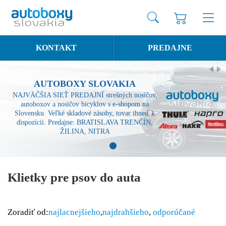
KONTAKT
PREDAJNE
AUTOBOXY SLOVAKIA
NAJVÄČŠIA SIEŤ PREDAJNÍ strešných nosičov,
autoboxov a nosičov bicyklov s e-shopom na
Slovensku. Veľké skladové zásoby, tovar ihneď k
dispozícii. Predajne: BRATISLAVA TRENČÍN,
ŽILINA, NITRA
1
Klietky pre psov do auta
Zoradiť od:
najlacnejšieho
,
najdrahšieho
,
odporúčané