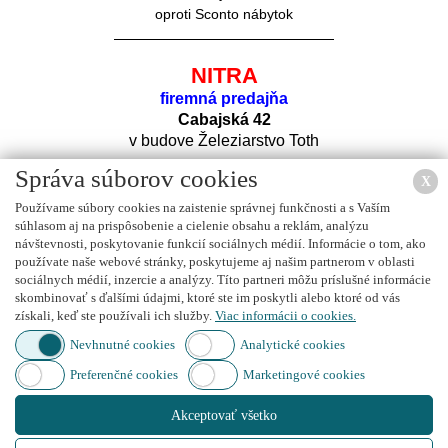
oproti Sconto nábytok
NITRA
firemná predajňa
Cabajská 42
v budove Železiarstvo Toth
Správa súborov cookies
X
Používame súbory cookies na zaistenie správnej funkčnosti a s Vaším
súhlasom aj na prispôsobenie a cielenie obsahu a reklám, analýzu
návštevnosti, poskytovanie funkcií sociálnych médií. Informácie o tom, ako
používate naše webové stránky, poskytujeme aj našim partnerom v oblasti
sociálnych médií, inzercie a analýzy. Títo partneri môžu príslušné informácie
Nájdete nás na
FACEBOOK
u
skombinovať s ďalšími údajmi, ktoré ste im poskytli alebo ktoré od vás
získali, keď ste používali ich služby.
Viac informácii o cookies.
Nevhnutné cookies
Analytické cookies
Preferenčné cookies
Marketingové cookies
Nájdete nás na
INSTAGRAM
e
Akceptovať všetko