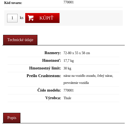
770001
Kód tovaru:
KÚPIŤ
ks
Technické údaje
Rozmery:
72-80 x 55 x 58 cm
Hmotnosť:
17,7 kg
Hmotnostný limit:
30 kg
Prešlo Crashtestom:
náraz na vozidlo zozadu, čelný náraz,
prevrátenie vozidla
Číslo modelu:
770001
Výrobca:
Thule
Popis