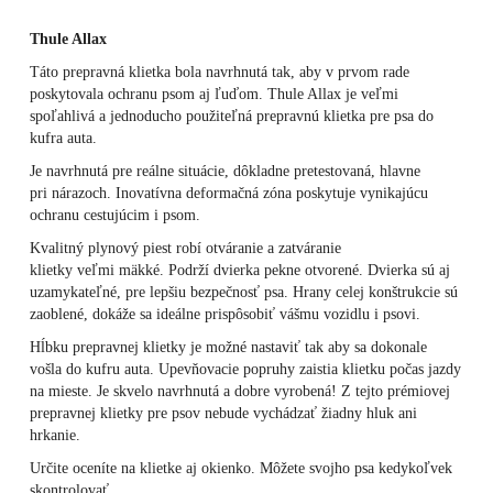
Thule Allax
Táto prepravná klietka bola navrhnutá tak, aby v prvom rade
poskytovala ochranu psom aj ľuďom. Thule Allax je veľmi
spoľahlivá a jednoducho použiteľná prepravnú klietka pre psa do
kufra auta.
Je navrhnutá pre reálne situácie, dôkladne pretestovaná, hlavne
pri nárazoch. Inovatívna deformačná zóna poskytuje vynikajúcu
ochranu cestujúcim i psom.
Kvalitný plynový piest robí otváranie a zatváranie
klietky veľmi mäkké. Podrží dvierka pekne otvorené. Dvierka sú aj
uzamykateľné, pre lepšiu bezpečnosť psa. Hrany celej konštrukcie sú
zaoblené, dokáže sa ideálne prispôsobiť vášmu vozidlu i psovi.
Hĺbku prepravnej klietky je možné nastaviť tak aby sa dokonale
vošla do kufru auta. Upevňovacie popruhy zaistia klietku počas jazdy
na mieste. Je skvelo navrhnutá a dobre vyrobená! Z tejto prémiovej
prepravnej klietky pre psov nebude vychádzať žiadny hluk ani
hrkanie.
Určite oceníte na klietke aj okienko. Môžete svojho psa kedykoľvek
skontrolovať.