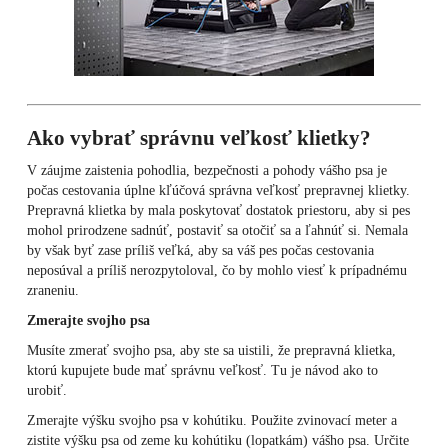
Ako vybrať správnu veľkosť klietky?
V záujme zaistenia pohodlia, bezpečnosti a pohody vášho psa je
počas cestovania úplne kľúčová správna veľkosť prepravnej klietky.
Prepravná klietka by mala poskytovať dostatok priestoru, aby si pes
mohol prirodzene sadnúť, postaviť sa otočiť sa a ľahnúť si. Nemala
by však byť zase príliš veľká, aby sa váš pes počas cestovania
neposúval a príliš nerozpytoloval, čo by mohlo viesť k prípadnému
zraneniu.
Zmerajte svojho psa
Musíte zmerať svojho psa, aby ste sa uistili, že prepravná klietka,
ktorú kupujete bude mať správnu veľkosť. Tu je návod ako to
urobiť.
Zmerajte výšku svojho psa v kohútiku. Použite zvinovací meter a
zistite výšku psa od zeme ku kohútiku (lopatkám) vášho psa. Určite