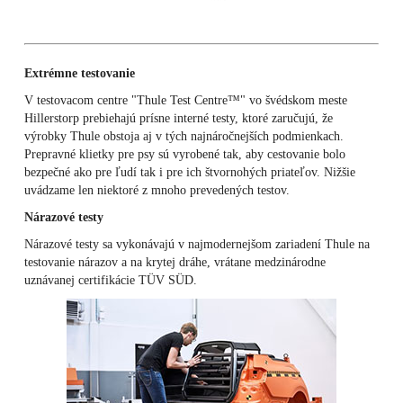
Extrémne testovanie
V testovacom centre "Thule Test Centre™" vo švédskom meste
Hillerstorp prebiehajú prísne interné testy, ktoré zaručujú, že
výrobky Thule obstoja aj v tých najnáročnejších podmienkach.
Prepravné klietky pre psy sú vyrobené tak, aby cestovanie bolo
bezpečné ako pre ľudí tak i pre ich štvornohých priateľov. Nižšie
uvádzame len niektoré z mnoho prevedených testov.
Nárazové testy
Nárazové testy sa vykonávajú v najmodernejšom zariadení Thule na
testovanie nárazov a na krytej dráhe, vrátane medzinárodne
uznávanej certifikácie
TÜV SÜD.