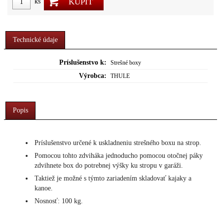
KÚPIŤ
ks
Technické údaje
Príslušenstvo k:
Strešné boxy
Výrobca:
THULE
Popis
Príslušenstvo určené k uskladneniu strešného boxu na strop.
Pomocou tohto zdviháka jednoducho pomocou otočnej páky
zdvihnete box do potrebnej výšky ku stropu v garáži.
Taktiež je možné s týmto zariadením skladovať kajaky a
kanoe.
Nosnosť: 100 kg.