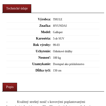
Technické údaje
Výrobca:
THULE
Značka:
HYUNDAI
Model:
Galloper
Karoséria:
5-dr SUV
Rok výroby:
99-03
Uchytenie:
Odtokové drážky
Nosnosť:
100 kg
Uzamykanie:
Dostupné ako príslušenstvo
Dĺžka tyčí:
150 cm
Popis
- Kvalitný strešný nosič s kovovými poplastovanými