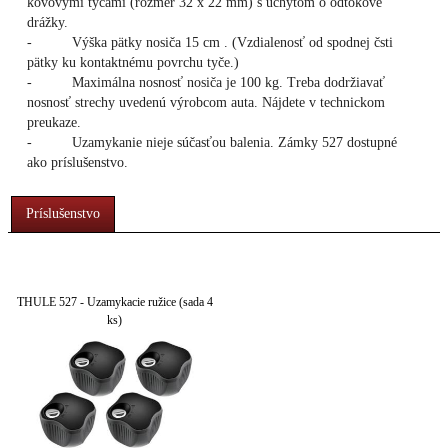
kovovými tyčami (rozmer 32 x 22 mm) s úchytom o odtokové
drážky.
- Výška pätky nosiča 15 cm . (Vzdialenosť od spodnej čsti
pätky ku kontaktnému povrchu tyče.)
- Maximálna nosnosť nosiča je 100 kg. Treba dodržiavať
nosnosť strechy uvedenú výrobcom auta. Nájdete v technickom
preukaze.
- Uzamykanie nieje súčasťou balenia. Zámky 527 dostupné
ako príslušenstvo.
Príslušenstvo
THULE 527 - Uzamykacie ružice (sada 4
ks)