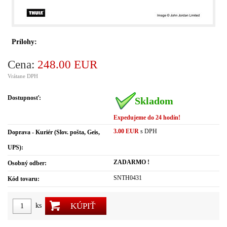
Prílohy:
Cena:
248.00 EUR
Vrátane DPH
Dostupnosť:
Skladom
Expedujeme do 24 hodín!
3.00 EUR
s DPH
Doprava - Kuriér (Slov. pošta, Geis,
UPS):
ZADARMO !
Osobný odber:
SNTH0431
Kód tovaru:
KÚPIŤ
ks