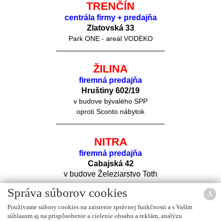
TRENČÍN
centrála firmy + predajňa
Zlatovská 33
Park ONE - areál VODEKO
ŽILINA
firemná predajňa
Hruštiny 60
2/19
v budove bývalého SPP
oproti Sconto nábytok
NITRA
firemná predajňa
Cabajská 42
v budove Železiarstvo Toth
Správa súborov cookies
X
Používame súbory cookies na zaistenie správnej funkčnosti a s Vaším
súhlasom aj na prispôsobenie a cielenie obsahu a reklám, analýzu