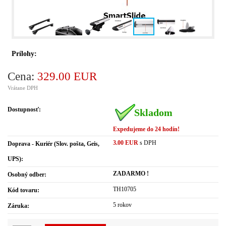
Prílohy:
Cena:
329.00 EUR
Vrátane DPH
Dostupnosť:
Skladom
Expedujeme do 24 hodín!
3.00 EUR
s DPH
Doprava - Kuriér (Slov. pošta, Geis,
UPS):
ZADARMO !
Osobný odber:
TH10705
Kód tovaru:
5 rokov
Záruka: