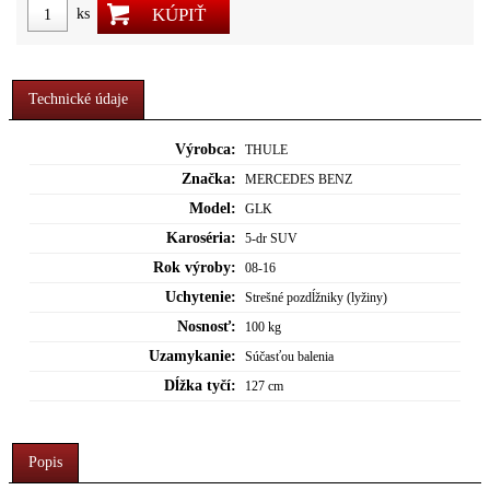
KÚPIŤ
ks
Technické údaje
Výrobca:
THULE
Značka:
MERCEDES BENZ
Model:
GLK
Karoséria:
5-dr SUV
Rok výroby:
08-16
Uchytenie:
Strešné pozdĺžniky (lyžiny)
Nosnosť:
100 kg
Uzamykanie:
Súčasťou balenia
Dĺžka tyčí:
127 cm
Popis