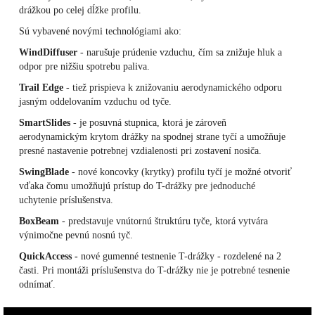
drážkou po celej dĺžke profilu.
Sú vybavené novými technológiami ako:
WindDiffuser
- narušuje prúdenie vzduchu, čím sa znižuje hluk a
odpor pre nižšiu spotrebu paliva.
Trail Edge
- tiež prispieva k znižovaniu aerodynamického odporu
jasným oddelovaním vzduchu od tyče.
SmartSlides
- je posuvná stupnica, ktorá je zároveň
aerodynamickým krytom drážky na spodnej strane tyčí a umožňuje
presné nastavenie potrebnej vzdialenosti pri zostavení nosiča.
SwingBlade
- nové koncovky (krytky) profilu tyčí je možné otvoriť
vďaka čomu umožňujú prístup do T-drážky pre jednoduché
uchytenie príslušenstva.
BoxBeam
- predstavuje vnútornú štruktúru tyče, ktorá vytvára
výnimočne pevnú nosnú tyč.
QuickAccess -
nové gumenné testnenie T-drážky - rozdelené na 2
časti. Pri montáži príslušenstva do T-drážky nie je potrebné tesnenie
odnímať.