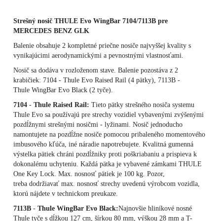
Strešný nosič THULE Evo WingBar 7104/7113B pre
MERCEDES BENZ GLK
Balenie obsahuje 2 kompletné priečne nosiče najvyššej kvality s
vynikajúcimi aerodynamickými a pevnostnými vlastnosťami.
Nosič sa dodáva v rozloženom stave. Balenie pozostáva z 2
krabičiek: 7104 - Thule Evo Raised Rail (4 pätky), 7113B -
Thule WingBar Evo Black (2 tyče).
7104
-
Thule Raised Rail:
Tieto pätky strešného nosiča systemu
Thule Evo sa používajú pre strechy vozidiel vybavenými zvýšenými
pozdĺžnymi strešnými nosičmi - lyžinami. Nosič jednoducho
namontujete na pozdĺžne nosiče pomocou pribaleného momentového
imbusového kľúča, iné náradie napotrebujete. Kvalitná gumenná
výstelka pätiek chráni pozdĺžniky proti poškriabaniu a prispieva k
dokonalému uchyteniu. Každá pätka je vybavené zámkami THULE
One Key Lock. Max. nosnosť pätiek je 100 kg. Pozor,
treba dodržiavať max. nosnosť strechy uvedenú výrobcom vozidla,
ktorú nájdete v technickom preukaze.
7113B
-
Thule WingBar Evo Black:
Najnovšie hliníkové nosné
Thule tyče s dĺžkou 127 cm, šírkou 80 mm, výškou 28 mm a T-