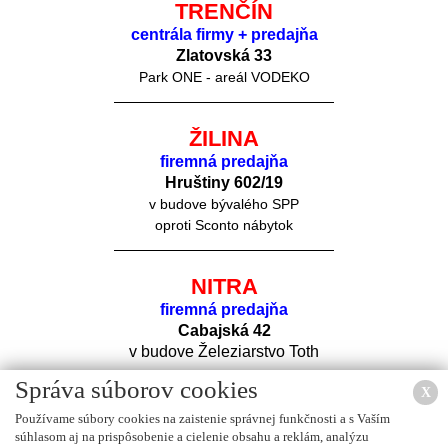
TRENČÍN
centrála firmy + predajňa
Zlatovská 33
Park ONE - areál VODEKO
ŽILINA
firemná predajňa
Hruštiny 60
2/19
v budove bývalého SPP
oproti Sconto nábytok
NITRA
firemná predajňa
Cabajská 42
v budove Železiarstvo Toth
Správa súborov cookies
X
Používame súbory cookies na zaistenie správnej funkčnosti a s Vaším
súhlasom aj na prispôsobenie a cielenie obsahu a reklám, analýzu