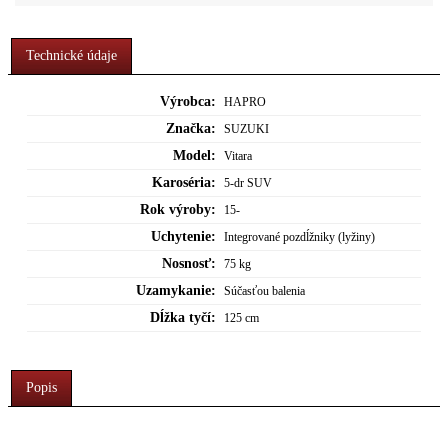
Technické údaje
Výrobca:
HAPRO
Značka:
SUZUKI
Model:
Vitara
Karoséria:
5-dr SUV
Rok výroby:
15-
Uchytenie:
Integrované pozdĺžniky (lyžiny)
Nosnosť:
75 kg
Uzamykanie:
Súčasťou balenia
Dĺžka tyčí:
125 cm
Popis