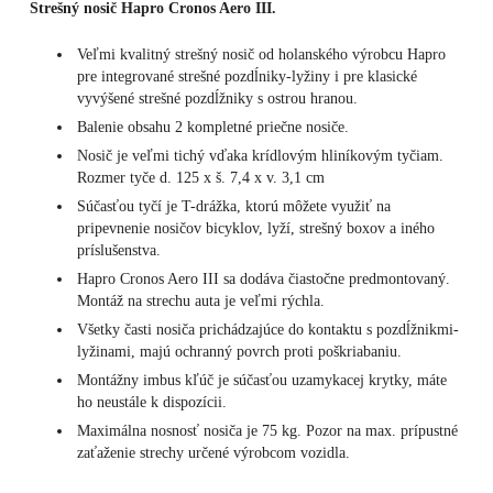
Strešný nosič Hapro Cronos Aero III.
Veľmi kvalitný strešný nosič od holanského výrobcu Hapro
pre integrované strešné pozdĺniky-lyžiny i pre klasické
vyvýšené strešné pozdĺžniky s ostrou hranou.
Balenie obsahu 2 kompletné priečne nosiče.
Nosič je veľmi tichý vďaka krídlovým hliníkovým tyčiam.
Rozmer tyče d. 125 x š. 7,4 x v. 3,1 cm
Súčasťou tyčí je T-drážka, ktorú môžete využiť na
pripevnenie nosičov bicyklov, lyží, strešný boxov a iného
príslušenstva.
Hapro Cronos Aero III sa dodáva čiastočne predmontovaný.
Montáž na strechu auta je veľmi rýchla.
Všetky časti nosiča prichádzajúce do kontaktu s pozdĺžnikmi-
lyžinami, majú ochranný povrch proti poškriabaniu.
Montážny imbus kľúč je súčasťou uzamykacej krytky, máte
ho neustále k dispozícii.
Maximálna nosnosť nosiča je 75 kg. Pozor na max. prípustné
zaťaženie strechy určené výrobcom vozidla.