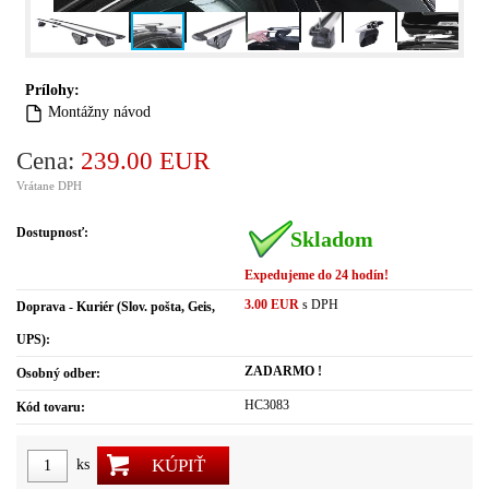
Prílohy:
Montážny návod
Cena:
239.00 EUR
Vrátane DPH
Dostupnosť:
Skladom
Expedujeme do 24 hodín!
3.00 EUR
s DPH
Doprava - Kuriér (Slov. pošta, Geis,
UPS):
ZADARMO !
Osobný odber:
HC3083
Kód tovaru:
KÚPIŤ
ks