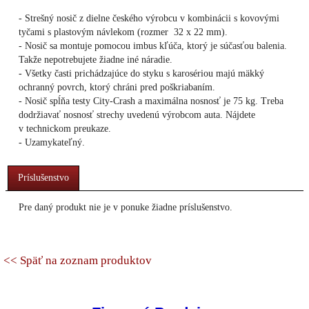
- Strešný nosič z dielne českého výrobcu v kombinácii s kovovými
tyčami s plastovým návlekom (rozmer 32 x 22 mm).
- Nosič sa montuje pomocou imbus kľúča, ktorý je súčasťou balenia.
Takže nepotrebujete žiadne iné náradie.
- Všetky časti prichádzajúce do styku s karosériou majú mäkký
ochranný povrch, ktorý chráni pred poškriabaním.
- Nosič spĺňa testy City-Crash a maximálna nosnosť je 75 kg. Treba
dodržiavať nosnosť strechy uvedenú výrobcom auta. Nájdete
v technickom preukaze.
- Uzamykateľný.
Príslušenstvo
Pre daný produkt nie je v ponuke žiadne príslušenstvo.
<< Späť na zoznam produktov