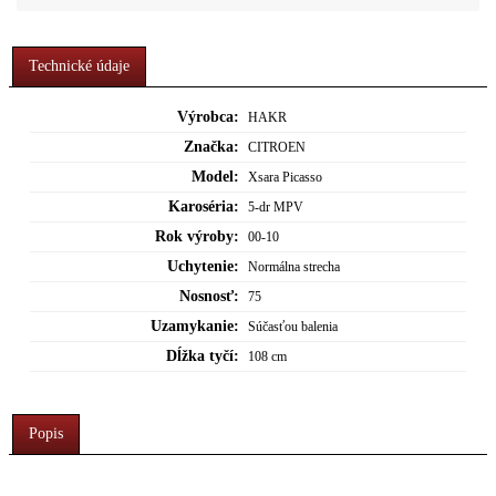
Technické údaje
Výrobca:
HAKR
Značka:
CITROEN
Model:
Xsara Picasso
Karoséria:
5-dr MPV
Rok výroby:
00-10
Uchytenie:
Normálna strecha
Nosnosť:
75
Uzamykanie:
Súčasťou balenia
Dĺžka tyčí:
108 cm
Popis