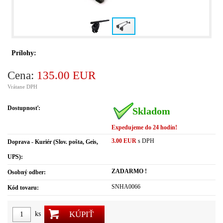
Prílohy:
Cena:
135.00 EUR
Vrátane DPH
Dostupnosť:
Skladom
Expedujeme do 24 hodín!
3.00 EUR
s DPH
Doprava - Kuriér (Slov. pošta, Geis,
UPS):
ZADARMO !
Osobný odber:
SNHA0066
Kód tovaru:
KÚPIŤ
ks