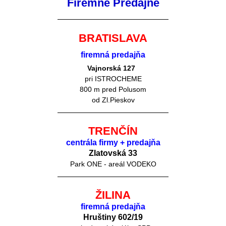
Firemné Predajne
BRATISLAVA
firemná predajňa
Vajnorská 127
pri ISTROCHEME
800 m pred Polusom
od Zl.Pieskov
TRENČÍN
centrála firmy + predajňa
Zlatovská 33
Park ONE - areál VODEKO
ŽILINA
firemná predajňa
Hruštiny 60
2/19