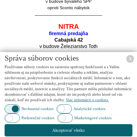
v budove bývalého SPP
oproti Sconto nábytok
NITRA
firemná predajňa
Cabajská 42
v budove Železiarstvo Toth
Správa súborov cookies
X
Používame súbory cookies na zaistenie správnej funkčnosti a s Vaším
súhlasom aj na prispôsobenie a cielenie obsahu a reklám, analýzu
návštevnosti, poskytovanie funkcií sociálnych médií. Informácie o tom, ako
používate naše webové stránky, poskytujeme aj našim partnerom v oblasti
sociálnych médií, inzercie a analýzy. Títo partneri môžu príslušné informácie
Nájdete nás na
FACEBOOK
u
skombinovať s ďalšími údajmi, ktoré ste im poskytli alebo ktoré od vás
získali, keď ste používali ich služby.
Viac informácii o cookies.
Nevhnutné cookies
Analytické cookies
Preferenčné cookies
Marketingové cookies
Nájdete nás na
INSTAGRAM
e
Akceptovať všetko