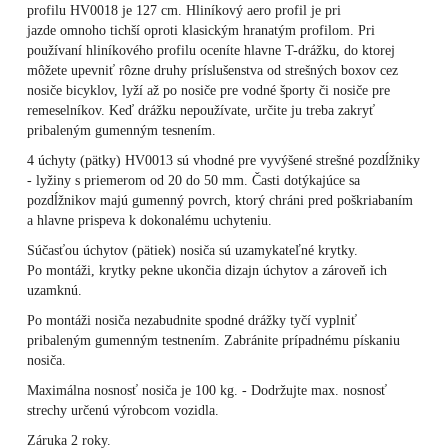
profilu HV0018 je 127 cm. Hliníkový aero profil je pri
jazde omnoho tichší oproti klasickým hranatým profilom. Pri
používaní hliníkového profilu oceníte hlavne T-drážku, do ktorej
môžete upevniť rôzne druhy príslušenstva od strešných boxov cez
nosiče bicyklov, lyží až po nosiče pre vodné športy či nosiče pre
remeselníkov. Keď drážku nepoužívate, určite ju treba zakryť
pribaleným gumenným tesnením.
4 úchyty (pätky) HV0013 sú vhodné pre vyvýšené strešné pozdĺžniky
- lyžiny s priemerom od 20 do 50 mm. Časti dotýkajúce sa
pozdĺžnikov majú gumenný povrch, ktorý chráni pred poškriabaním
a hlavne prispeva k dokonalému uchyteniu.
Súčasťou úchytov (pätiek) nosiča sú uzamykateľné krytky.
Po montáži, krytky pekne ukončia dizajn úchytov a zároveň ich
uzamknú.
Po montáži nosiča nezabudnite spodné drážky tyčí vyplniť
pribaleným gumenným testnením. Zabránite prípadnému pískaniu
nosiča.
Maximálna nosnosť nosiča je 100 kg. - Dodržujte max. nosnosť
strechy určenú výrobcom vozidla.
Záruka 2 roky.