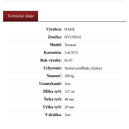
Technické údaje
Výrobca:
HAKR
Značka:
HYUNDAI
Model:
Terracan
Karoséria:
5-dr SUV
Rok výroby:
01-07
Uchytenie:
Strešné pozdĺžniky (lyžiny)
Nosnosť:
100 kg
Uzamykanie:
Áno
Dĺžka tyčí:
127 cm
Šírka tyčí:
48 mm
Výška tyčí:
28 mm
T-drážka:
Áno