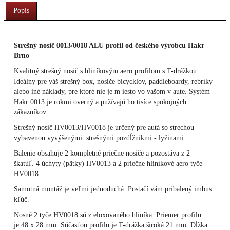
Popis
Strešný nosič
0013/0018 ALU profil
od českého výrobcu Hakr
Brno
Kvalitný strešný nosič s hliníkovým aero profilom s T-drážkou.
Ideálny pre váš strešný box, nosiče bicycklov, paddleboardy, rebríky
alebo iné náklady, pre ktoré nie je m iesto vo vašom v aute. Systém
Hakr 0013 je rokmi overný a pužívajú ho tisíce spokojných
zákazníkov.
Strešný nosič HV0013/HV0018 je určený pre autá so strechou
vybavenou vyvýšenými strešnými pozdĺžnikmi - lyžinami.
Balenie obsahuje 2 kompletné priečne nosiče a pozostáva z 2
škatúľ. 4 úchyty (pätky) HV0013 a 2 priečne hliníkové aero tyče
HV0018.
Samotná montáž je veľmi jednoduchá. Postačí vám pribalený imbus
kľúč.
Nosné 2 tyče HV0018 sú z eloxovaného hliníka. Priemer profilu
je 48 x 28 mm. Súčasťou profilu je T-drážka široká 21 mm. Dĺžka