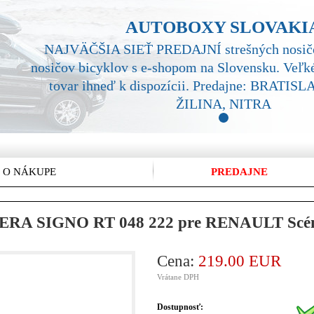
AUTOBOXY SLOVAKI
NAJVÄČŠIA SIEŤ PREDAJNÍ strešných nosičo
nosičov bicyklov s e-shopom na Slovensku. Veľké
tovar ihneď k dispozícii. Predajne: BRATI
ŽILINA, NITRA
1
 O NÁKUPE
PREDAJNE
ATERA SIGNO RT 048 222 pre RENAULT Scéni
Cena:
219.00 EUR
Vrátane DPH
Dostupnosť: