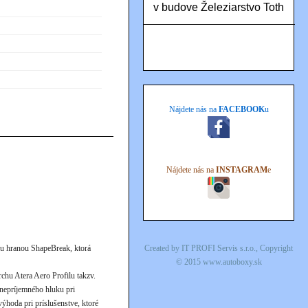
v budove Železiarstvo Toth
Nájdete nás na
FACEBOOK
u
Nájdete nás na
INSTAGRAM
e
nou hranou ShapeBreak, ktorá
Created by
IT PROFI Servis s.r.o.
, Copyright
© 2015
www.autoboxy.sk
chu Atera Aero Profilu takzv.
nepríjemného hluku pri
ýhoda pri príslušenstve, ktoré