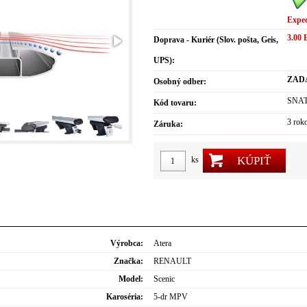
Expe
3.00
Doprava - Kuriér (Slov. pošta, Geis,
UPS):
ZAD
Osobný odber:
SNAT
Kód tovaru:
3 rok
Záruka:
KÚPIŤ
ks
Výrobca:
Atera
Značka:
RENAULT
Model:
Scenic
Karoséria:
5-dr MPV