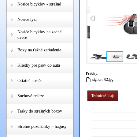
Nosiče bicyklov - strešné
Nosiče lyží
Nosiče bicyklov na zadné
dvere
Boxy na ťažné zariadenie
Klietky pre psov do auta
Prílohy:
signort_02.jpg
Ostatné nosiče
Snehové reťaze
Technické údaje
Tašky do strešných boxov
Strešné pozdĺžniky – hagusy