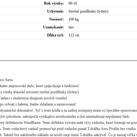
Rok výroby:
09-16
Uchytenie:
Strešné pozdĺžniky (lyžiny)
Nosnosť:
100 kg
Uzamykanie:
áno
Dĺžka tyčí:
122 cm
cu Atera.
kátne majstrovské dielo, ktoré spája dizajn a funkčnosť.
e všetky klasické otvorené strešné pozdĺžniky (lyžiny).
o ladiaci s moderným dizajnom nových vozidiel.
po vybratí z balenia, žiadne skladanie a nastavovanie!
rodynamickú dokonalosť. Tyč v tvare krídla a na zadnej zostupnej strane so špeciálne spracova
lým spôsobom, zabezpečia vynikajúcu aerodynamiku a tým minimalizujú nepríjemný hluk.
vený deflektorom WindBarier. Tento deflektor vytvára malé výry vzduchu, ktoré formujú na povr
. Tento vzduchový vankúš premosťuje prúd vzduchu ponad T-drážku Aero Profilu bez vzniku 
 Taktiež bez naloženého nákladu na nosiči nieje nutné T-drážku zakrývať. Čo je naozaj veľká v