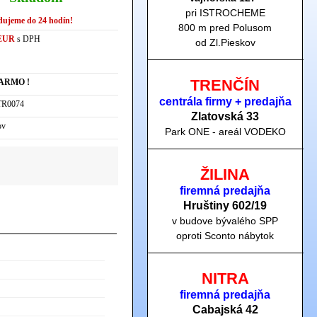
pri ISTROCHEME
dujeme do 24 hodín!
800 m pred Polusom
 EUR
s DPH
od Zl.Pieskov
TRENČÍN
ARMO !
centrála firmy + predajňa
R0074
Zlatovská 33
ov
Park ONE - areál VODEKO
ŽILINA
firemná predajňa
Hruštiny 60
2/19
v budove bývalého SPP
oproti Sconto nábytok
NITRA
firemná predajňa
Cabajská 42