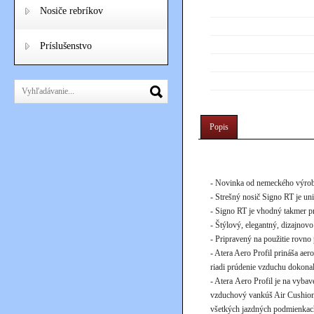
Nosiče rebríkov
Príslušenstvo
Popis
- Novinka od nemeckého výrob
- Strešný nosič Signo RT je uni
- Signo RT je vhodný takmer pr
- Štýlový, elegantný, dizajnov
- Pripravený na použitie rovno 
- Atera Aero Profil prináša ae
riadi prúdenie vzduchu dokona
- Atera Aero Profil je na vyba
vzduchový vankúš Air Cushion
všetkých jazdných podmienkach.