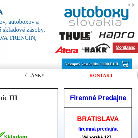
A
v, autoboxov a
 skladové zásoby,
SLAVA TRENČÍN,
Nakupný košík:
0
ks /
0.00 EUR
ČLÁNKY
KONTAKT
Firemné Predajne
c III
BRATISLAVA
firemná predajňa
Skladom
Vajnorská 127