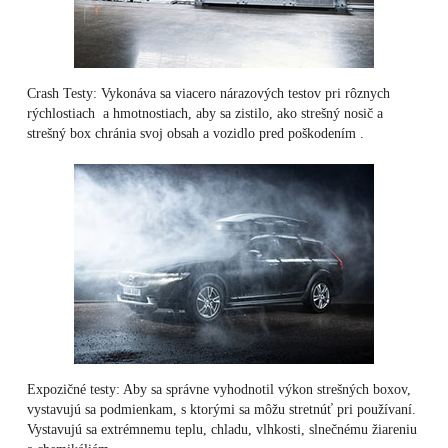
Crash Testy: Vykonáva sa viacero nárazových testov pri rôznych
rýchlostiach a hmotnostiach, aby sa zistilo, ako strešný nosič a
strešný box chránia svoj obsah a vozidlo pred poškodením .
Expozičné testy: Aby sa správne vyhodnotil výkon strešných boxov,
vystavujú sa podmienkam, s ktorými sa môžu stretnúť pri používaní.
Vystavujú sa extrémnemu teplu, chladu, vlhkosti, slnečnému žiareniu