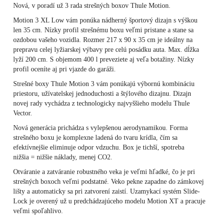
Nová, v poradí už 3 rada strešných boxov Thule Motion.
Motion 3 XL Low vám ponúka nádherný športový dizajn s výškou
len 35 cm. Nízky profil strešnému boxu veľmi pristane a stane sa
ozdobou vašeho vozidla. Rozmer 217 x 90 x 35 cm je ideálny na
prepravu celej lyžiarskej výbavy pre celú posádku auta. Max. dĺžka
lyží 200 cm. S objemom 400 l preveziete aj veľa botažiny. Nízky
profil oceníte aj pri vjazde do garáži.
Strešné boxy Thule Motion 3 vám ponúkajú výbornú kombináciu
priestoru, užívatelskej jednoduchosti a štýlového dizajnu. Dizajn
novej rady vychádza z technologicky najvyššieho modelu Thule
Vector.
Nová generácia prichádza s vylepšenou aerodynamikou. Forma
strešného boxu je komplexne ladená do tvaru krídla, čím sa
efektívnejšie eliminuje odpor vdzuchu. Box je tichší, spotreba
nižšia = nižšie náklady, menej CO2.
Otváranie a zatváranie robustného veka je veľmi hľadké, čo je pri
strešných boxoch veľmi podstatné. Veko pekne zapadne do zámkovej
lišty a automaticky sa pri zatvorení zaistí. Uzamykací systém Slide-
Lock je overený už u predchádzajúceho modelu Motion XT a pracuje
veľmi spoľahlivo.