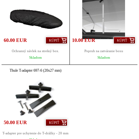
60.00 EUR
10.00 EUR
KÚPIŤ
KÚPIŤ
Ochranný návlek na strešný box.
Popruh na zatváranie boxu
Skladom
Skladom
Thule T-adapter 697-6 (20x27 mm)
50.00 EUR
KÚPIŤ
T-adapter pre uchytenie do T-drážky - 20 mm