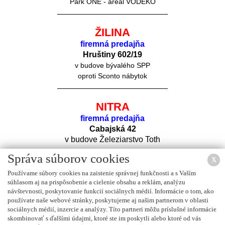
Park ONE - areál VODEKO
ŽILINA
firemná predajňa
Hruštiny 60
2/19
v budove bývalého SPP
oproti Sconto nábytok
NITRA
firemná predajňa
Cabajská 42
v budove Železiarstvo Toth
Správa súborov cookies
X
Používame súbory cookies na zaistenie správnej funkčnosti a s Vaším
súhlasom aj na prispôsobenie a cielenie obsahu a reklám, analýzu
návštevnosti, poskytovanie funkcií sociálnych médií. Informácie o tom, ako
používate naše webové stránky, poskytujeme aj našim partnerom v oblasti
sociálnych médií, inzercie a analýzy. Títo partneri môžu príslušné informácie
Nájdete nás na
FACEBOOK
u
skombinovať s ďalšími údajmi, ktoré ste im poskytli alebo ktoré od vás