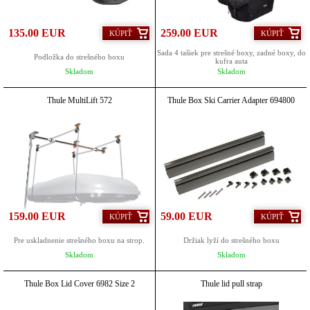
135.00 EUR
259.00 EUR
KÚPIŤ
KÚPIŤ
Sada 4 tašiek pre strešné boxy, zadné boxy, do
Podložka do strešného boxu
kufra auta
Skladom
Skladom
Thule MultiLift 572
Thule Box Ski Carrier Adapter 694800
159.00 EUR
59.00 EUR
KÚPIŤ
KÚPIŤ
Pre uskladnenie strešného boxu na strop.
Držiak lyží do strešného boxu
Skladom
Skladom
Thule Box Lid Cover 6982 Size 2
Thule lid pull strap