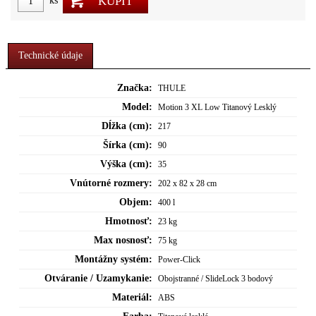
KÚPIŤ
ks
Technické údaje
Značka:
THULE
Model:
Motion 3 XL Low Titanový Lesklý
Dĺžka (cm):
217
Šírka (cm):
90
Výška (cm):
35
Vnútorné rozmery:
202 x 82 x 28 cm
Objem:
400 l
Hmotnosť:
23 kg
Max nosnosť:
75 kg
Montážny systém:
Power-Click
Otváranie / Uzamykanie:
Obojstranné / SlideLock 3 bodový
Materiál:
ABS