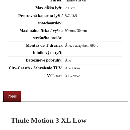
Farba:
Titanová lesklá
Max dĺžka lyží:
200 cm
Prepravná kapacita lyží /
5-7 / 3-5
snowboardov:
Maximálna šírka / výška
90 mm / 30 mm
strešného nosiča:
Montáž do T drážiek
Áno, s adaptérom 696-6
hliníkových tyčí:
Batožinové popruhy:
Áno
City-Crasch / Schválenie TUV:
Áno / Áno
Veľkosť:
XL - nízke
Popis
Thule Motion 3 XL Low