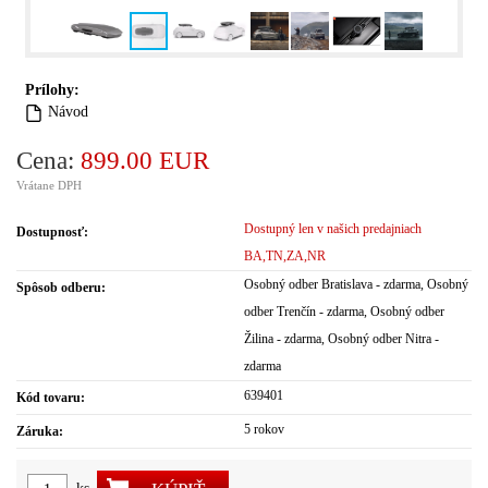
Prílohy:
Návod
Cena:
899.00 EUR
Vrátane DPH
Dostupný len v našich predajniach
Dostupnosť:
BA,TN,ZA,NR
Osobný odber Bratislava - zdarma, Osobný
Spôsob odberu:
odber Trenčín - zdarma, Osobný odber
Žilina - zdarma, Osobný odber Nitra -
zdarma
639401
Kód tovaru:
5 rokov
Záruka: