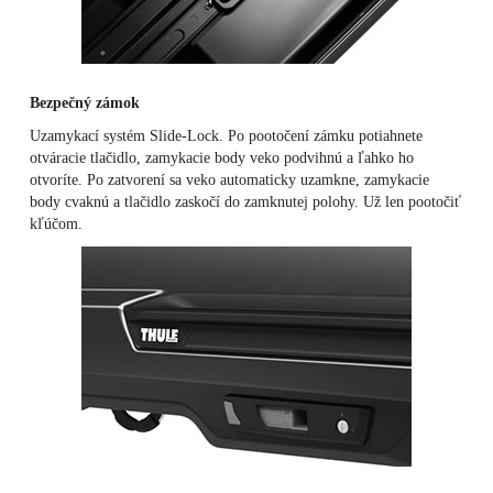
Bezpečný zámok
Uzamykací systém Slide-Lock. Po pootočení zámku potiahnete
otváracie tlačidlo, zamykacie body veko podvihnú a ľahko ho
otvoríte. Po zatvorení sa veko automaticky uzamkne, zamykacie
body cvaknú a tlačidlo zaskočí do zamknutej polohy. Už len pootočiť
kľúčom.