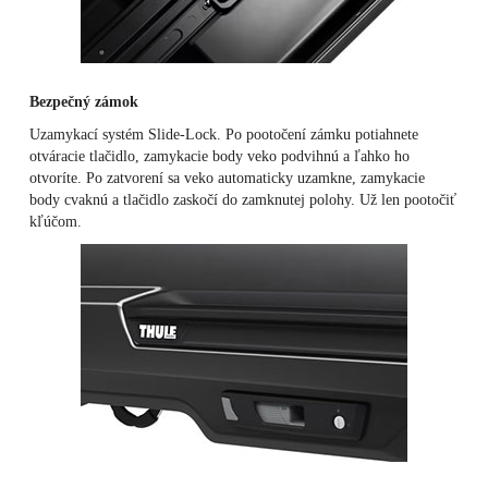
Bezpečný zámok
Uzamykací systém Slide-Lock. Po pootočení zámku potiahnete
otváracie tlačidlo, zamykacie body veko podvihnú a ľahko ho
otvoríte. Po zatvorení sa veko automaticky uzamkne, zamykacie
body cvaknú a tlačidlo zaskočí do zamknutej polohy. Už len pootočiť
kľúčom.