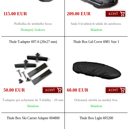
115.00 EUR
209.00 EUR
KÚPIŤ
Podložka do strešného boxu
Sada 4 kvalitných tašiek do autoboxu.
Dostupný čoskoro
Skladom
Thule T-adapter 697-6 (20x27 mm)
Thule Box Lid Cover 6981 Size 1
50.00 EUR
60.00 EUR
KÚPIŤ
KÚPIŤ
T-adapter pre uchytenie do T-drážky - 20 mm
Ochranný návlek na strešný box.
Skladom
Skladom
Thule Box Ski Carrier Adapter 694800
Thule Box Light 695200