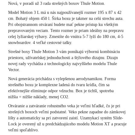
Nová, v poradí už 3 rada strešných boxov Thule Motion.
Model Motion 3 L má u nás najpoužívanejší rozmer 195 x 87 x 42
cm. Bohatý objem 450 l. Šírka boxu je takmer na celú strechu auta.
Pri obojstrannom otváraní budete mať pekne prístup ku všetkým
prepravovaným veciam. Tento rozmer je priam ideálny na prepravu
celej lyžiarskej výbavy. Zmestíte do vnútra 5-7 lyží do 180 cm, 4-5
snowboardov. 4 veľké cestovné tašky.
Strešné boxy Thule Motion 3 vám ponúkajú výbornú kombináciu
priestoru, užívatelskej jednoduchosti a štýlového dizajnu. Dizajn
novej rady vychádza z technologicky najvyššieho modelu Thule
Vector.
Nová generácia prichádza s vylepšenou aerodynamikou. Forma
strešného boxu je komplexne ladená do tvaru krídla, čím sa
efektívnejšie eliminuje odpor vdzuchu. Box je tichší, spotreba
nižšia = nižšie náklady, menej CO2.
Otváranie a zatváranie robustného veka je veľmi hľadké, čo je pri
strešných boxoch veľmi podstatné. Veko pekne zapadne do zámkovej
lišty a automaticky sa pri zatvorení zaistí. Uzamykací systém Slide-
Lock je overený už u predchádzajúceho modelu Motion XT a pracuje
veľmi spoľahlivo.