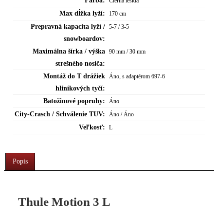
Farba:
Čierna lesklá
Max dĺžka lyží:
170 cm
Prepravná kapacita lyží /
5-7 / 3-5
snowboardov:
Maximálna šírka / výška
90 mm / 30 mm
strešného nosiča:
Montáž do T drážiek
Áno, s adaptérom 697-6
hliníkových tyčí:
Batožinové popruhy:
Áno
City-Crasch / Schválenie TUV:
Áno / Áno
Veľkosť:
L
Popis
Thule Motion 3 L