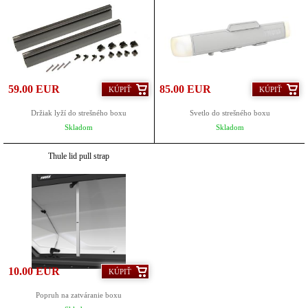
59.00 EUR
85.00 EUR
KÚPIŤ
KÚPIŤ
Držiak lyží do strešného boxu
Svetlo do strešného boxu
Skladom
Skladom
Thule lid pull strap
10.00 EUR
KÚPIŤ
Popruh na zatváranie boxu