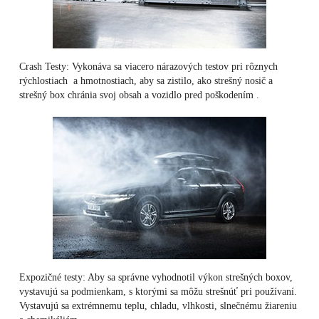
Crash Testy: Vykonáva sa viacero nárazových testov pri rôznych
rýchlostiach a hmotnostiach, aby sa zistilo, ako strešný nosič a
strešný box chránia svoj obsah a vozidlo pred poškodením .
Expozičné testy: Aby sa správne vyhodnotil výkon strešných boxov,
vystavujú sa podmienkam, s ktorými sa môžu strešnúť pri používaní.
Vystavujú sa extrémnemu teplu, chladu, vlhkosti, slnečnému žiareniu