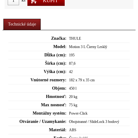
KÚPIŤ
ks
Technické údaje
Značka:
THULE
Model:
Motion 3 L Čierny Lesklý
Dĺžka (cm):
195
Šírka (cm):
87,6
Výška (cm):
42
Vnútorné rozmery:
182 x 79 x 35 cm
Objem:
450 l
Hmotnosť:
20 kg
Max nosnosť:
75 kg
Montážny systém:
Power-Click
Otváranie / Uzamykanie:
Obojstranné / SlideLock 3 bodový
Materiál:
ABS