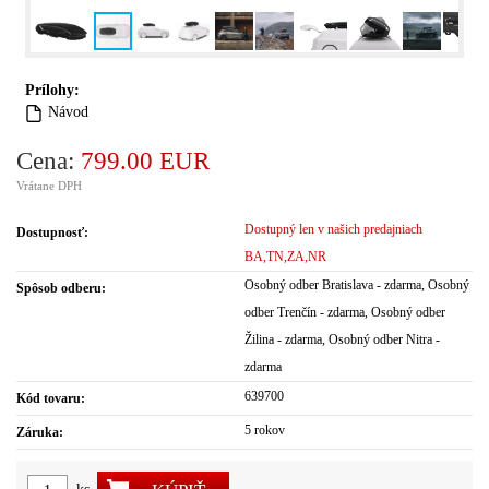
Prílohy:
Návod
Cena:
799.00 EUR
Vrátane DPH
Dostupný len v našich predajniach
Dostupnosť:
BA,TN,ZA,NR
Osobný odber Bratislava - zdarma, Osobný
Spôsob odberu:
odber Trenčín - zdarma, Osobný odber
Žilina - zdarma, Osobný odber Nitra -
zdarma
639700
Kód tovaru:
5 rokov
Záruka: