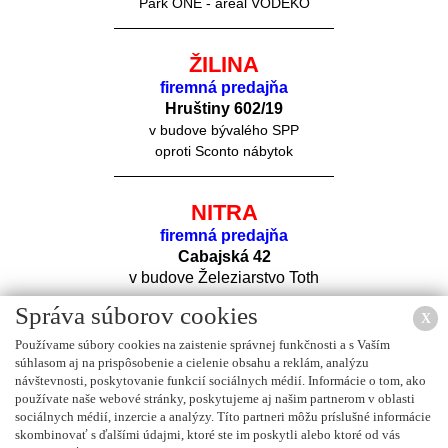
Park ONE - areál VODEKO
ŽILINA
firemná predajňa
Hruštiny 60
2/19
v budove bývalého SPP
oproti Sconto nábytok
NITRA
firemná predajňa
Cabajská 42
v budove Železiarstvo Toth
Správa súborov cookies
X
Používame súbory cookies na zaistenie správnej funkčnosti a s Vaším
súhlasom aj na prispôsobenie a cielenie obsahu a reklám, analýzu
návštevnosti, poskytovanie funkcií sociálnych médií. Informácie o tom, ako
používate naše webové stránky, poskytujeme aj našim partnerom v oblasti
sociálnych médií, inzercie a analýzy. Títo partneri môžu príslušné informácie
Nájdete nás na
FACEBOOK
u
skombinovať s ďalšími údajmi, ktoré ste im poskytli alebo ktoré od vás