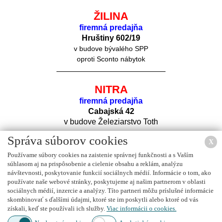
ŽILINA
firemná predajňa
Hruštiny 60
2/19
v budove bývalého SPP
oproti Sconto nábytok
NITRA
firemná predajňa
Cabajská 42
v budove Železiarstvo Toth
Správa súborov cookies
X
Používame súbory cookies na zaistenie správnej funkčnosti a s Vaším
súhlasom aj na prispôsobenie a cielenie obsahu a reklám, analýzu
návštevnosti, poskytovanie funkcií sociálnych médií. Informácie o tom, ako
používate naše webové stránky, poskytujeme aj našim partnerom v oblasti
sociálnych médií, inzercie a analýzy. Títo partneri môžu príslušné informácie
Nájdete nás na
FACEBOOK
u
skombinovať s ďalšími údajmi, ktoré ste im poskytli alebo ktoré od vás
získali, keď ste používali ich služby.
Viac informácii o cookies.