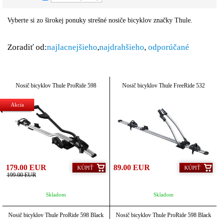
Vyberte si zo širokej ponuky strešné nosiče bicyklov značky Thule.
Zoradiť od:
najlacnejšieho
,
najdrahšieho
,
odporúčané
Nosič bicyklov Thule ProRide 598
Nosič bicyklov Thule FreeRide 532
Akcia
179.00 EUR
89.00 EUR
KÚPIŤ
KÚPIŤ
199.00 EUR
Skladom
Skladom
Nosič bicyklov Thule ProRide 598 Black
Nosič bicyklov Thule ProRide 598 Black