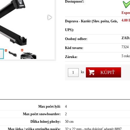
Dostupnosť:
Expe
4.00
Doprava - Kuriér (Slov. pošta, Geis,
UPS):
ZAD
Osobný odber:
7324
Kód tovaru:
5 rok
Záruka:
KÚPIŤ
ks
Max počet lyží:
4
Max počet snowboardov:
2
Dĺžka ložnej plochy:
50 cm
Max šírka / výška strešného nosiča:
32 x 22 mm - treba dokúpiť adaptér 8897