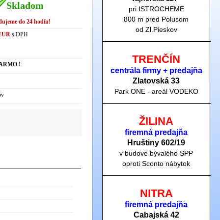
Skladom
pri ISTROCHEME
800 m pred Polusom
dujeme do 24 hodín!
od Zl.Pieskov
 EUR
s DPH
TRENČÍN
ARMO !
centrála firmy + predajňa
Zlatovská 33
Park ONE - areál VODEKO
ov
ŽILINA
firemná predajňa
Hruštiny 60
2/19
v budove bývalého SPP
oproti Sconto nábytok
NITRA
firemná predajňa
Cabajská 42