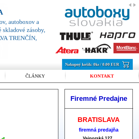
A
v, autoboxov a
 skladové zásoby,
SLAVA TRENČÍN,
Nakupný košík:
0
ks /
0.00 EUR
ČLÁNKY
KONTAKT
Firemné Predajne
BRATISLAVA
firemná predajňa
Vajnorská 127