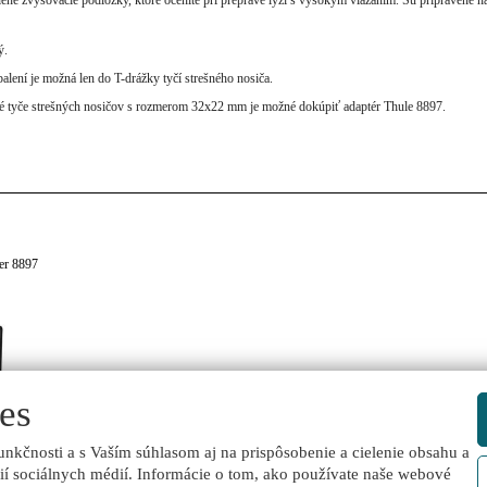
ý.
lení je možná len do T-drážky tyčí strešného nosiča.
né tyče strešných nosičov s rozmerom 32x22 mm je možné dokúpiť adaptér Thule 8897.
er 8897
es
KÚPIŤ
unkčnosti a s Vaším súhlasom aj na prispôsobenie a cielenie obsahu a
ií sociálnych médií. Informácie o tom, ako používate naše webové