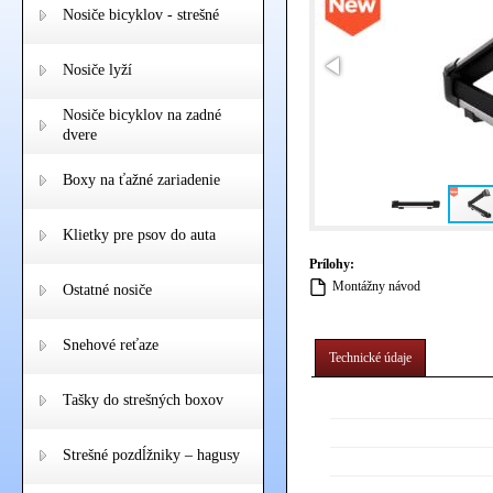
Nosiče bicyklov - strešné
Nosiče lyží
Nosiče bicyklov na zadné
dvere
Boxy na ťažné zariadenie
Klietky pre psov do auta
Prílohy:
Montážny návod
Ostatné nosiče
Snehové reťaze
Technické údaje
Tašky do strešných boxov
Strešné pozdĺžniky – hagusy