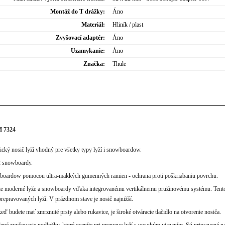
Montáž do T drážky:
Áno
Materiál:
Hliník / plast
Zvyšovací adaptér:
Áno
Uzamykanie:
Áno
Značka:
Thule
M 7324
cký nosič lyží vhodný pre všetky typy lyží i snowboardow.
 2 snowboardy.
wboardow pomocou ultra-mäkkých gumenných ramien - ochrana proti poškriabaniu povrchu.
ršie moderné lyže a snowboardy vďaka integrovanému vertikálnemu pružinovému systému. Tent
repravovaných lyží. V prázdnom stave je nosič najnižší.
 keď budete mať zmrznuté prsty alebo rukavice, je široké otváracie tlačidlo na otvorenie nosiča.
lené zvyšovacie podložky, ktoré oceníte pri preprave lyží s vysokým viazaním. Sú pripravené na