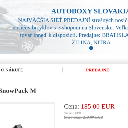
AUTOBOXY SLOVAKI
NAJVÄČŠIA SIEŤ PREDAJNÍ strešných nosičo
nosičov bicyklov s e-shopom na Slovensku. Veľké
tovar ihneď k dispozícii. Predajne: BRATI
ŽILINA, NITRA
1
 O NÁKUPE
PREDAJNE
e SnowPack M
Cena:
185.00 EUR
Vrátane DPH
Stará cena: 219.00 EUR