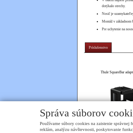
dotýkalo strechy.
Nosič je uzamykateľn
Montáž v základnom ba
Pre uchytenie na nos
Príslušenstvo
Thule SquareBar adapt
Správa súborov cooki
20.00 EUR
Používame súbory cookies na zaistenie správnej f
reklám, analýzu návštevnosti, poskytovanie funkc