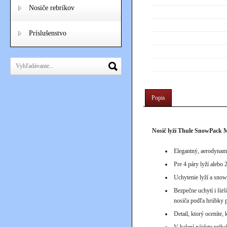
Nosiče rebríkov
Príslušenstvo
Popis
Nosič lyží Thule SnowPack 
Elegantný, aerodynami
Pre 4 páry lyží alebo
Uchytenie lyží a sno
Bezpečne uchytí i ši
nosiča podľa hrúbky p
Detail, ktorý oceníte,
V balení nájdete priba