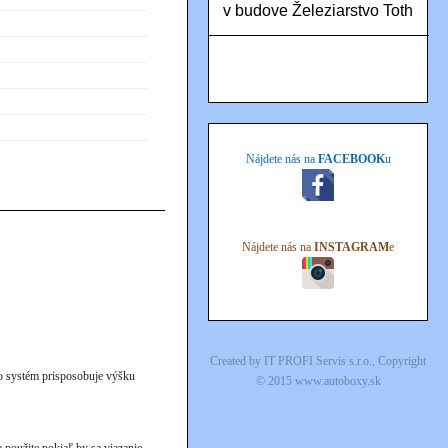
v budove Železiarstvo Toth
Nájdete nás na
FACEBOOK
u
Nájdete nás na
INSTAGRAM
e
Created by
IT PROFI Servis s.r.o.
, Copyright
o systém prisposobuje výšku
© 2015
www.autoboxy.sk
 použite pokiaľ by sa viazanie