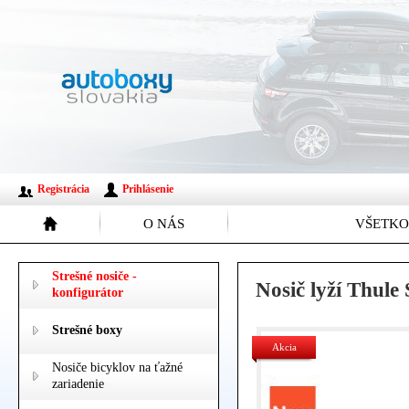
Registrácia
Prihlásenie
O NÁS
VŠETKO
Strešné nosiče -
Nosič lyží Thul
konfigurátor
Strešné boxy
Akcia
Nosiče bicyklov na ťažné
zariadenie