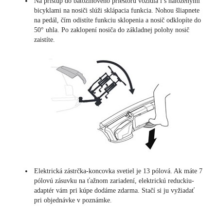
Na prístup do batožinového priestoru vozidla i s naloženými
bicyklami na nosiči slúži sklápacia funkcia. Nohou šliapnete
na pedál, čím odistíte funkciu sklopenia a nosič odklopíte do
50° uhla. Po zaklopení nosiča do základnej polohy nosič
zaistíte.
Elektrická zástrčka-koncovka svetiel je 13 pólová. Ak máte 7
pólovú zásuvku na ťažnom zariadení, elektrickú reduckiu-
adaptér vám pri kúpe dodáme zdarma. Stačí si ju vyžiadať
pri objednávke v poznámke.