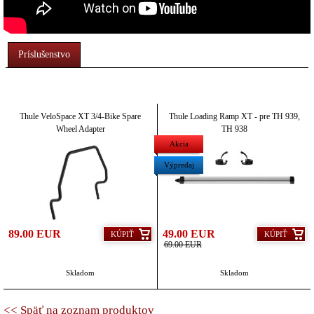
Príslušenstvo
Thule VeloSpace XT 3/4-Bike Spare
Thule Loading Ramp XT - pre TH 939,
Wheel Adapter
TH 938
Akcia
Výpredaj
89.00 EUR
49.00 EUR
KÚPIŤ
KÚPIŤ
69.00 EUR
Skladom
Skladom
<< Späť na zoznam produktov