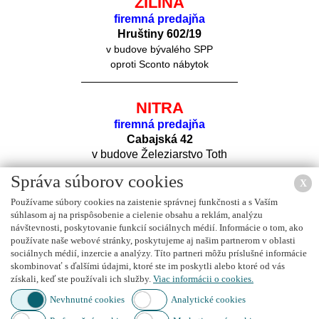
ŽILINA
firemná predajňa
Hruštiny 60
2/19
v budove bývalého SPP
oproti Sconto nábytok
NITRA
firemná predajňa
Cabajská 42
v budove Železiarstvo Toth
Správa súborov cookies
X
Používame súbory cookies na zaistenie správnej funkčnosti a s Vaším
súhlasom aj na prispôsobenie a cielenie obsahu a reklám, analýzu
návštevnosti, poskytovanie funkcií sociálnych médií. Informácie o tom, ako
používate naše webové stránky, poskytujeme aj našim partnerom v oblasti
sociálnych médií, inzercie a analýzy. Títo partneri môžu príslušné informácie
Nájdete nás na
FACEBOOK
u
skombinovať s ďalšími údajmi, ktoré ste im poskytli alebo ktoré od vás
získali, keď ste používali ich služby.
Viac informácii o cookies.
Nevhnutné cookies
Analytické cookies