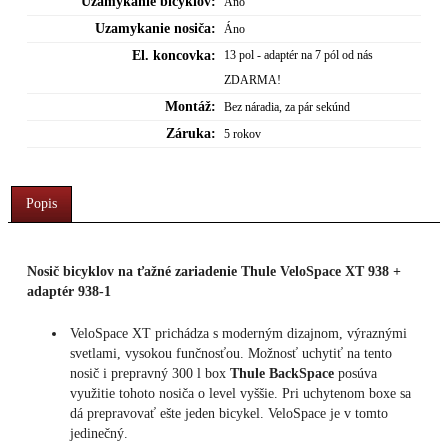
Uzamykanie bicyklov:
Áno
Uzamykanie nosiča:
Áno
El. koncovka:
13 pol - adaptér na 7 pól od nás
ZDARMA!
Montáž:
Bez náradia, za pár sekúnd
Záruka:
5 rokov
Popis
Nosič bicyklov na ťažné zariadenie Thule VeloSpace XT 938 +
adaptér 938-1
VeloSpace XT prichádza s moderným dizajnom, výraznými
svetlami, vysokou funčnosťou. Možnosť uchytiť na tento
nosič i prepravný 300 l box
Thule BackSpace
posúva
využitie tohoto nosiča o level vyššie. Pri uchytenom boxe sa
dá prepravovať ešte jeden bicykel. VeloSpace je v tomto
jedinečný.