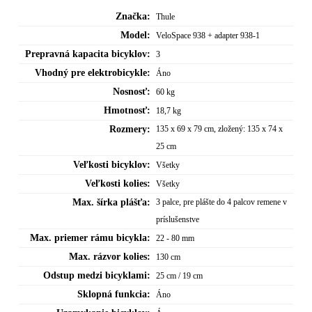
Značka:
Thule
Model:
VeloSpace 938 + adapter 938-1
Prepravná kapacita bicyklov:
3
Vhodný pre elektrobicykle:
Áno
Nosnosť:
60 kg
Hmotnosť:
18,7 kg
Rozmery:
135 x 69 x 79 cm, zložený: 135 x 74 x
25 cm
Veľkosti bicyklov:
Všetky
Veľkosti kolies:
Všetky
Max. šírka plášťa:
3 palce, pre plášte do 4 palcov remene v
príslušenstve
Max. priemer rámu bicykla:
22 - 80 mm
Max. rázvor kolies:
130 cm
Odstup medzi bicyklami:
25 cm / 19 cm
Sklopná funkcia:
Áno