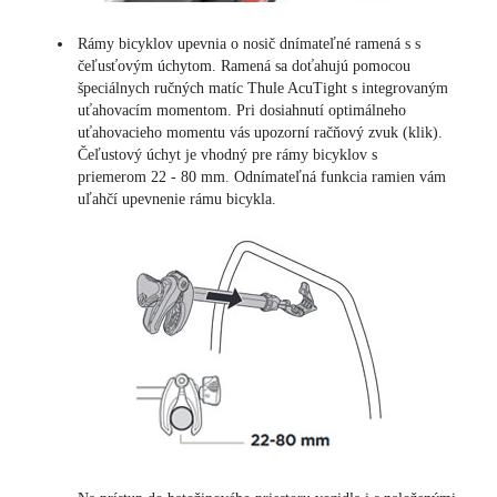
Rámy bicyklov upevnia o nosič dnímateľné ramená s s
čeľusťovým úchytom. Ramená sa doťahujú pomocou
špeciálnych ručných matíc Thule AcuTight s integrovaným
uťahovacím momentom. Pri dosiahnutí optimálneho
uťahovacieho momentu vás upozorní račňový zvuk (klik).
Čeľustový úchyt je vhodný pre rámy bicyklov s
priemerom 22 - 80 mm. Odnímateľná funkcia ramien vám
uľahčí upevnenie rámu bicykla.