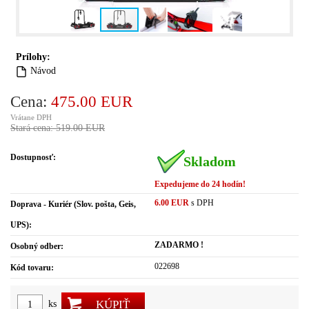
Prílohy:
Návod
Cena:
475.00 EUR
Vrátane DPH
Stará cena: 519.00 EUR
Dostupnosť:
Skladom
Expedujeme do 24 hodín!
6.00 EUR
s DPH
Doprava - Kuriér (Slov. pošta, Geis,
UPS):
ZADARMO !
Osobný odber:
022698
Kód tovaru:
KÚPIŤ
ks