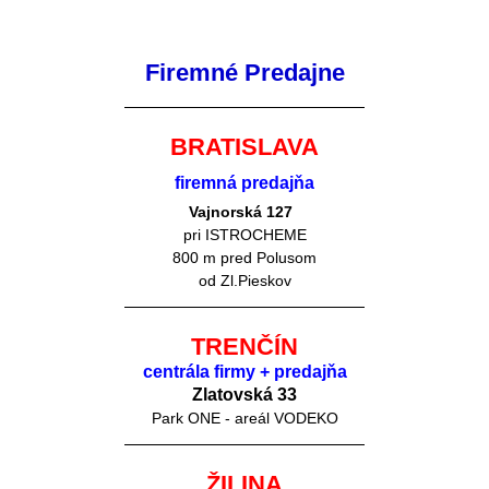
Firemné Predajne
BRATISLAVA
firemná predajňa
Vajnorská 127
pri ISTROCHEME
800 m pred Polusom
od Zl.Pieskov
TRENČÍN
centrála firmy + predajňa
Zlatovská 33
Park ONE - areál VODEKO
ŽILINA