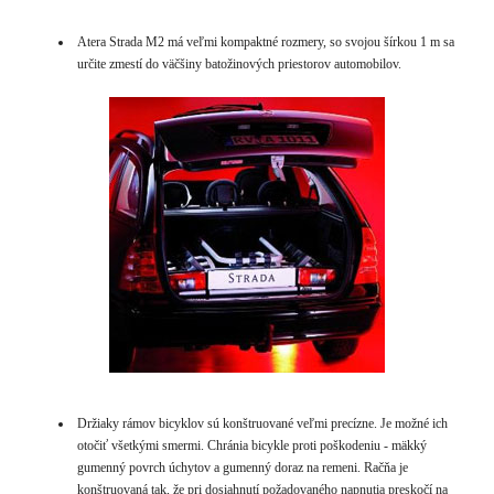
Atera Strada M2 má veľmi kompaktné rozmery, so svojou šírkou 1 m sa
určite zmestí do väčšiny batožinových priestorov automobilov.
Držiaky rámov bicyklov sú konštruované veľmi precízne. Je možné ich
otočiť všetkými smermi. Chránia bicykle proti poškodeniu - mäkký
gumenný povrch úchytov a gumenný doraz na remeni. Račňa je
konštruovaná tak, že pri dosiahnutí požadovaného napnutia preskočí na