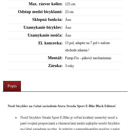
Max. rázvor kolies:
125 cm
Odstup medzi bicyklami:
23 cm
Sklopná funkcia:
Áno
Uzamykanie bicyklov:
Áno
Uzamykanie nosiča:
Áno
El. koncovka:
13 pol, adapter na 7 pol v našom
obchode zdarma !
Montáž:
Pump-Fix - pákový mechanizmus
Záruka:
3 roky
Popis
Nosič bicyklov na ťažné zariadenie Atera Strada Sport E-Bike Black Edition!
Nosič bicyklov Strada Sport E-Bike je veľmi kvalitný nemecký nosič a
patrí svojimi proporciami a vlastnosťami medzi najlepšie nosiče bicyklov
na ťažné zariadenie na trhu. Je jedným z najpredávaejším nosičov z našej