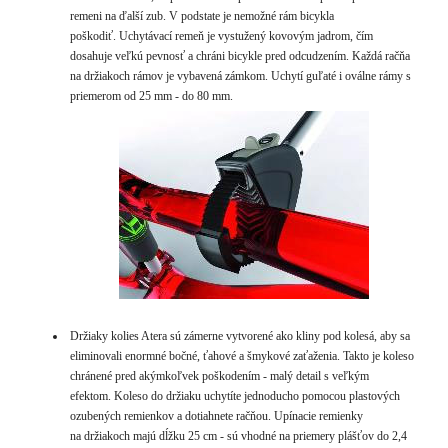
remeni na ďalší zub. V podstate je nemožné rám bicykla
poškodiť. Uchytávací remeň je vystužený kovovým jadrom, čím
dosahuje veľkú pevnosť a chráni bicykle pred odcudzením. Každá račňa
na držiakoch rámov je vybavená zámkom. Uchytí guľaté i oválne rámy s
priemerom od
25 mm - do
80 mm.
Držiaky kolies Atera sú zámerne vytvorené ako kliny pod kolesá, aby sa
eliminovali enormné bočné, ťahové a šmykové zaťaženia. Takto je koleso
chránené pred akýmkoľvek poškodením - malý detail s veľkým
efektom. Koleso do držiaku uchytíte jednoducho pomocou plastových
ozubených remienkov a dotiahnete račňou. Upínacie remienky
na držiakoch majú dĺžku 25 cm - sú vhodné na priemery plášťov do 2,4