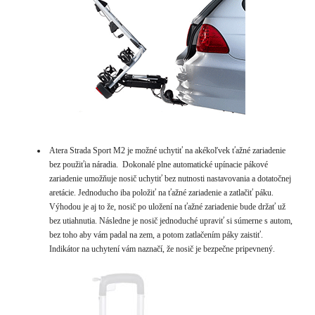
Atera Strada Sport M2 je možné uchytiť na akékoľvek ťažné zariadenie
bez použiťia náradia. Dokonalé plne automatické upínacie pákové
zariadenie umožňuje nosič uchytiť bez nutnosti nastavovania a dotatočnej
aretácie. Jednoducho iba položiť na ťažné zariadenie a zatlačiť páku.
Výhodou je aj to že, nosič po uložení na ťažné zariadenie bude držať už
bez utiahnutia. Následne je nosič jednoduché upraviť si súmerne s autom,
bez toho aby vám padal na zem, a potom zatlačením páky zaistiť.
Indikátor na uchytení vám naznačí, že nosič je bezpečne pripevnený.