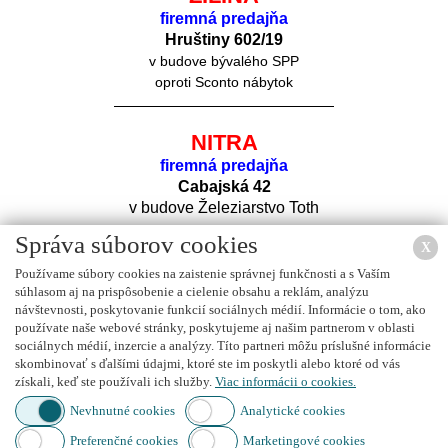
firemná predajňa
Hruštiny 60
2/19
v budove bývalého SPP
oproti Sconto nábytok
NITRA
firemná predajňa
Cabajská 42
v budove Železiarstvo Toth
Správa súborov cookies
X
Používame súbory cookies na zaistenie správnej funkčnosti a s Vaším
súhlasom aj na prispôsobenie a cielenie obsahu a reklám, analýzu
návštevnosti, poskytovanie funkcií sociálnych médií. Informácie o tom, ako
používate naše webové stránky, poskytujeme aj našim partnerom v oblasti
sociálnych médií, inzercie a analýzy. Títo partneri môžu príslušné informácie
Nájdete nás na
FACEBOOK
u
skombinovať s ďalšími údajmi, ktoré ste im poskytli alebo ktoré od vás
získali, keď ste používali ich služby.
Viac informácii o cookies.
Nevhnutné cookies
Analytické cookies
Preferenčné cookies
Marketingové cookies
Nájdete nás na
INSTAGRAM
e