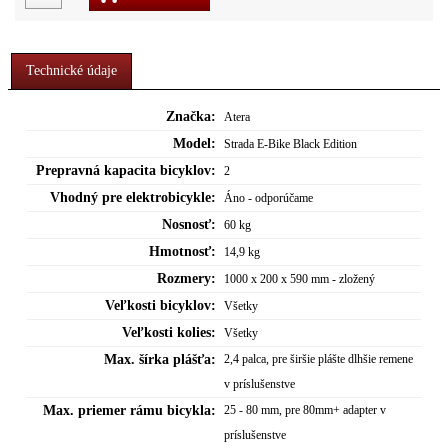
Technické údaje
Značka:
Atera
Model:
Strada E-Bike Black Edition
Prepravná kapacita bicyklov:
2
Vhodný pre elektrobicykle:
Áno - odporúčame
Nosnosť:
60 kg
Hmotnosť:
14,9 kg
Rozmery:
1000 x 200 x 590 mm - zložený
Veľkosti bicyklov:
Všetky
Veľkosti kolies:
Všetky
Max. šírka plášťa:
2,4 palca, pre širšie plášte dlhšie remene
v príslušenstve
Max. priemer rámu bicykla:
25 - 80 mm, pre 80mm+ adapter v
príslušenstve