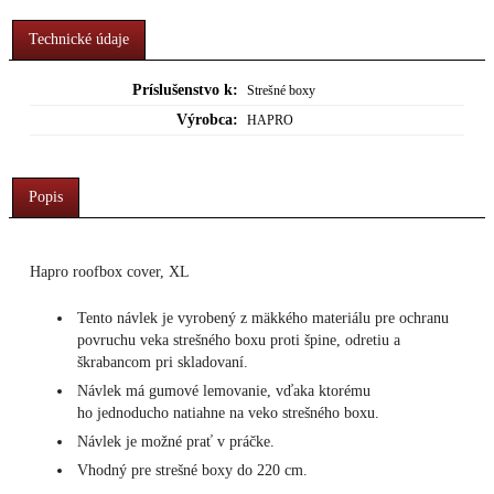
Technické údaje
Príslušenstvo k:
Strešné boxy
Výrobca:
HAPRO
Popis
Hapro roofbox cover, XL
Tento návlek je vyrobený z mäkkého materiálu pre ochranu
povruchu veka strešného boxu proti špine, odretiu a
škrabancom pri skladovaní.
Návlek má gumové lemovanie, vďaka ktorému
ho jednoducho natiahne na veko strešného boxu.
Návlek je možné prať v práčke.
Vhodný pre strešné boxy do 220 cm.