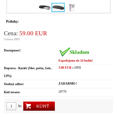
Prílohy:
Cena:
59.00 EUR
Vrátane DPH
Dostupnosť:
Skladom
Expedujeme do 24 hodín!
5.00 EUR
s DPH
Doprava - Kuriér (Slov. pošta, Geis,
UPS):
ZADARMO !
Osobný odber:
29779
Kód tovaru:
KÚPIŤ
ks