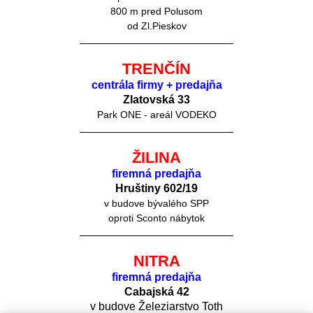
800 m pred Polusom
od Zl.Pieskov
TRENČÍN
centrála firmy + predajňa
Zlatovská 33
Park ONE - areál VODEKO
ŽILINA
firemná predajňa
Hruštiny 60
2/19
v budove bývalého SPP
oproti Sconto nábytok
NITRA
firemná predajňa
Cabajská 42
v budove Železiarstvo Toth