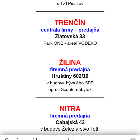
od Zl.Pieskov
TRENČÍN
centrála firmy + predajňa
Zlatovská 33
Park ONE - areál VODEKO
ŽILINA
firemná predajňa
Hruštiny 60
2/19
v budove bývalého SPP
oproti Sconto nábytok
NITRA
firemná predajňa
Cabajská 42
v budove Železiarstvo Toth