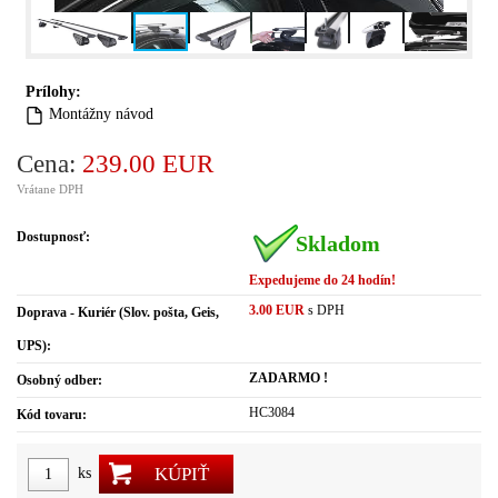
Prílohy:
Montážny návod
Cena:
239.00 EUR
Vrátane DPH
Dostupnosť:
Skladom
Expedujeme do 24 hodín!
3.00 EUR
s DPH
Doprava - Kuriér (Slov. pošta, Geis,
UPS):
ZADARMO !
Osobný odber:
HC3084
Kód tovaru:
KÚPIŤ
ks