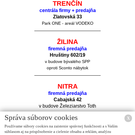
TRENČÍN
centrála firmy + predajňa
Zlatovská 33
Park ONE - areál VODEKO
ŽILINA
firemná predajňa
Hruštiny 60
2/19
v budove bývalého SPP
oproti Sconto nábytok
NITRA
firemná predajňa
Cabajská 42
v budove Železiarstvo Toth
Správa súborov cookies
X
Používame súbory cookies na zaistenie správnej funkčnosti a s Vaším
súhlasom aj na prispôsobenie a cielenie obsahu a reklám, analýzu