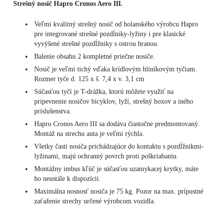
Strešný nosič Hapro Cronos Aero III.
Veľmi kvalitný strešný nosič od holanského výrobcu Hapro
pre integrované strešné pozdĺniky-lyžiny i pre klasické
vyvýšené strešné pozdĺžniky s ostrou hranou.
Balenie obsahu 2 kompletné priečne nosiče.
Nosič je veľmi tichý vďaka krídlovým hliníkovým tyčiam.
Rozmer tyče d. 125 x š. 7,4 x v. 3,1 cm
Súčasťou tyčí je T-drážka, ktorú môžete využiť na
pripevnenie nosičov bicyklov, lyží, strešný boxov a iného
príslušenstva.
Hapro Cronos Aero III sa dodáva čiastočne predmontovaný.
Montáž na strechu auta je veľmi rýchla.
Všetky časti nosiča prichádzajúce do kontaktu s pozdĺžnikmi-
lyžinami, majú ochranný povrch proti poškriabaniu.
Montážny imbus kľúč je súčasťou uzamykacej krytky, máte
ho neustále k dispozícii.
Maximálna nosnosť nosiča je 75 kg. Pozor na max. prípustné
zaťaženie strechy určené výrobcom vozidla.