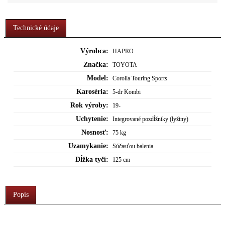
Technické údaje
Výrobca:
HAPRO
Značka:
TOYOTA
Model:
Corolla Touring Sports
Karoséria:
5-dr Kombi
Rok výroby:
19-
Uchytenie:
Integrované pozdĺžniky (lyžiny)
Nosnosť:
75 kg
Uzamykanie:
Súčasťou balenia
Dĺžka tyčí:
125 cm
Popis