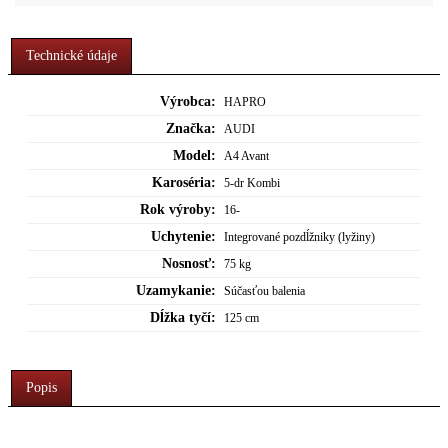
Technické údaje
Výrobca:
HAPRO
Značka:
AUDI
Model:
A4 Avant
Karoséria:
5-dr Kombi
Rok výroby:
16-
Uchytenie:
Integrované pozdĺžniky (lyžiny)
Nosnosť:
75 kg
Uzamykanie:
Súčasťou balenia
Dĺžka tyčí:
125 cm
Popis