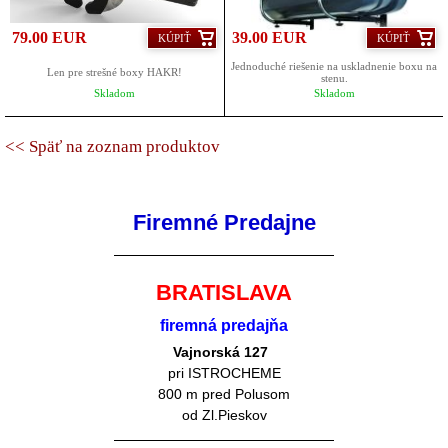
79.00 EUR
39.00 EUR
KÚPIŤ
KÚPIŤ
Jednoduché riešenie na uskladnenie boxu na
Len pre strešné boxy HAKR!
stenu.
Skladom
Skladom
<< Späť na zoznam produktov
Firemné Predajne
BRATISLAVA
firemná predajňa
Vajnorská 127
pri ISTROCHEME
800 m pred Polusom
od Zl.Pieskov