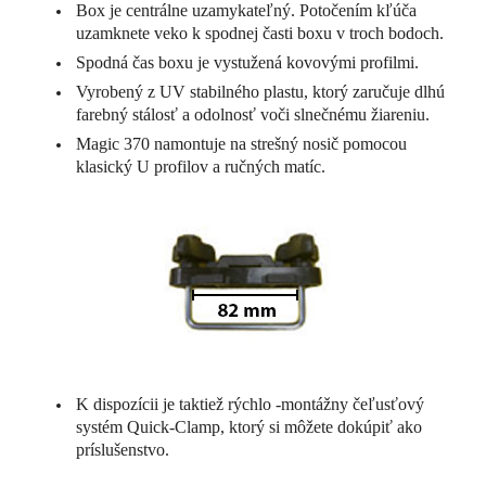
Box je centrálne uzamykateľný. Potočením kľúča
uzamknete veko k spodnej časti boxu v troch bodoch.
Spodná čas boxu je vystužená kovovými profilmi.
Vyrobený z UV stabilného plastu, ktorý zaručuje dlhú
farebný stálosť a odolnosť voči slnečnému žiareniu.
Magic 370 namontuje na strešný nosič pomocou
klasický U profilov a ručných matíc.
K dispozícii je taktiež rýchlo -montážny čeľusťový
systém Quick-Clamp, ktorý si môžete dokúpiť ako
príslušenstvo.