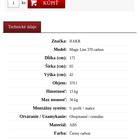
KÚPIŤ
ks
Technické údaje
Značka:
HAKR
Model:
Magic Line 370 carbon
Dĺžka (cm):
175
Šírka (cm):
85
Výška (cm):
42
Objem:
370 l
Hmotnosť:
15 kg
Max nosnosť:
50 kg
Montážny systém:
U profil + matice
Otváranie / Uzamykanie:
Obojstranné / centrálne
Materiál:
ABS
Farba:
Čierny carbon