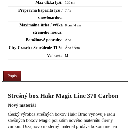
Max dĺžka lyží:
165 cm
Prepravná kapacita lyží /
7 / 5
snowboardov:
Maximálna šírka / výška
8 cm / 4 cm
strešného nosiča:
Batožinové popruhy:
Áno
City-Crasch / Schválenie TUV:
Áno / Áno
Veľkosť:
M
Popis
Strešný box Hakr Magic Line 370 Carbon
Nový materiál
Český výrobca strešných boxov Hakr Brno vynovuje radu
strešných boxov Magic použitím nového materiálu čierny
carbon. Dizajnovo moderný materiál pridáva boxom nie len