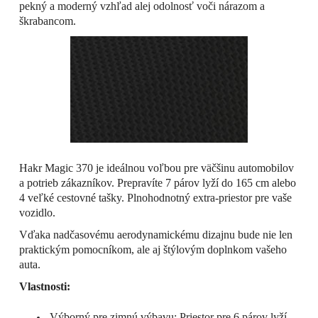
pekný a moderný vzhľad alej odolnosť voči nárazom a
škrabancom.
Hakr Magic 370 je ideálnou voľbou pre väčšinu automobilov
a potrieb zákazníkov. Prepravíte 7 párov lyží do 165 cm alebo
4 veľké cestovné tašky. Plnohodnotný extra-priestor pre vaše
vozidlo.
Vďaka nadčasovému aerodynamickému dizajnu bude nie len
praktickým pomocníkom, ale aj štýlovým doplnkom vašeho
auta.
Vlastnosti:
Výborný pre zimnú výbavu: Priestor pre 6 párov lyží