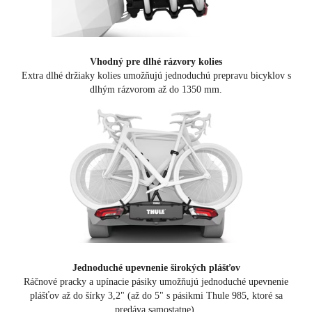
Vhodný pre dlhé rázvory kolies
Extra dlhé držiaky kolies umožňujú jednoduchú prepravu bicyklov s
dlhým rázvorom až do 1350 mm.
Jednoduché upevnenie širokých plášťov
Ráčnové pracky a upínacie pásiky umožňujú jednoduché upevnenie
plášťov až do šírky 3,2" (až do 5" s pásikmi Thule 985, ktoré sa
predáva samostatne).