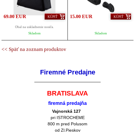
69.00 EUR
15.00 EUR
KÚPIŤ
KÚPIŤ
Obal na uskladnenie nosiča.
Skladom
Skladom
<< Späť na zoznam produktov
Firemné Predajne
BRATISLAVA
firemná predajňa
Vajnorská 127
pri ISTROCHEME
800 m pred Polusom
od Zl.Pieskov