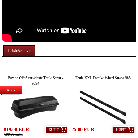
Príslušenstvo
Box na ťažné zariadenie Thule Santu -
Thule XXL Fatbike Wheel Straps 985
9094
Akcia
819.00 EUR
25.00 EUR
KÚPIŤ
KÚPIŤ
899.00 EUR