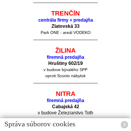
TRENČÍN
centrála firmy + predajňa
Zlatovská 33
Park ONE - areál VODEKO
ŽILINA
firemná predajňa
Hruštiny 60
2/19
v budove bývalého SPP
oproti Sconto nábytok
NITRA
firemná predajňa
Cabajská 42
v budove Železiarstvo Toth
Správa súborov cookies
X