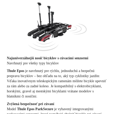
Najuniverzálnejší nosič bicyklov s cúvacími senzormi
Navrhnutý pre všetky typy bicyklov
Thule Epos
je navrhnutý pre rýchlu, jednoduchú a bezpečnú
prepravu bicyklov – bez ohľadu na to, aký typ cyklistiky jazdíte.
Vďaka inovatívnym teleskopickým ramenám môžete bicykle upevniť
za rám alebo za zadné koleso. Je kompatibilný s elektrobicyklami,
horskými, gravel aj mestskými bicyklami vrátane modelov s
blatníkmi či nosičmi.
Zvýšená bezpečnosť pri cúvaní
Model
Thule Epos ParkSecure
je vybavený integrovanými