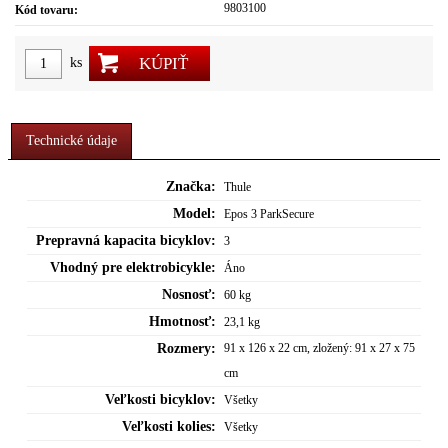
9803100
Kód tovaru:
KÚPIŤ
ks
Technické údaje
Značka:
Thule
Model:
Epos 3 ParkSecure
Prepravná kapacita bicyklov:
3
Vhodný pre elektrobicykle:
Áno
Nosnosť:
60 kg
Hmotnosť:
23,1 kg
Rozmery:
91 x 126 x 22 cm, zložený: 91 x 27 x 75
cm
Veľkosti bicyklov:
Všetky
Veľkosti kolies:
Všetky