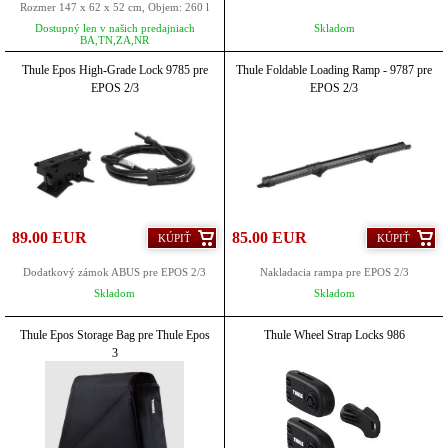
Rozmer 147 x 62 x 52 cm, Objem: 260 l
Dostupný len v našich predajniach
Skladom
BA,TN,ZA,NR
Thule Epos High-Grade Lock 9785 pre
Thule Foldable Loading Ramp - 9787 pre
EPOS 2/3
EPOS 2/3
89.00 EUR
85.00 EUR
KÚPIŤ
KÚPIŤ
Dodatkový zámok ABUS pre EPOS 2/3
Nakladacia rampa pre EPOS 2/3
Skladom
Skladom
Thule Epos Storage Bag pre Thule Epos
Thule Wheel Strap Locks 986
3