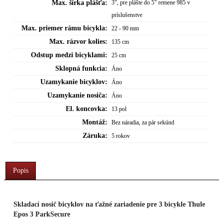
Max. šírka plášťa:
3", pre plášte do 5" remene 985 v
príslušenstve
Max. priemer rámu bicykla:
22 - 90 mm
Max. rázvor kolies:
135 cm
Odstup medzi bicyklami:
25 cm
Sklopná funkcia:
Áno
Uzamykanie bicyklov:
Áno
Uzamykanie nosiča:
Áno
El. koncovka:
13 pol
Montáž:
Bez náradia, za pár sekúnd
Záruka:
5 rokov
Popis
Skladací nosič bicyklov na ťažné zariadenie pre 3 bicykle Thule
Epos 3 ParkSecure