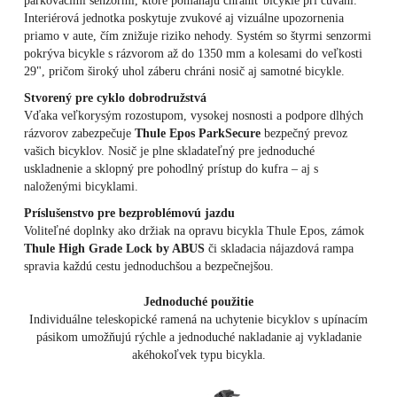
parkovacími senzormi, ktoré pomáhajú chrániť bicykle pri cúvaní.
Interiérová jednotka poskytuje zvukové aj vizuálne upozornenia
priamo v aute, čím znižuje riziko nehody. Systém so štyrmi senzormi
pokrýva bicykle s rázvorom až do 1350 mm a kolesami do veľkosti
29", pričom široký uhol záberu chráni nosič aj samotné bicykle.
Stvorený pre cyklo dobrodružstvá
Vďaka veľkorysým rozostupom, vysokej nosnosti a podpore dlhých
rázvorov zabezpečuje
Thule Epos ParkSecure
bezpečný prevoz
vašich bicyklov. Nosič je plne skladateľný pre jednoduché
uskladnenie a sklopný pre pohodlný prístup do kufra – aj s
naloženými bicyklami.
Príslušenstvo pre bezproblémovú jazdu
Voliteľné doplnky ako držiak na opravu bicykla Thule Epos, zámok
Thule High Grade Lock by ABUS
či skladacia nájazdová rampa
spravia každú cestu jednoduchšou a bezpečnejšou.
Jednoduché použitie
Individuálne teleskopické ramená na uchytenie bicyklov s upínacím
pásikom umožňujú rýchle a jednoduché nakladanie aj vykladanie
akéhokoľvek typu bicykla.