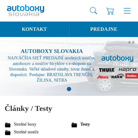
KONTAKT
PREDAJNE
AUTOBOXY SLOVAKIA
NAJVÄČŠIA SIEŤ PREDAJNÍ strešných nosičov,
autoboxov a nosičov bicyklov s e-shopom na
Slovensku. Veľké skladové zásoby, tovar ihneď k
dispozícii. Predajne: BRATISLAVA TRENČÍN,
ŽILINA, NITRA
1
Články / Testy
Strešné boxy
Testy
Strešné nosiče