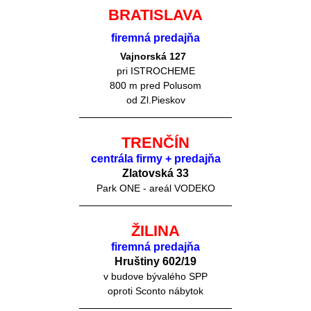
BRATISLAVA
firemná predajňa
Vajnorská 127
pri ISTROCHEME
800 m pred Polusom
od Zl.Pieskov
TRENČÍN
centrála firmy + predajňa
Zlatovská 33
Park ONE - areál VODEKO
ŽILINA
firemná predajňa
Hruštiny 60
2/19
v budove bývalého SPP
oproti Sconto nábytok