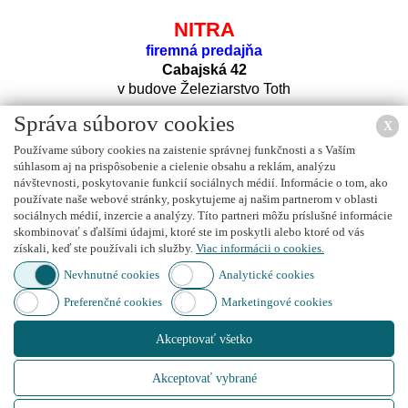
NITRA
firemná predajňa
Cabajská 42
v budove Železiarstvo Toth
Správa súborov cookies
X
Používame súbory cookies na zaistenie správnej funkčnosti a s Vaším
súhlasom aj na prispôsobenie a cielenie obsahu a reklám, analýzu
návštevnosti, poskytovanie funkcií sociálnych médií. Informácie o tom, ako
používate naše webové stránky, poskytujeme aj našim partnerom v oblasti
sociálnych médií, inzercie a analýzy. Títo partneri môžu príslušné informácie
Nájdete nás na
FACEBOOK
u
skombinovať s ďalšími údajmi, ktoré ste im poskytli alebo ktoré od vás
získali, keď ste používali ich služby.
Viac informácii o cookies.
Nevhnutné cookies
Analytické cookies
Preferenčné cookies
Marketingové cookies
Nájdete nás na
INSTAGRAM
e
Akceptovať všetko
Akceptovať vybrané
Created by
IT PROFI Servis s.r.o.
, Copyright © 2015
www.autoboxy.sk