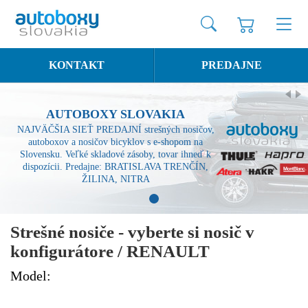
KONTAKT
PREDAJNE
AUTOBOXY SLOVAKIA
NAJVÄČŠIA SIEŤ PREDAJNÍ strešných nosičov,
autoboxov a nosičov bicyklov s e-shopom na
Slovensku. Veľké skladové zásoby, tovar ihneď k
dispozícii. Predajne: BRATISLAVA TRENČÍN,
ŽILINA, NITRA
1
Strešné nosiče - vyberte si nosič v
konfigurátore / RENAULT
Model: