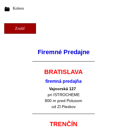
Koleos
Zrušiť
Firemné Predajne
BRATISLAVA
firemná predajňa
Vajnorská 127
pri ISTROCHEME
800 m pred Polusom
od Zl.Pieskov
TRENČÍN