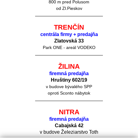
800 m pred Polusom
od Zl.Pieskov
TRENČÍN
centrála firmy + predajňa
Zlatovská 33
Park ONE - areál VODEKO
ŽILINA
firemná predajňa
Hruštiny 60
2/19
v budove bývalého SPP
oproti Sconto nábytok
NITRA
firemná predajňa
Cabajská 42
v budove Železiarstvo Toth