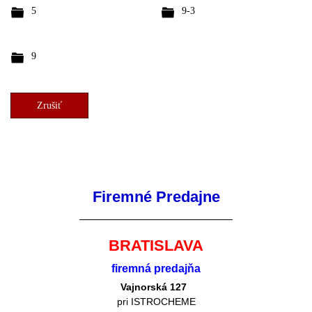
5
9-3
9
Zrušiť
Firemné Predajne
BRATISLAVA
firemná predajňa
Vajnorská 127
pri ISTROCHEME