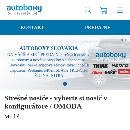
KONTAKT
PREDAJNE
AUTOBOXY SLOVAKIA
NAJVÄČŠIA SIEŤ PREDAJNÍ strešných nosičov,
autoboxov a nosičov bicyklov s e-shopom na
Slovensku. Veľké skladové zásoby, tovar ihneď k
dispozícii. Predajne: BRATISLAVA TRENČÍN,
ŽILINA, NITRA
1
Strešné nosiče - vyberte si nosič v
konfigurátore / OMODA
Model: