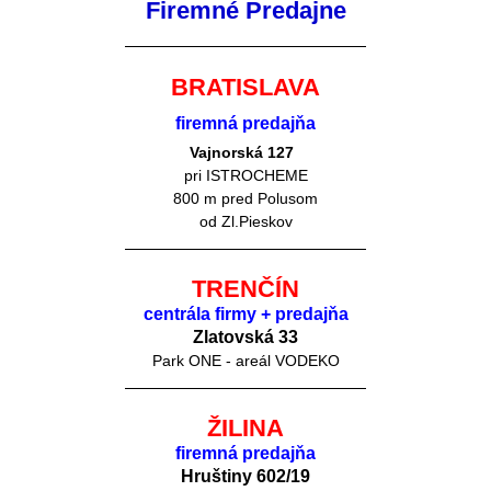
Firemné Predajne
BRATISLAVA
firemná predajňa
Vajnorská 127
pri ISTROCHEME
800 m pred Polusom
od Zl.Pieskov
TRENČÍN
centrála firmy + predajňa
Zlatovská 33
Park ONE - areál VODEKO
ŽILINA
firemná predajňa
Hruštiny 60
2/19