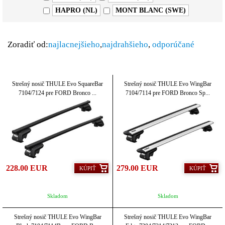
HAPRO (NL)
MONT BLANC (SWE)
Zoradiť od:
najlacnejšieho
,
najdrahšieho
,
odporúčané
Strešný nosič THULE Evo SquareBar
Strešný nosič THULE Evo WingBar
7104/7124 pre FORD Bronco ...
7104/7114 pre FORD Bronco Sp...
228.00 EUR
279.00 EUR
KÚPIŤ
KÚPIŤ
Skladom
Skladom
Strešný nosič THULE Evo WingBar
Strešný nosič THULE Evo WingBar