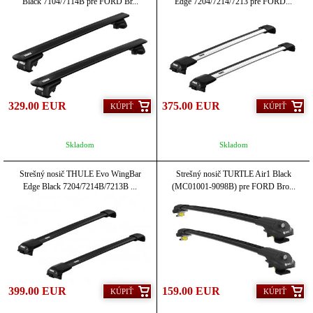
Black 7104/7114B pre FORD Br...
Edge 7204/7214/7213 pre FORD...
329.00 EUR
375.00 EUR
KÚPIŤ
KÚPIŤ
Skladom
Skladom
Strešný nosič THULE Evo WingBar
Strešný nosič TURTLE Air1 Black
Edge Black 7204/7214B/7213B ...
(MC01001-9098B) pre FORD Bro...
399.00 EUR
159.00 EUR
KÚPIŤ
KÚPIŤ