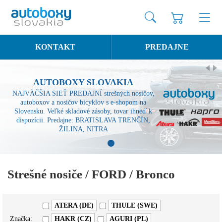
KONTAKT
PREDAJNE
AUTOBOXY SLOVAKIA
NAJVÄČŠIA SIEŤ PREDAJNÍ strešných nosičov,
autoboxov a nosičov bicyklov s e-shopom na
Slovensku. Veľké skladové zásoby, tovar ihneď k
dispozícii. Predajne: BRATISLAVA TRENČÍN,
ŽILINA, NITRA
1
Strešné nosiče / FORD / Bronco
ATERA (DE)
THULE (SWE)
Značka:
HAKR (CZ)
AGURI (PL)