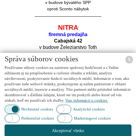
v budove bývalého SPP
oproti Sconto nábytok
NITRA
firemná predajňa
Cabajská 42
v budove Železiarstvo Toth
Správa súborov cookies
X
Používame súbory cookies na zaistenie správnej funkčnosti a s Vaším
súhlasom aj na prispôsobenie a cielenie obsahu a reklám, analýzu
návštevnosti, poskytovanie funkcií sociálnych médií. Informácie o tom, ako
používate naše webové stránky, poskytujeme aj našim partnerom v oblasti
sociálnych médií, inzercie a analýzy. Títo partneri môžu príslušné informácie
Nájdete nás na
FACEBOOK
u
skombinovať s ďalšími údajmi, ktoré ste im poskytli alebo ktoré od vás
získali, keď ste používali ich služby.
Viac informácii o cookies.
Nevhnutné cookies
Analytické cookies
Preferenčné cookies
Marketingové cookies
Nájdete nás na
INSTAGRAM
e
Akceptovať všetko