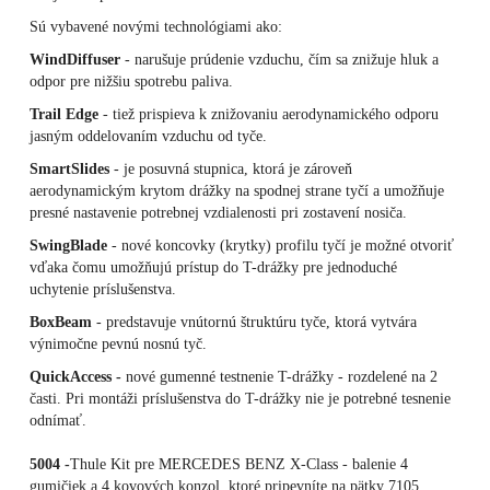
Sú vybavené novými technológiami ako:
WindDiffuser
- narušuje prúdenie vzduchu, čím sa znižuje hluk a
odpor pre nižšiu spotrebu paliva.
Trail Edge
- tiež prispieva k znižovaniu aerodynamického odporu
jasným oddelovaním vzduchu od tyče.
SmartSlides
- je posuvná stupnica, ktorá je zároveň
aerodynamickým krytom drážky na spodnej strane tyčí a umožňuje
presné nastavenie potrebnej vzdialenosti pri zostavení nosiča.
SwingBlade
- nové koncovky (krytky) profilu tyčí je možné otvoriť
vďaka čomu umožňujú prístup do T-drážky pre jednoduché
uchytenie príslušenstva.
BoxBeam
- predstavuje vnútornú štruktúru tyče, ktorá vytvára
výnimočne pevnú nosnú tyč.
QuickAccess -
nové gumenné testnenie T-drážky - rozdelené na 2
časti. Pri montáži príslušenstva do T-drážky nie je potrebné tesnenie
odnímať.
5004 -
Thule Kit pre MERCEDES BENZ X-Class - balenie 4
gumičiek a 4 kovových konzol, ktoré pripevníte na pätky 7105