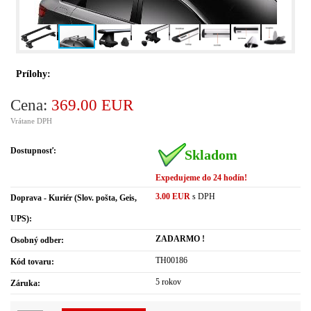
Prílohy:
Cena:
369.00 EUR
Vrátane DPH
Dostupnosť:
Skladom
Expedujeme do 24 hodín!
3.00 EUR
s DPH
Doprava - Kuriér (Slov. pošta, Geis,
UPS):
ZADARMO !
Osobný odber:
TH00186
Kód tovaru:
5 rokov
Záruka: