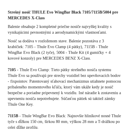
Strešný nosič THULE Evo WingBar Black 7105/7115B/5004 pre
MERCEDES X-Class
Balenie obsahuje 2 kompletné priečne nosiče najvyššej kvality s
vynikajúcimi pevnostnými a aerodynamickými vlastnosťami.
Nosič sa dodáva v rozloženom stave. Balenie pozostáva z 3
krabičiek: 7105 - Thule Evo Clamp (4 pätky), 7115B - Thule
WingBar Evo Black (2 tyče), 5004 - Thule Kit (4 gumičky + 4
kovové konzoly) pre MERCEDES BENZ X-Class.
7105
- Thule Evo Clamp: Tieto pätky strešného nosiča systemu
Thule Evo sa používajú pre strechy vozidiel bez upevňovacích bodov
- fixpointov. Patentovaný sťahovací mechanizmus utiahnete pomocou
pribaleného momentového kľúča, ktorý vám ukáže kedy je nosič
bezpečne a poriadne pripevnený k vozidlu. Iné náradie k zostaveniu a
upevneniu nosiča nepotrebujete. Súčasťou pätiek sú taktiež zámky
Thule One Key.
7115B
- Thule WingBar Evo Black: Najnovšie hliníkové nosné Thule
tyče s dĺžkou 150 cm, šírkou 80 mm, výškou 28 mm a T-drážkou po
celej dĺžke profilu.