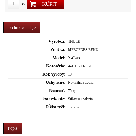
KÚPIŤ
ks
Technické údaje
Výrobca:
THULE
Značka:
MERCEDES BENZ
Model:
X-Class
Karoséria:
4-dr Double Cab
Rok výroby:
18-
Uchytenie:
Normálna strecha
Nosnosť:
75 kg
Uzamykanie:
Súčasťou balenia
Dĺžka tyčí:
150 cm
Popis