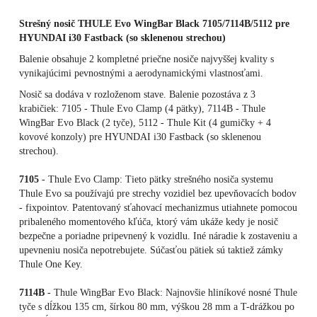
Strešný nosič THULE Evo WingBar Black 7105/7114B/5112 pre
HYUNDAI i30 Fastback (so sklenenou strechou)
Balenie obsahuje 2 kompletné priečne nosiče najvyššej kvality s
vynikajúcimi pevnostnými a aerodynamickými vlastnosťami.
Nosič sa dodáva v rozloženom stave. Balenie pozostáva z 3
krabičiek: 7105 - Thule Evo Clamp (4 pätky), 7114B - Thule
WingBar Evo Black (2 tyče), 5112 - Thule Kit (4 gumičky + 4
kovové konzoly) pre HYUNDAI i30 Fastback (so sklenenou
strechou).
7105
- Thule Evo Clamp: Tieto pätky strešného nosiča systemu
Thule Evo sa používajú pre strechy vozidiel bez upevňovacích bodov
- fixpointov. Patentovaný sťahovací mechanizmus utiahnete pomocou
pribaleného momentového kľúča, ktorý vám ukáže kedy je nosič
bezpečne a poriadne pripevnený k vozidlu. Iné náradie k zostaveniu a
upevneniu nosiča nepotrebujete. Súčasťou pätiek sú taktiež zámky
Thule One Key.
7114B
- Thule WingBar Evo Black: Najnovšie hliníkové nosné Thule
tyče s dĺžkou 135 cm, šírkou 80 mm, výškou 28 mm a T-drážkou po