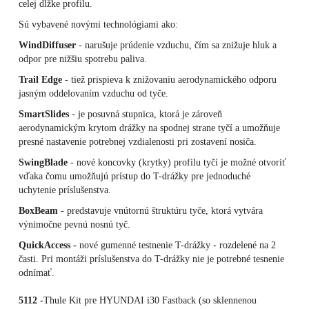
celej dĺžke profilu.
Sú vybavené novými technológiami ako:
WindDiffuser
- narušuje prúdenie vzduchu, čím sa znižuje hluk a
odpor pre nižšiu spotrebu paliva.
Trail Edge
- tiež prispieva k znižovaniu aerodynamického odporu
jasným oddelovaním vzduchu od tyče.
SmartSlides
- je posuvná stupnica, ktorá je zároveň
aerodynamickým krytom drážky na spodnej strane tyčí a umožňuje
presné nastavenie potrebnej vzdialenosti pri zostavení nosiča.
SwingBlade
- nové koncovky (krytky) profilu tyčí je možné otvoriť
vďaka čomu umožňujú prístup do T-drážky pre jednoduché
uchytenie príslušenstva.
BoxBeam
- predstavuje vnútornú štruktúru tyče, ktorá vytvára
výnimočne pevnú nosnú tyč.
QuickAccess -
nové gumenné testnenie T-drážky - rozdelené na 2
časti. Pri montáži príslušenstva do T-drážky nie je potrebné tesnenie
odnímať.
5112 -
Thule Kit pre HYUNDAI i30 Fastback (so sklennenou