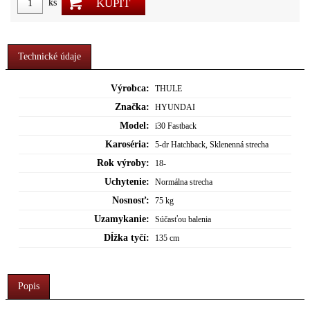
KÚPIŤ
ks
Technické údaje
Výrobca:
THULE
Značka:
HYUNDAI
Model:
i30 Fastback
Karoséria:
5-dr Hatchback, Sklenenná strecha
Rok výroby:
18-
Uchytenie:
Normálna strecha
Nosnosť:
75 kg
Uzamykanie:
Súčasťou balenia
Dĺžka tyčí:
135 cm
Popis