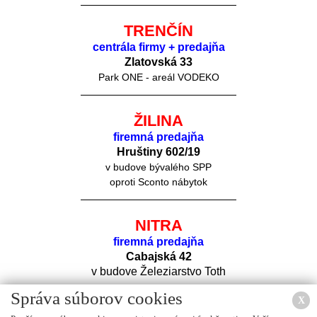
TRENČÍN
centrála firmy + predajňa
Zlatovská 33
Park ONE - areál VODEKO
ŽILINA
firemná predajňa
Hruštiny 60
2/19
v budove bývalého SPP
oproti Sconto nábytok
NITRA
firemná predajňa
Cabajská 42
v budove Železiarstvo Toth
Správa súborov cookies
X