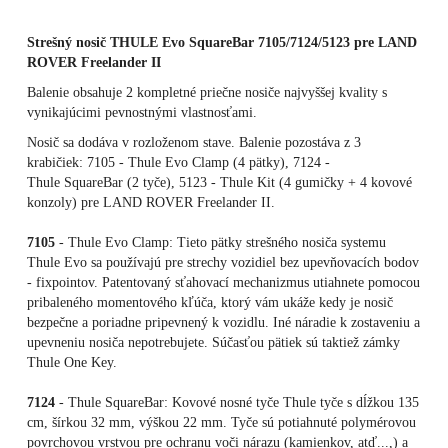
Strešný nosič THULE Evo SquareBar 7105/7124/5123 pre LAND
ROVER Freelander II
Balenie obsahuje 2 kompletné priečne nosiče najvyššej kvality s
vynikajúcimi pevnostnými vlastnosťami.
Nosič sa dodáva v rozloženom stave. Balenie pozostáva z 3
krabičiek: 7105 - Thule Evo Clamp (4 pätky), 7124 -
Thule SquareBar (2 tyče), 5123 - Thule Kit (4 gumičky + 4 kovové
konzoly) pre LAND ROVER Freelander II.
7105
- Thule Evo Clamp: Tieto pätky strešného nosiča systemu
Thule Evo sa používajú pre strechy vozidiel bez upevňovacích bodov
- fixpointov. Patentovaný sťahovací mechanizmus utiahnete pomocou
pribaleného momentového kľúča, ktorý vám ukáže kedy je nosič
bezpečne a poriadne pripevnený k vozidlu. Iné náradie k zostaveniu a
upevneniu nosiča nepotrebujete. Súčasťou pätiek sú taktiež zámky
Thule One Key.
7124
- Thule SquareBar: Kovové nosné tyče Thule tyče s dĺžkou 135
cm, šírkou 32 mm, výškou 22 mm. Tyče sú potiahnuté polymérovou
povrchovou vrstvou pre ochranu voči nárazu (kamienkov, atď...,) a