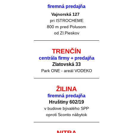
firemná predajňa
Vajnorská 127
pri ISTROCHEME
800 m pred Polusom
od Zl.Pieskov
TRENČÍN
centrála firmy + predajňa
Zlatovská 33
Park ONE - areál VODEKO
ŽILINA
firemná predajňa
Hruštiny 60
2/19
v budove bývalého SPP
oproti Sconto nábytok
NITRA