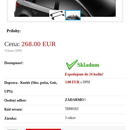
Prílohy:
Cena:
268.00 EUR
Vrátane DPH
Dostupnosť:
Skladom
Expedujeme do 24 hodín!
3.00 EUR
s DPH
Doprava - Kuriér (Slov. pošta, Geis,
UPS):
ZADARMO !
Osobný odber:
TH00163
Kód tovaru:
5 rokov
Záruka: