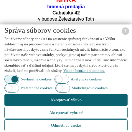
firemná predajňa
Cabajská 42
v budove Železiarstvo Toth
Správa súborov cookies
X
Používame súbory cookies na zaistenie správnej funkčnosti a s Vaším
súhlasom aj na prispôsobenie a cielenie obsahu a reklám, analýzu
návštevnosti, poskytovanie funkcií sociálnych médií. Informácie o tom, ako
používate naše webové stránky, poskytujeme aj našim partnerom v oblasti
sociálnych médií, inzercie a analýzy. Títo partneri môžu príslušné informácie
Nájdete nás na
FACEBOOK
u
skombinovať s ďalšími údajmi, ktoré ste im poskytli alebo ktoré od vás
získali, keď ste používali ich služby.
Viac informácii o cookies.
Nevhnutné cookies
Analytické cookies
Preferenčné cookies
Marketingové cookies
Nájdete nás na
INSTAGRAM
e
Akceptovať všetko
Akceptovať vybrané
Created by
IT PROFI Servis s.r.o.
, Copyright © 2015
www.autoboxy.sk
Odmietnúť všetko