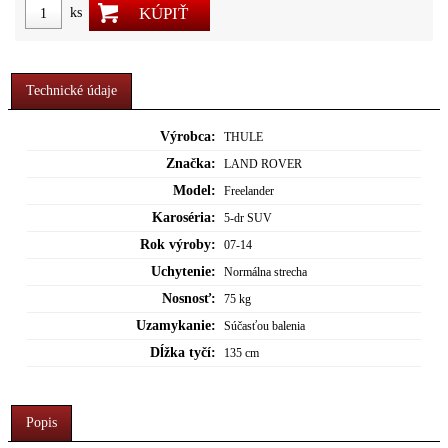
KÚPIŤ
ks
Technické údaje
Výrobca:
THULE
Značka:
LAND ROVER
Model:
Freelander
Karoséria:
5-dr SUV
Rok výroby:
07-14
Uchytenie:
Normálna strecha
Nosnosť:
75 kg
Uzamykanie:
Súčasťou balenia
Dĺžka tyčí:
135 cm
Popis