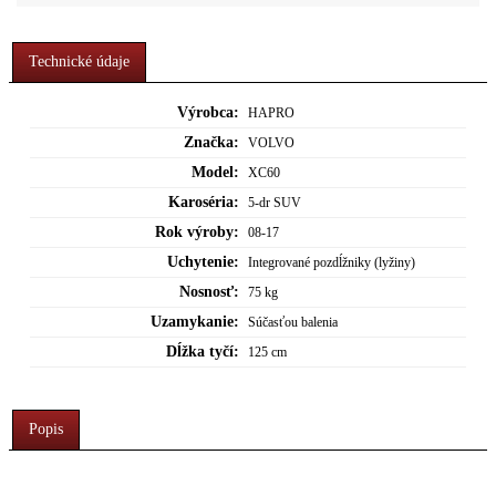
Technické údaje
Výrobca:
HAPRO
Značka:
VOLVO
Model:
XC60
Karoséria:
5-dr SUV
Rok výroby:
08-17
Uchytenie:
Integrované pozdĺžniky (lyžiny)
Nosnosť:
75 kg
Uzamykanie:
Súčasťou balenia
Dĺžka tyčí:
125 cm
Popis