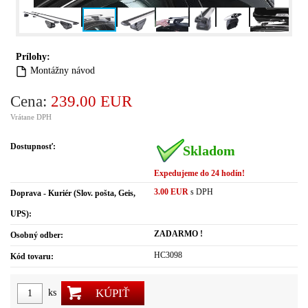
Prílohy:
Montážny návod
Cena:
239.00 EUR
Vrátane DPH
Dostupnosť:
Skladom
Expedujeme do 24 hodín!
3.00 EUR
s DPH
Doprava - Kuriér (Slov. pošta, Geis,
UPS):
ZADARMO !
Osobný odber:
HC3098
Kód tovaru:
KÚPIŤ
ks