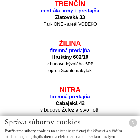
TRENČÍN
centrála firmy + predajňa
Zlatovská 33
Park ONE - areál VODEKO
ŽILINA
firemná predajňa
Hruštiny 60
2/19
v budove bývalého SPP
oproti Sconto nábytok
NITRA
firemná predajňa
Cabajská 42
v budove Železiarstvo Toth
Správa súborov cookies
X
Používame súbory cookies na zaistenie správnej funkčnosti a s Vaším
súhlasom aj na prispôsobenie a cielenie obsahu a reklám, analýzu