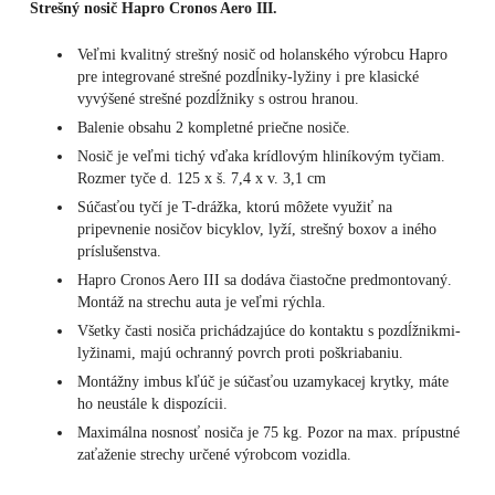
Strešný nosič Hapro Cronos Aero III.
Veľmi kvalitný strešný nosič od holanského výrobcu Hapro
pre integrované strešné pozdĺniky-lyžiny i pre klasické
vyvýšené strešné pozdĺžniky s ostrou hranou.
Balenie obsahu 2 kompletné priečne nosiče.
Nosič je veľmi tichý vďaka krídlovým hliníkovým tyčiam.
Rozmer tyče d. 125 x š. 7,4 x v. 3,1 cm
Súčasťou tyčí je T-drážka, ktorú môžete využiť na
pripevnenie nosičov bicyklov, lyží, strešný boxov a iného
príslušenstva.
Hapro Cronos Aero III sa dodáva čiastočne predmontovaný.
Montáž na strechu auta je veľmi rýchla.
Všetky časti nosiča prichádzajúce do kontaktu s pozdĺžnikmi-
lyžinami, majú ochranný povrch proti poškriabaniu.
Montážny imbus kľúč je súčasťou uzamykacej krytky, máte
ho neustále k dispozícii.
Maximálna nosnosť nosiča je 75 kg. Pozor na max. prípustné
zaťaženie strechy určené výrobcom vozidla.