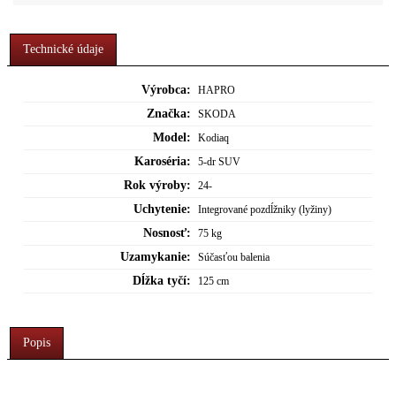
Technické údaje
Výrobca:
HAPRO
Značka:
SKODA
Model:
Kodiaq
Karoséria:
5-dr SUV
Rok výroby:
24-
Uchytenie:
Integrované pozdĺžniky (lyžiny)
Nosnosť:
75 kg
Uzamykanie:
Súčasťou balenia
Dĺžka tyčí:
125 cm
Popis