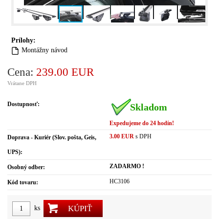
Prílohy:
Montážny návod
Cena:
239.00 EUR
Vrátane DPH
Dostupnosť:
Skladom
Expedujeme do 24 hodín!
3.00 EUR
s DPH
Doprava - Kuriér (Slov. pošta, Geis,
UPS):
ZADARMO !
Osobný odber:
HC3106
Kód tovaru:
KÚPIŤ
ks