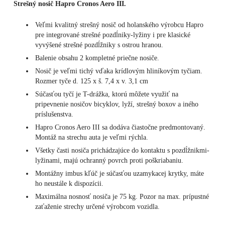
Strešný nosič Hapro Cronos Aero III.
Veľmi kvalitný strešný nosič od holanského výrobcu Hapro
pre integrované strešné pozdĺniky-lyžiny i pre klasické
vyvýšené strešné pozdĺžniky s ostrou hranou.
Balenie obsahu 2 kompletné priečne nosiče.
Nosič je veľmi tichý vďaka krídlovým hliníkovým tyčiam.
Rozmer tyče d. 125 x š. 7,4 x v. 3,1 cm
Súčasťou tyčí je T-drážka, ktorú môžete využiť na
pripevnenie nosičov bicyklov, lyží, strešný boxov a iného
príslušenstva.
Hapro Cronos Aero III sa dodáva čiastočne predmontovaný.
Montáž na strechu auta je veľmi rýchla.
Všetky časti nosiča prichádzajúce do kontaktu s pozdĺžnikmi-
lyžinami, majú ochranný povrch proti poškriabaniu.
Montážny imbus kľúč je súčasťou uzamykacej krytky, máte
ho neustále k dispozícii.
Maximálna nosnosť nosiča je 75 kg. Pozor na max. prípustné
zaťaženie strechy určené výrobcom vozidla.