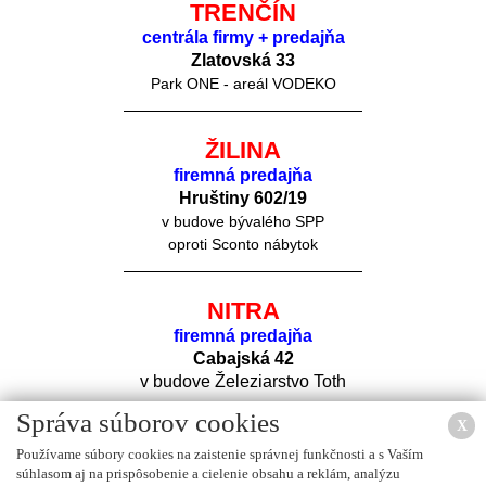
TRENČÍN
centrála firmy + predajňa
Zlatovská 33
Park ONE - areál VODEKO
ŽILINA
firemná predajňa
Hruštiny 60
2/19
v budove bývalého SPP
oproti Sconto nábytok
NITRA
firemná predajňa
Cabajská 42
v budove Železiarstvo Toth
Správa súborov cookies
X
Používame súbory cookies na zaistenie správnej funkčnosti a s Vaším
súhlasom aj na prispôsobenie a cielenie obsahu a reklám, analýzu