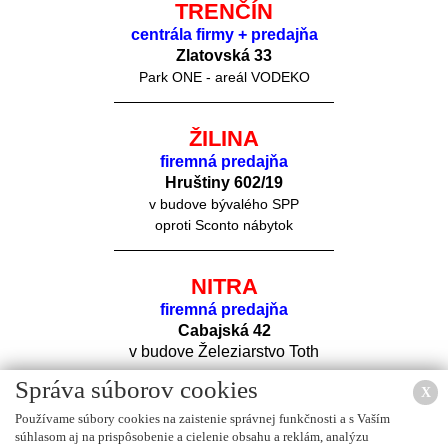
TRENČÍN
centrála firmy + predajňa
Zlatovská 33
Park ONE - areál VODEKO
ŽILINA
firemná predajňa
Hruštiny 60
2/19
v budove bývalého SPP
oproti Sconto nábytok
NITRA
firemná predajňa
Cabajská 42
v budove Železiarstvo Toth
Správa súborov cookies
X
Používame súbory cookies na zaistenie správnej funkčnosti a s Vaším
súhlasom aj na prispôsobenie a cielenie obsahu a reklám, analýzu