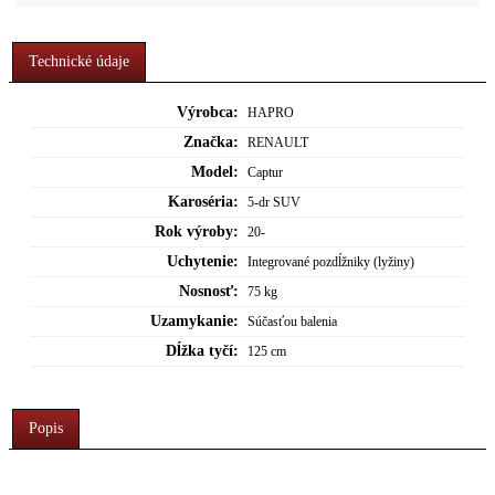
Technické údaje
Výrobca:
HAPRO
Značka:
RENAULT
Model:
Captur
Karoséria:
5-dr SUV
Rok výroby:
20-
Uchytenie:
Integrované pozdĺžniky (lyžiny)
Nosnosť:
75 kg
Uzamykanie:
Súčasťou balenia
Dĺžka tyčí:
125 cm
Popis