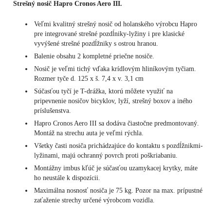
Strešný nosič Hapro Cronos Aero III.
Veľmi kvalitný strešný nosič od holanského výrobcu Hapro
pre integrované strešné pozdĺniky-lyžiny i pre klasické
vyvýšené strešné pozdĺžniky s ostrou hranou.
Balenie obsahu 2 kompletné priečne nosiče.
Nosič je veľmi tichý vďaka krídlovým hliníkovým tyčiam.
Rozmer tyče d. 125 x š. 7,4 x v. 3,1 cm
Súčasťou tyčí je T-drážka, ktorú môžete využiť na
pripevnenie nosičov bicyklov, lyží, strešný boxov a iného
príslušenstva.
Hapro Cronos Aero III sa dodáva čiastočne predmontovaný.
Montáž na strechu auta je veľmi rýchla.
Všetky časti nosiča prichádzajúce do kontaktu s pozdĺžnikmi-
lyžinami, majú ochranný povrch proti poškriabaniu.
Montážny imbus kľúč je súčasťou uzamykacej krytky, máte
ho neustále k dispozícii.
Maximálna nosnosť nosiča je 75 kg. Pozor na max. prípustné
zaťaženie strechy určené výrobcom vozidla.