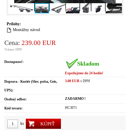
Prílohy:
Montážny návod
Cena:
239.00 EUR
Vrátane DPH
Dostupnosť:
Skladom
Expedujeme do 24 hodín!
3.00 EUR
s DPH
Doprava - Kuriér (Slov. pošta, Geis,
UPS):
ZADARMO !
Osobný odber:
HC3071
Kód tovaru:
KÚPIŤ
ks