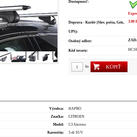
Dostupnosť:
Expe
3.00
Doprava - Kuriér (Slov. pošta, Geis,
UPS):
ZAD
Osobný odber:
HC10
Kód tovaru:
KÚPIŤ
ks
Výrobca:
HAPRO
Značka:
CITROEN
Model:
C3 Aircross
Karoséria:
5-dr SUV