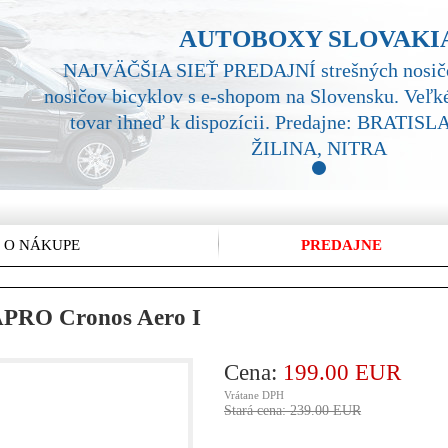
AUTOBOXY SLOVAKI
NAJVÄČŠIA SIEŤ PREDAJNÍ strešných nosičo
nosičov bicyklov s e-shopom na Slovensku. Veľké
tovar ihneď k dispozícii. Predajne: BRATI
ŽILINA, NITRA
1
 O NÁKUPE
PREDAJNE
APRO Cronos Aero I
Cena:
199.00 EUR
Vrátane DPH
Stará cena: 239.00 EUR