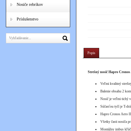
Nosiče rebríkov
Príslušenstvo
Popis
Strešný nosič Hapro Cronos 
Veľmi kvalitný strešn
Balenie obsahu 2 komp
Nosič je veľmi tichý 
Súčasťou tyčí je T-drá
Hapro Cronos Aero III
Všetky časti nosiča p
Montážny imbus kľúč j