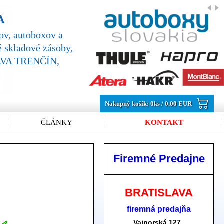
A
v, autoboxov a
 skladové zásoby,
SLAVA TRENČÍN,
Nakupný košík:
0
ks /
0.00 EUR
ČLÁNKY
KONTAKT
Firemné Predajne
BRATISLAVA
firemná predajňa
Vajnorská 127