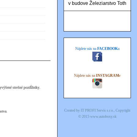
v budove Železiarstvo Toth
Nájdete nás na
FACEBOOK
u
Nájdete nás na
INSTAGRAM
e
vyvýšené strešné pozdĺžniky.
Created by
IT PROFI Servis s.r.o.
, Copyright
nstva.
© 2015
www.autoboxy.sk