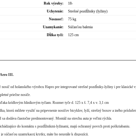
Rok výroby:
18-
Uchytenie:
Strešné pozdĺžniky (lyžiny)
Nosnosť:
75 kg
Uzamykanie:
Súčasťou balenia
Dĺžka tyčí:
125 cm
Aero III.
ý nosič od holanského výrobcu Hapro pre integrované strešné pozdĺniky-lyžiny i pre klasické 
letné priečne nosiče.
vďaka krídlovým hliníkovým tyčiam. Rozmer tyče d. 125 x š. 7,4 x v. 3,1 cm
žka, ktorú môžete využiť na pripevnenie nosičov bicyklov, lyží, strešný boxov a iného prísluše
 sa dodáva čiastočne predmontovaný. Montáž na strechu auta je veľmi rýchla.
richádzajúce do kontaktu s pozdĺžnikmi-lyžinami, majú ochranný povrch proti poškriabaniu.
e súčasťou uzamykacej krytky, máte ho neustále k dispozícii.