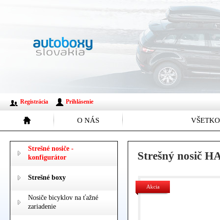
Registrácia
Prihlásenie
O NÁS
VŠETKO
Strešné nosiče -
Strešný nosič H
konfigurátor
Strešné boxy
Akcia
Nosiče bicyklov na ťažné
zariadenie