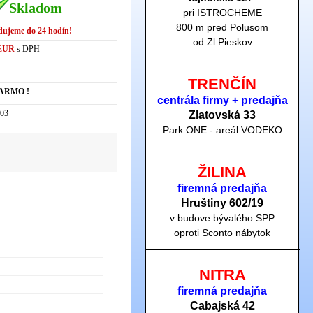
Skladom
pri ISTROCHEME
800 m pred Polusom
dujeme do 24 hodín!
od Zl.Pieskov
 EUR
s DPH
TRENČÍN
ARMO !
centrála firmy + predajňa
03
Zlatovská 33
Park ONE - areál VODEKO
ŽILINA
firemná predajňa
Hruštiny 60
2/19
v budove bývalého SPP
oproti Sconto nábytok
NITRA
firemná predajňa
Cabajská 42