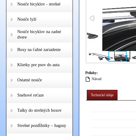
Nosiče bicyklov - strešné
Nosiče lyží
Nosiče bicyklov na zadné
dvere
Boxy na ťažné zariadenie
Klietky pre psov do auta
Prílohy:
Návod
Ostatné nosiče
Snehové reťaze
Technické údaje
Tašky do strešných boxov
Strešné pozdĺžniky – hagusy