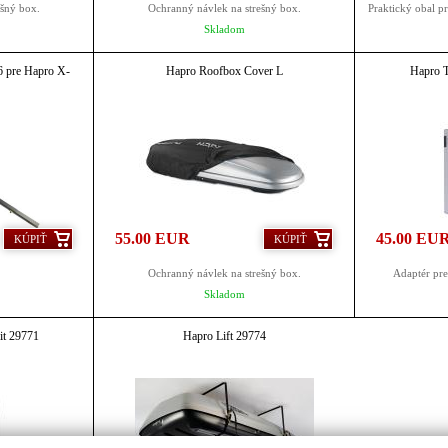
ešný box.
Ochranný návlek na strešný box.
Praktický obal p
Skladom
6 pre Hapro X-
Hapro Roofbox Cover L
Hapro 
55.00 EUR
45.00 EU
KÚPIŤ
KÚPIŤ
Ochranný návlek na strešný box.
Adaptér pre
Skladom
it 29771
Hapro Lift 29774