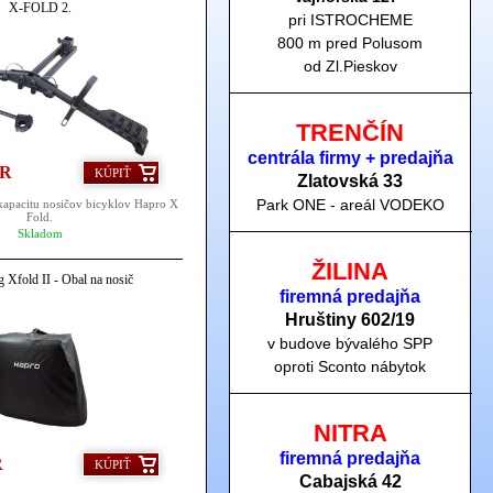
X-FOLD 2.
pri ISTROCHEME
800 m pred Polusom
od Zl.Pieskov
TRENČÍN
centrála firmy + predajňa
UR
KÚPIŤ
Zlatovská 33
Park ONE - areál VODEKO
kapacitu nosičov bicyklov Hapro X
Fold.
Skladom
ŽILINA
 Xfold II - Obal na nosič
firemná predajňa
Hruštiny 60
2/19
v budove bývalého SPP
oproti Sconto nábytok
NITRA
firemná predajňa
R
KÚPIŤ
Cabajská 42