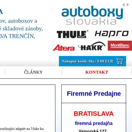
A
v, autoboxov a
 skladové zásoby,
SLAVA TRENČÍN,
Nakupný košík:
0
ks /
0.00 EUR
ČLÁNKY
KONTAKT
Firemné Predajne
BRATISLAVA
firemná predajňa
rozširujúci adaptér na 3.bike ku
Vajnorská 127