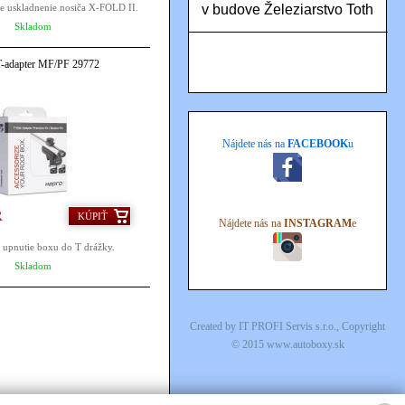
v budove Železiarstvo Toth
re uskladnenie nosiča X-FOLD II.
Skladom
T-adapter MF/PF 29772
Nájdete nás na
FACEBOOK
u
R
KÚPIŤ
Nájdete nás na
INSTAGRAM
e
 upnutie boxu do T drážky.
Skladom
Created by
IT PROFI Servis s.r.o.
, Copyright
© 2015
www.autoboxy.sk