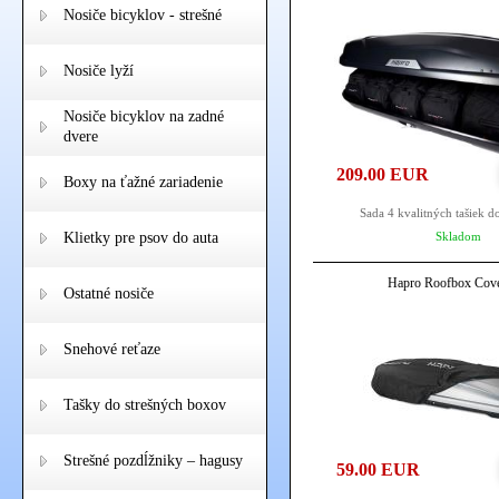
Nosiče bicyklov - strešné
Nosiče lyží
Nosiče bicyklov na zadné
dvere
209.00 EUR
Boxy na ťažné zariadenie
Sada 4 kvalitných tašiek d
Klietky pre psov do auta
Skladom
Hapro Roofbox Cov
Ostatné nosiče
Snehové reťaze
Tašky do strešných boxov
Strešné pozdĺžniky – hagusy
59.00 EUR