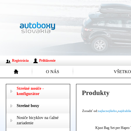
Registrácia
Prihlásenie
O NÁS
VŠETKO
Strešné nosiče -
Produkty
konfigurátor
Strešné boxy
Zoradiť od:
najlacnejšieho
,
najdrahši
Nosiče bicyklov na ťažné
zariadenie
Kjust Bag Set pre Hapro 