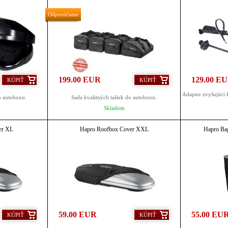
Odporúčame
199.00 EUR
129.00 E
KÚPIŤ
KÚPIŤ
Adapter zvyšujúci 
o autoboxu.
Sada kvalitných tašiek do autoboxu.
Skladom
er XL
Hapro Roofbox Cover XXL
Hapro Bag
59.00 EUR
55.00 EU
KÚPIŤ
KÚPIŤ