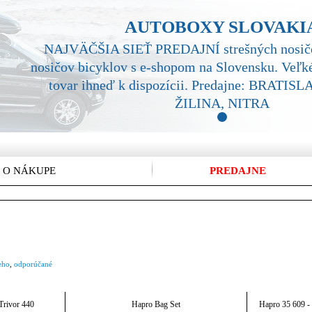
AUTOBOXY SLOVAKI
NAJVÄČŠIA SIEŤ PREDAJNÍ strešných nosičo
nosičov bicyklov s e-shopom na Slovensku. Veľké
tovar ihneď k dispozícii. Predajne: BRATI
ŽILINA, NITRA
1
 O NÁKUPE
PREDAJNE
eho
,
odporúčané
Trivor 440
Hapro Bag Set
Hapro 35 609 - 