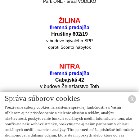
Park ONE - areál VODEKO
ŽILINA
firemná predajňa
Hruštiny 60
2/19
v budove bývalého SPP
oproti Sconto nábytok
NITRA
firemná predajňa
Cabajská 42
v budove Železiarstvo Toth
Správa súborov cookies
X
Používame súbory cookies na zaistenie správnej funkčnosti a s Vaším
súhlasom aj na prispôsobenie a cielenie obsahu a reklám, analýzu
návštevnosti, poskytovanie funkcií sociálnych médií. Informácie o tom, ako
používate naše webové stránky, poskytujeme aj našim partnerom v oblasti
sociálnych médií, inzercie a analýzy. Títo partneri môžu príslušné informácie
Nájdete nás na
FACEBOOK
u
skombinovať s ďalšími údajmi, ktoré ste im poskytli alebo ktoré od vás