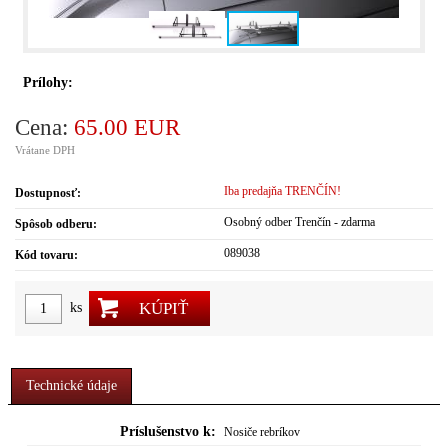
Prílohy:
Cena:
65.00 EUR
Vrátane DPH
Iba predajňa TRENČÍN!
Dostupnosť:
Osobný odber Trenčín - zdarma
Spôsob odberu:
089038
Kód tovaru:
KÚPIŤ
ks
Technické údaje
Príslušenstvo k:
Nosiče rebríkov