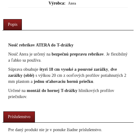
Výrobca:
Atera
Popis
Nosič rebríkov ATERA do T-drážky
Nosič Atera je určený na
bezpečnú prepravu rebríkov
. Je flexibilný
a ľahko sa používa.
Súprava obsahuje
štyri 18 cm vysoké a posuvné zarážky
,
dve
zarážky (oblé)
s výškou 20 cm z oceľových profilov potiahnutých 2
mm plastom a
jednu sťahovaciu hornú priečku
.
Určené na
montáž do hornej T-drážky
hliníkových profilov
priečnikov.
Príslušenstvo
Pre daný produkt nie je v ponuke žiadne príslušenstvo.