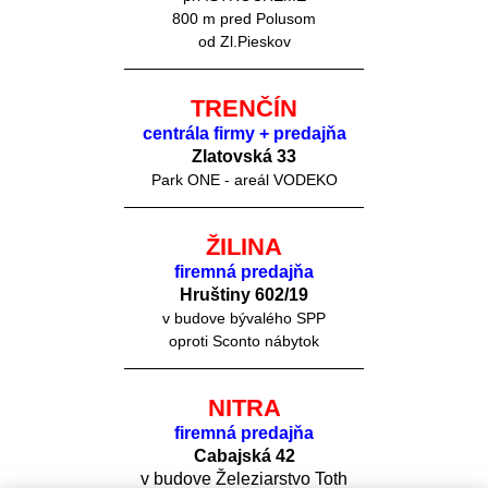
800 m pred Polusom
od Zl.Pieskov
TRENČÍN
centrála firmy + predajňa
Zlatovská 33
Park ONE - areál VODEKO
ŽILINA
firemná predajňa
Hruštiny 60
2/19
v budove bývalého SPP
oproti Sconto nábytok
NITRA
firemná predajňa
Cabajská 42
v budove Železiarstvo Toth