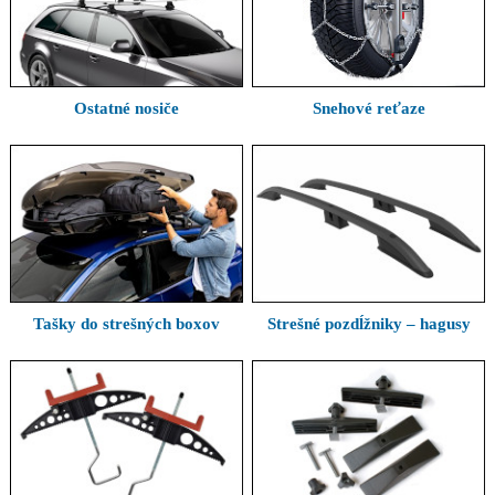
Ostatné nosiče
Snehové reťaze
Tašky do strešných boxov
Strešné pozdĺžniky – hagusy