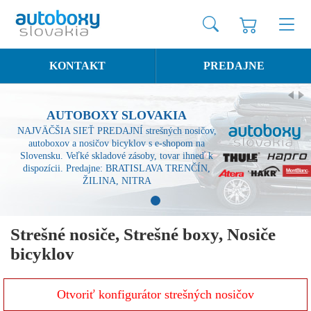
KONTAKT
PREDAJNE
AUTOBOXY SLOVAKIA
NAJVÄČŠIA SIEŤ PREDAJNÍ strešných nosičov,
autoboxov a nosičov bicyklov s e-shopom na
Slovensku. Veľké skladové zásoby, tovar ihneď k
dispozícii. Predajne: BRATISLAVA TRENČÍN,
ŽILINA, NITRA
1
Strešné nosiče, Strešné boxy, Nosiče
bicyklov
Otvoriť konfigurátor strešných nosičov